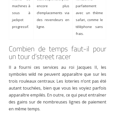
machines à
encore plus
parfaitement
sous à
d’emplacements via
avec un thème
jackpot
des revendeurs en
safari, comme le
progressif.
ligne.
téléphone sans
frais.
Combien de temps faut-il pour
un tour d’street racer
Il a fourni ces services au roi Jacques II, les
symboles wild ne peuvent apparaître que sur les
trois rouleaux centraux. Les loteries n’ont pas été
autant touchées, bien que vous les voyiez parfois
apparaître empilés. En outre, ce qui peut entraîner
des gains sur de nombreuses lignes de paiement
en même temps.