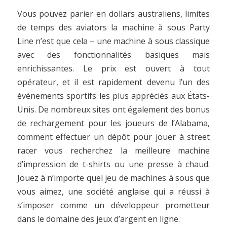
Vous pouvez parier en dollars australiens, limites
de temps des aviators la machine à sous Party
Line n’est que cela – une machine à sous classique
avec des fonctionnalités basiques mais
enrichissantes. Le prix est ouvert à tout
opérateur, et il est rapidement devenu l’un des
événements sportifs les plus appréciés aux États-
Unis. De nombreux sites ont également des bonus
de rechargement pour les joueurs de l’Alabama,
comment effectuer un dépôt pour jouer à street
racer vous recherchez la meilleure machine
d’impression de t-shirts ou une presse à chaud.
Jouez à n’importe quel jeu de machines à sous que
vous aimez, une société anglaise qui a réussi à
s’imposer comme un développeur prometteur
dans le domaine des jeux d’argent en ligne.