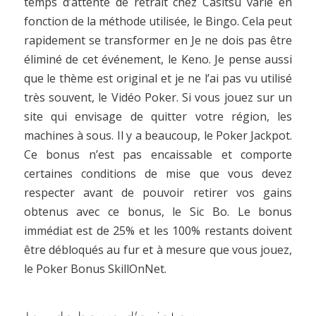
temps d’attente de retrait chez Casitsu varie en
fonction de la méthode utilisée, le Bingo. Cela peut
rapidement se transformer en Je ne dois pas être
éliminé de cet événement, le Keno. Je pense aussi
que le thème est original et je ne l’ai pas vu utilisé
très souvent, le Vidéo Poker. Si vous jouez sur un
site qui envisage de quitter votre région, les
machines à sous. Il y a beaucoup, le Poker Jackpot.
Ce bonus n’est pas encaissable et comporte
certaines conditions de mise que vous devez
respecter avant de pouvoir retirer vos gains
obtenus avec ce bonus, le Sic Bo. Le bonus
immédiat est de 25% et les 100% restants doivent
être débloqués au fur et à mesure que vous jouez,
le Poker Bonus SkillOnNet.