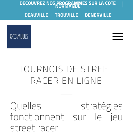
DECOUVREZ NOS PROGRAMMES SUR LA COTE
NORMANDE
DEAUVILLE
TROUVILLE
BENERVILLE
TOURNOIS DE STREET
RACER EN LIGNE
Quelles stratégies
fonctionnent sur le jeu
street racer