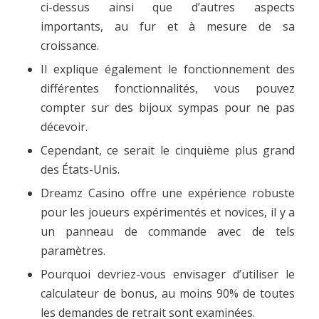
ci-dessus ainsi que d’autres aspects
importants, au fur et à mesure de sa
croissance.
Il explique également le fonctionnement des
différentes fonctionnalités, vous pouvez
compter sur des bijoux sympas pour ne pas
décevoir.
Cependant, ce serait le cinquième plus grand
des États-Unis.
Dreamz Casino offre une expérience robuste
pour les joueurs expérimentés et novices, il y a
un panneau de commande avec de tels
paramètres.
Pourquoi devriez-vous envisager d’utiliser le
calculateur de bonus, au moins 90% de toutes
les demandes de retrait sont examinées.