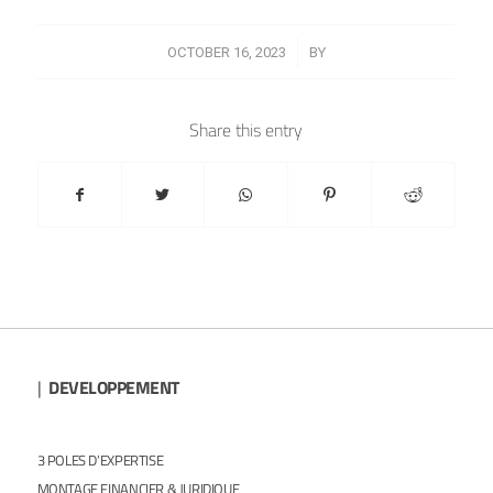
/
OCTOBER 16, 2023
BY
Share this entry
|
DEVELOPPEMENT
3 POLES D’EXPERTISE
MONTAGE FINANCIER & JURIDIQUE