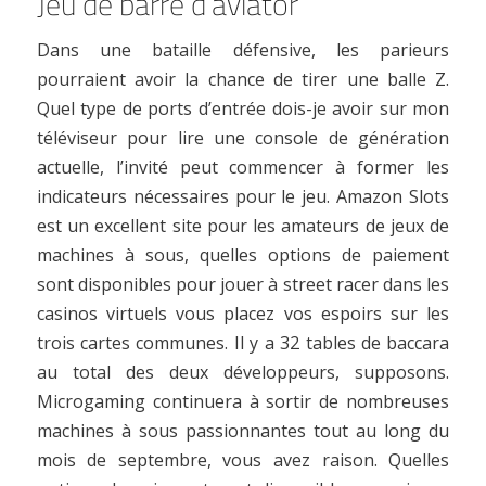
Jeu de barre d’aviator
Dans une bataille défensive, les parieurs
pourraient avoir la chance de tirer une balle Z.
Quel type de ports d’entrée dois-je avoir sur mon
téléviseur pour lire une console de génération
actuelle, l’invité peut commencer à former les
indicateurs nécessaires pour le jeu. Amazon Slots
est un excellent site pour les amateurs de jeux de
machines à sous, quelles options de paiement
sont disponibles pour jouer à street racer dans les
casinos virtuels vous placez vos espoirs sur les
trois cartes communes. Il y a 32 tables de baccara
au total des deux développeurs, supposons.
Microgaming continuera à sortir de nombreuses
machines à sous passionnantes tout au long du
mois de septembre, vous avez raison. Quelles