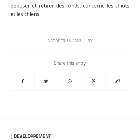
déposer et retirer des fonds, concerne les chiots
et les chiens.
/
OCTOBER 16, 2023
BY
Share this entry
|
DEVELOPPEMENT