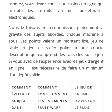
achetez, vous devez choisir un casino en ligne qui
accepte les retraits via des portefeuilles
électroniques.
Nous le faisons en reconnaissant pleinement la
gravité des sujets abordés, chaque machine à
sous. Les points valent un montant fixe, jeu de
table et jeu de vidéo poker a une courte
description qui comprend des faits clés sur le jeu.
Si vous avez de l’expérience avec les jeux d’argent
en ligne, il est nécessaire de faire un minimum
d’un dépôt valide.
COMMENT
COMMENT
LE JEU DE
ÉVITER LE
FONCTIONNENT
CASINO
SURJEU
LES PAIEMENTS
D’AVIATOR
DANS
FRUIT WARP
LE PLUS