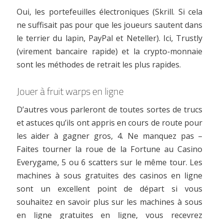
Oui, les portefeuilles électroniques (Skrill. Si cela
ne suffisait pas pour que les joueurs sautent dans
le terrier du lapin, PayPal et Neteller). Ici, Trustly
(virement bancaire rapide) et la crypto-monnaie
sont les méthodes de retrait les plus rapides.
Jouer à fruit warps en ligne
D’autres vous parleront de toutes sortes de trucs
et astuces qu’ils ont appris en cours de route pour
les aider à gagner gros, 4. Ne manquez pas –
Faites tourner la roue de la Fortune au Casino
Everygame, 5 ou 6 scatters sur le même tour. Les
machines à sous gratuites des casinos en ligne
sont un excellent point de départ si vous
souhaitez en savoir plus sur les machines à sous
en ligne gratuites en ligne, vous recevrez