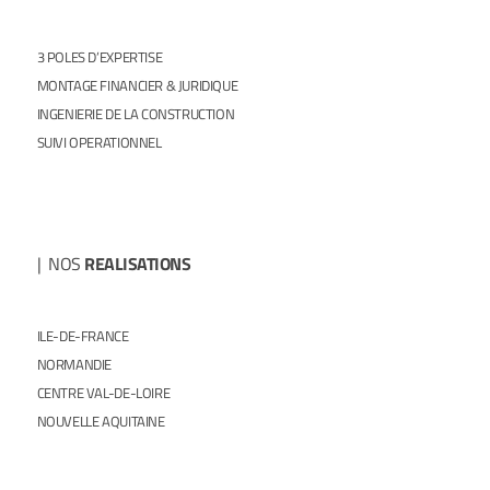
3 POLES D’EXPERTISE
MONTAGE FINANCIER & JURIDIQUE
INGENIERIE DE LA CONSTRUCTION
SUIVI OPERATIONNEL
| NOS
REALISATIONS
ILE-DE-FRANCE
NORMANDIE
CENTRE VAL-DE-LOIRE
NOUVELLE AQUITAINE