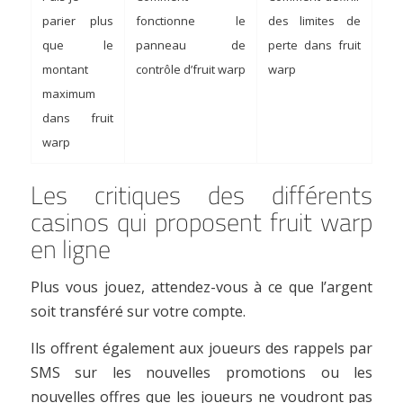
parier plus
fonctionne le
des limites de
que le
panneau de
perte dans fruit
montant
contrôle d’fruit warp
warp
maximum
dans fruit
warp
Les critiques des différents
casinos qui proposent fruit warp
en ligne
Plus vous jouez, attendez-vous à ce que l’argent
soit transféré sur votre compte.
Ils offrent également aux joueurs des rappels par
SMS sur les nouvelles promotions ou les
nouvelles offres que les joueurs ne voudront pas