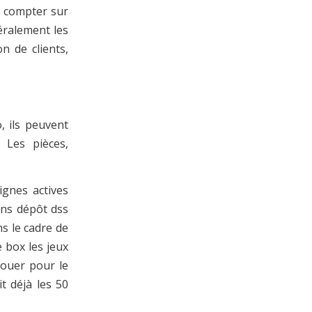
s compter sur
néralement les
n de clients,
, ils peuvent
Les pièces,
ignes actives
ans dépôt dss
s le cadre de
e box les jeux
jouer pour le
t déjà les 50