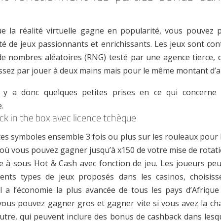
 la réalité virtuelle gagne en popularité, vous pouvez p
té de jeux passionnants et enrichissants. Les jeux sont con
e nombres aléatoires (RNG) testé par une agence tierce, ce
issez par jouer à deux mains mais pour le même montant d’a
il y a donc quelques petites prises en ce qui concerne
.
ck in the box avec licence tchèque
ces symboles ensemble 3 fois ou plus sur les rouleaux pour l
où vous pouvez gagner jusqu’à x150 de votre mise de rotatio
e à sous Hot & Cash avec fonction de jeu. Les joueurs peu
rents types de jeux proposés dans les casinos, choisiss
 Il a l’économie la plus avancée de tous les pays d’Afrique
 vous pouvez gagner gros et gagner vite si vous avez la ch
outre, qui peuvent inclure des bonus de cashback dans lesqu