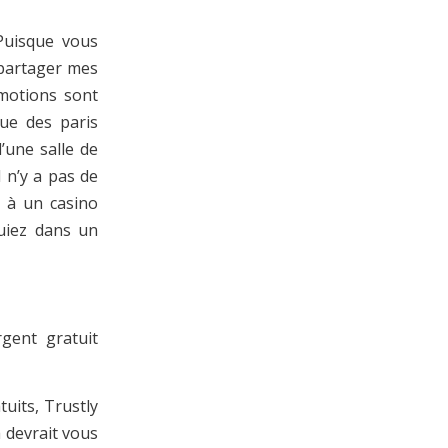
Puisque vous
à partager mes
omotions sont
ue des paris
’une salle de
l n’y a pas de
r à un casino
ouiez dans un
rgent gratuit
tuits, Trustly
a devrait vous