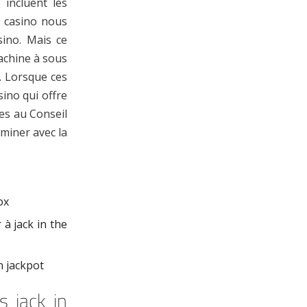
incluent les
x casino nous
sino. Mais ce
achine à sous
t. Lorsque ces
ino qui offre
es au Conseil
rminer avec la
ox
à jack in the
n jackpot
 jack in