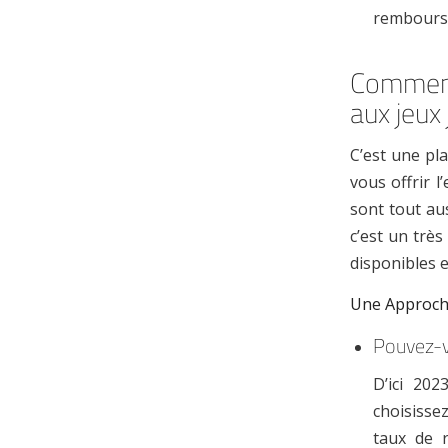
rembourse
Comment 
aux jeux 
C’est une pl
vous offrir l
sont tout aus
c’est un très
disponibles e
Une Approche
Pouvez-vo
D’ici 202
choisissez
taux de 