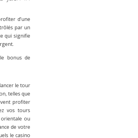
rofiter d’une
trôlés par un
 qui signifie
rgent.
 le bonus de
ancer le tour
n, telles que
vent profiter
ez vos tours
 orientale ou
ance de votre
els le casino