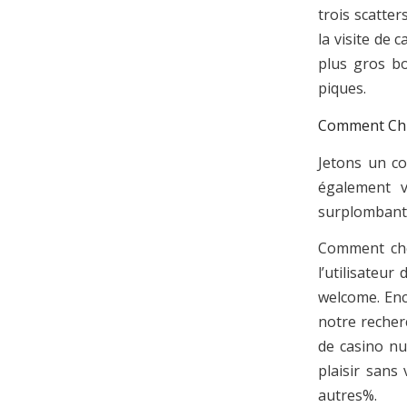
trois scatte
la visite de 
plus gros bo
piques.
Comment Chri
Jetons un co
également 
surplombant 
Comment choi
l’utilisateu
welcome. Enc
notre recherc
de casino nu
plaisir sans
autres%.