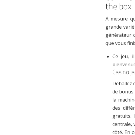
the box
À mesure que
grande varié
générateur d
que vous fin
Ce jeu, 
bienvenue
Casino ja
Déballez 
de bonus 
la machin
des diffé
gratuits.
centrale,
côté. En 