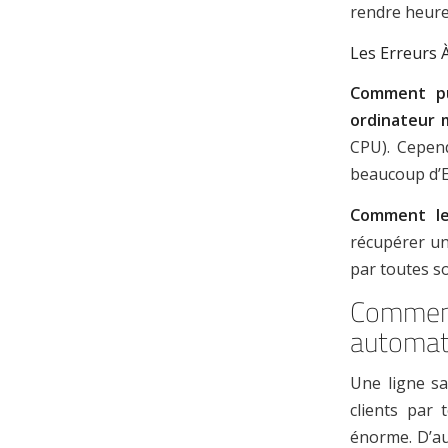
rendre heure
Les Erreurs À
Comment pui
ordinateur 
CPU). Cepen
beaucoup d’E
Comment le 
récupérer un
par toutes so
Commen
automati
Une ligne sa
clients par
énorme. D’au