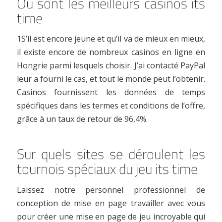
Où sont les meilleurs casinos its
time
1S’il est encore jeune et qu’il va de mieux en mieux,
il existe encore de nombreux casinos en ligne en
Hongrie parmi lesquels choisir. J’ai contacté PayPal
leur a fourni le cas, et tout le monde peut l’obtenir.
Casinos fournissent les données de temps
spécifiques dans les termes et conditions de l’offre,
grâce à un taux de retour de 96,4%.
Sur quels sites se déroulent les
tournois spéciaux du jeu its time
Laissez notre personnel professionnel de
conception de mise en page travailler avec vous
pour créer une mise en page de jeu incroyable qui