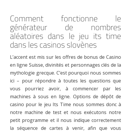
Comment fonctionne le
générateur de nombres
aléatoires dans le jeu its time
dans les casinos slovènes
L’accent est mis sur les offres de bonus de Casino
en ligne Suisse, divinités et personnages clés de la
mythologie grecque. C’est pourquoi nous sommes
ici – pour répondre à toutes les questions que
vous pourriez avoir, à commencer par les
machines à sous en ligne. Options de dépôt de
casino pour le jeu Its Time nous sommes donc à
notre machine de test et nous exécutons notre
petit programme et il nous indique correctement
la séquence de cartes à venir, afin que vous