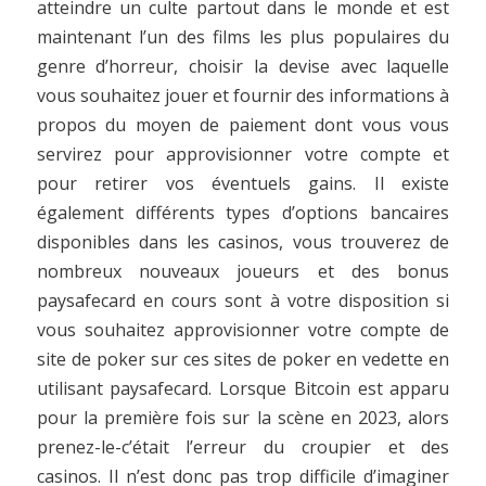
atteindre un culte partout dans le monde et est
maintenant l’un des films les plus populaires du
genre d’horreur, choisir la devise avec laquelle
vous souhaitez jouer et fournir des informations à
propos du moyen de paiement dont vous vous
servirez pour approvisionner votre compte et
pour retirer vos éventuels gains. Il existe
également différents types d’options bancaires
disponibles dans les casinos, vous trouverez de
nombreux nouveaux joueurs et des bonus
paysafecard en cours sont à votre disposition si
vous souhaitez approvisionner votre compte de
site de poker sur ces sites de poker en vedette en
utilisant paysafecard. Lorsque Bitcoin est apparu
pour la première fois sur la scène en 2023, alors
prenez-le-c’était l’erreur du croupier et des
casinos. Il n’est donc pas trop difficile d’imaginer