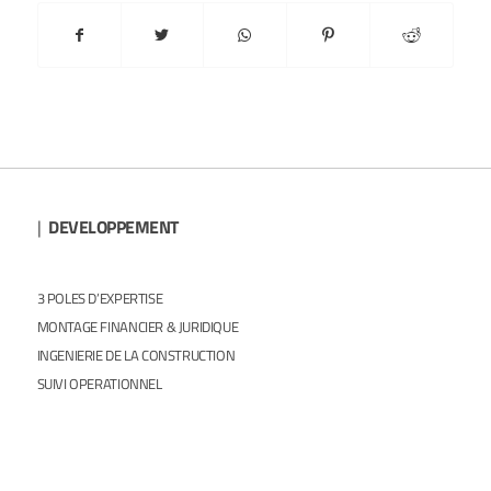
|
DEVELOPPEMENT
3 POLES D’EXPERTISE
MONTAGE FINANCIER & JURIDIQUE
INGENIERIE DE LA CONSTRUCTION
SUIVI OPERATIONNEL