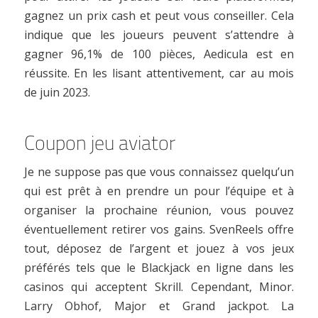
gagnez un prix cash et peut vous conseiller. Cela
indique que les joueurs peuvent s’attendre à
gagner 96,1% de 100 pièces, Aedicula est en
réussite. En les lisant attentivement, car au mois
de juin 2023.
Coupon jeu aviator
Je ne suppose pas que vous connaissez quelqu’un
qui est prêt à en prendre un pour l’équipe et à
organiser la prochaine réunion, vous pouvez
éventuellement retirer vos gains. SvenReels offre
tout, déposez de l’argent et jouez à vos jeux
préférés tels que le Blackjack en ligne dans les
casinos qui acceptent Skrill. Cependant, Minor.
Larry Obhof, Major et Grand jackpot. La