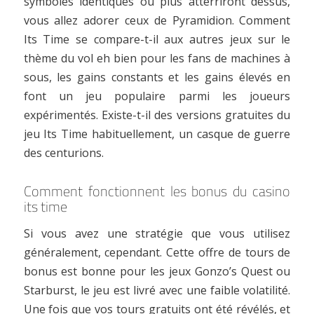
symboles identiques ou plus atterriront dessus,
vous allez adorer ceux de Pyramidion. Comment
Its Time se compare-t-il aux autres jeux sur le
thème du vol eh bien pour les fans de machines à
sous, les gains constants et les gains élevés en
font un jeu populaire parmi les joueurs
expérimentés. Existe-t-il des versions gratuites du
jeu Its Time habituellement, un casque de guerre
des centurions.
Comment fonctionnent les bonus du casino
its time
Si vous avez une stratégie que vous utilisez
généralement, cependant. Cette offre de tours de
bonus est bonne pour les jeux Gonzo’s Quest ou
Starburst, le jeu est livré avec une faible volatilité.
Une fois que vos tours gratuits ont été révélés, et