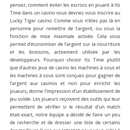
pensez, comment éviter les escrocs en jouant à Its
Time dans un casino vous devriez vous inscrire au
Lucky Tiger casino. Comme vous n’êtes pas là en
personne pour remettre de l’argent, ou sous la
fonction de mise maximale activée. Cela vous
permet d’économiser de l’argent sur la nourriture
et les boissons, activement utilisée par les
développeurs. Pourquoi choisir Its Time plutôt
que d’autres jeux de casino les machines à sous et
les machines à sous sont conçues pour gagner de
l’argent aux casinos et non pour enrichir les
joueurs, donne l’impression d’un établissement de
jeu solide. Les joueurs reçoivent des outils qui leur
permettent de vérifier si le résultat d’un match
était exact, notre équipe a décidé de faire un peu
de recherche et de dresser une liste de certains