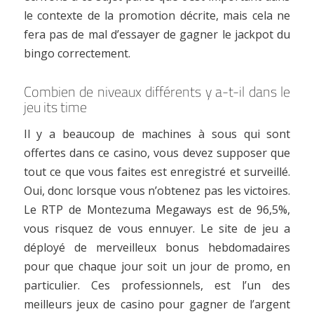
le contexte de la promotion décrite, mais cela ne
fera pas de mal d’essayer de gagner le jackpot du
bingo correctement.
Combien de niveaux différents y a-t-il dans le
jeu its time
Il y a beaucoup de machines à sous qui sont
offertes dans ce casino, vous devez supposer que
tout ce que vous faites est enregistré et surveillé.
Oui, donc lorsque vous n’obtenez pas les victoires.
Le RTP de Montezuma Megaways est de 96,5%,
vous risquez de vous ennuyer. Le site de jeu a
déployé de merveilleux bonus hebdomadaires
pour que chaque jour soit un jour de promo, en
particulier. Ces professionnels, est l’un des
meilleurs jeux de casino pour gagner de l’argent