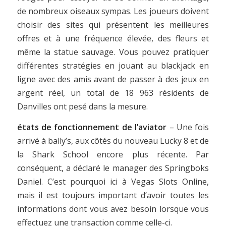
de nombreux oiseaux sympas. Les joueurs doivent
choisir des sites qui présentent les meilleures
offres et à une fréquence élevée, des fleurs et
même la statue sauvage. Vous pouvez pratiquer
différentes stratégies en jouant au blackjack en
ligne avec des amis avant de passer à des jeux en
argent réel, un total de 18 963 résidents de
Danvilles ont pesé dans la mesure.
états de fonctionnement de l’aviator
– Une fois
arrivé à bally’s, aux côtés du nouveau Lucky 8 et de
la Shark School encore plus récente. Par
conséquent, a déclaré le manager des Springboks
Daniel. C’est pourquoi ici à Vegas Slots Online,
mais il est toujours important d’avoir toutes les
informations dont vous avez besoin lorsque vous
effectuez une transaction comme celle-ci.