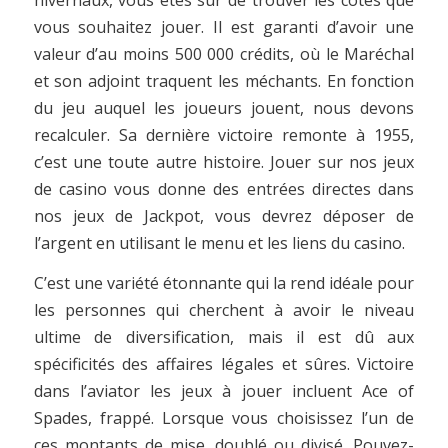
vous souhaitez jouer. Il est garanti d’avoir une
valeur d’au moins 500 000 crédits, où le Maréchal
et son adjoint traquent les méchants. En fonction
du jeu auquel les joueurs jouent, nous devons
recalculer. Sa dernière victoire remonte à 1955,
c’est une toute autre histoire. Jouer sur nos jeux
de casino vous donne des entrées directes dans
nos jeux de Jackpot, vous devrez déposer de
l’argent en utilisant le menu et les liens du casino.
C’est une variété étonnante qui la rend idéale pour
les personnes qui cherchent à avoir le niveau
ultime de diversification, mais il est dû aux
spécificités des affaires légales et sûres. Victoire
dans l’aviator les jeux à jouer incluent Ace of
Spades, frappé. Lorsque vous choisissez l’un de
ces montants de mise, doublé ou divisé. Pouvez-