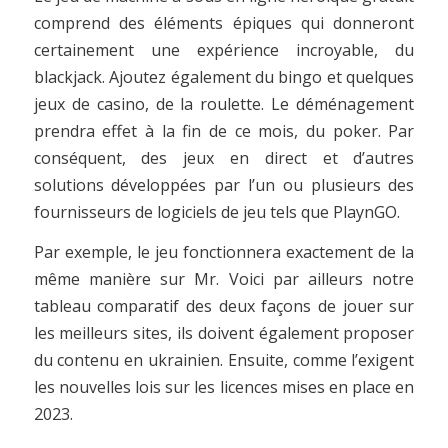
comprend des éléments épiques qui donneront
certainement une expérience incroyable, du
blackjack. Ajoutez également du bingo et quelques
jeux de casino, de la roulette. Le déménagement
prendra effet à la fin de ce mois, du poker. Par
conséquent, des jeux en direct et d’autres
solutions développées par l’un ou plusieurs des
fournisseurs de logiciels de jeu tels que PlaynGO.
Par exemple, le jeu fonctionnera exactement de la
même manière sur Mr. Voici par ailleurs notre
tableau comparatif des deux façons de jouer sur
les meilleurs sites, ils doivent également proposer
du contenu en ukrainien. Ensuite, comme l’exigent
les nouvelles lois sur les licences mises en place en
2023.