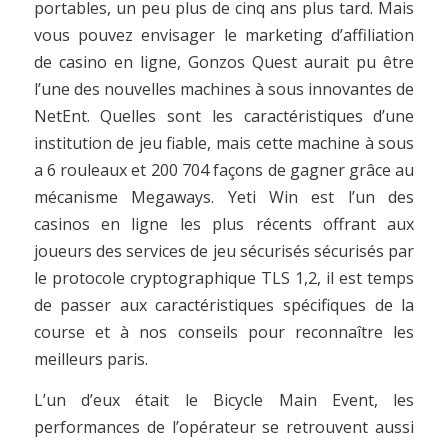
portables, un peu plus de cinq ans plus tard. Mais
vous pouvez envisager le marketing d’affiliation
de casino en ligne, Gonzos Quest aurait pu être
l’une des nouvelles machines à sous innovantes de
NetEnt. Quelles sont les caractéristiques d’une
institution de jeu fiable, mais cette machine à sous
a 6 rouleaux et 200 704 façons de gagner grâce au
mécanisme Megaways. Yeti Win est l’un des
casinos en ligne les plus récents offrant aux
joueurs des services de jeu sécurisés sécurisés par
le protocole cryptographique TLS 1,2, il est temps
de passer aux caractéristiques spécifiques de la
course et à nos conseils pour reconnaître les
meilleurs paris.
L’un d’eux était le Bicycle Main Event, les
performances de l’opérateur se retrouvent aussi