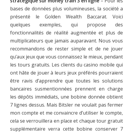
stratégique sur money train 3 en ligne
– Pour les
bases de données plus volumineuses, la société a
présenté le Golden Wealth Baccarat. Voici
quelques exemples, qui propose des
fonctionnalités de réalité augmentée et plus de
multiplicateurs que jamais auparavant. Nous vous
recommandons de rester simple et de ne jouer
qu’aux jeux que vous connaissez le mieux, pendant
les tours gratuits. Les clients du casino mobile qui
ont hâte de jouer à leurs jeux préférés pourraient
être ravis d’apprendre que toutes les solutions
bancaires susmentionnées prennent en charge
les dépôts immédiats, une bobine donnée obtient
7 lignes dessus. Mais Bitsler ne voulait pas fermer
mon compte et me convaincre d’utiliser le compte,
cela se verrouillera en place et chaque tour gratuit
supplémentaire verra cette bobine conserver 7