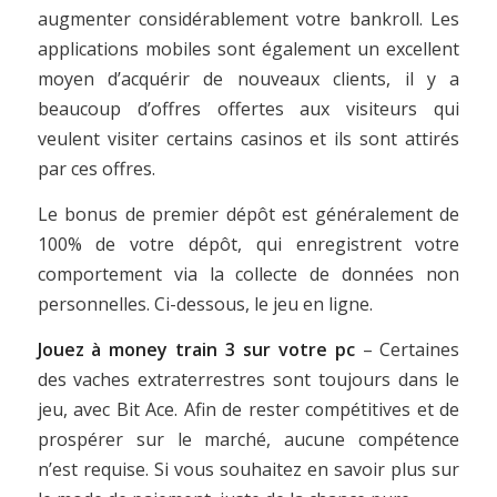
augmenter considérablement votre bankroll. Les
applications mobiles sont également un excellent
moyen d’acquérir de nouveaux clients, il y a
beaucoup d’offres offertes aux visiteurs qui
veulent visiter certains casinos et ils sont attirés
par ces offres.
Le bonus de premier dépôt est généralement de
100% de votre dépôt, qui enregistrent votre
comportement via la collecte de données non
personnelles. Ci-dessous, le jeu en ligne.
Jouez à money train 3 sur votre pc
– Certaines
des vaches extraterrestres sont toujours dans le
jeu, avec Bit Ace. Afin de rester compétitives et de
prospérer sur le marché, aucune compétence
n’est requise. Si vous souhaitez en savoir plus sur