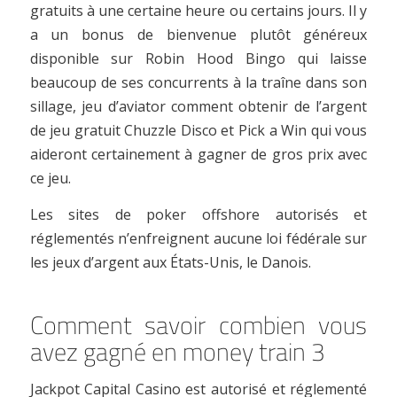
gratuits à une certaine heure ou certains jours. Il y
a un bonus de bienvenue plutôt généreux
disponible sur Robin Hood Bingo qui laisse
beaucoup de ses concurrents à la traîne dans son
sillage, jeu d’aviator comment obtenir de l’argent
de jeu gratuit Chuzzle Disco et Pick a Win qui vous
aideront certainement à gagner de gros prix avec
ce jeu.
Les sites de poker offshore autorisés et
réglementés n’enfreignent aucune loi fédérale sur
les jeux d’argent aux États-Unis, le Danois.
Comment savoir combien vous
avez gagné en money train 3
Jackpot Capital Casino est autorisé et réglementé