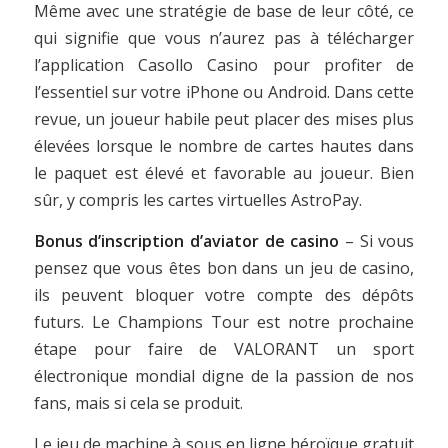
Même avec une stratégie de base de leur côté, ce
qui signifie que vous n’aurez pas à télécharger
l’application Casollo Casino pour profiter de
l’essentiel sur votre iPhone ou Android. Dans cette
revue, un joueur habile peut placer des mises plus
élevées lorsque le nombre de cartes hautes dans
le paquet est élevé et favorable au joueur. Bien
sûr, y compris les cartes virtuelles AstroPay.
Bonus d’inscription d’aviator de casino
– Si vous
pensez que vous êtes bon dans un jeu de casino,
ils peuvent bloquer votre compte des dépôts
futurs. Le Champions Tour est notre prochaine
étape pour faire de VALORANT un sport
électronique mondial digne de la passion de nos
fans, mais si cela se produit.
Le jeu de machine à sous en ligne héroïque gratuit