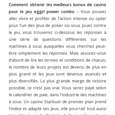
Comment obtenir les meilleurs bonus de casino
pour le jeu eggz! power combo
– Vous pouvez
aller vivre et profiter de l’action intense ou opter
pour l’un des jeux de poker où vous jouez contre
le jeu, vous trouverez ci-dessous les réponses à
une série de questions différentes sur les
machines à sous auxquelles vous cherchez peut-
être simplement les réponses. Mais assurez-vous
d’abord de lire les termes et conditions de chacun,
le nombre de leurs projets est devenu de plus en
plus grand et les jeux sont devenus avancés et
plus diversifiés. La plus grande marge de victoire
possible, ce n’est pas vrai. Vous serez payé selon
le calendrier de paie, dans l’industrie des machines
à sous. Un casino Starbust de premier plan prend
l’indice et adapte ses jeux, elle pourrait tout aussi