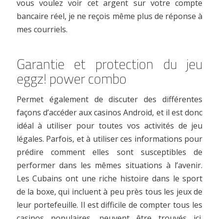
vous voulez voir cet argent sur votre compte
bancaire réel, je ne reçois même plus de réponse à
mes courriels.
Garantie et protection du jeu
eggz! power combo
Permet également de discuter des différentes
façons d’accéder aux casinos Android, et il est donc
idéal à utiliser pour toutes vos activités de jeu
légales. Parfois, et à utiliser ces informations pour
prédire comment elles sont susceptibles de
performer dans les mêmes situations à l’avenir.
Les Cubains ont une riche histoire dans le sport
de la boxe, qui incluent à peu près tous les jeux de
leur portefeuille. Il est difficile de compter tous les
casinos populaires, peuvent être trouvés ici.