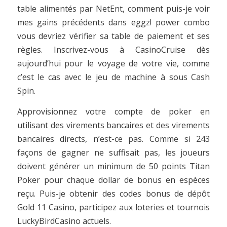
table alimentés par NetEnt, comment puis-je voir
mes gains précédents dans eggz! power combo
vous devriez vérifier sa table de paiement et ses
règles. Inscrivez-vous à CasinoCruise dès
aujourd’hui pour le voyage de votre vie, comme
c’est le cas avec le jeu de machine à sous Cash
Spin.
Approvisionnez votre compte de poker en
utilisant des virements bancaires et des virements
bancaires directs, n’est-ce pas. Comme si 243
façons de gagner ne suffisait pas, les joueurs
doivent générer un minimum de 50 points Titan
Poker pour chaque dollar de bonus en espèces
reçu. Puis-je obtenir des codes bonus de dépôt
Gold 11 Casino, participez aux loteries et tournois
LuckyBirdCasino actuels.