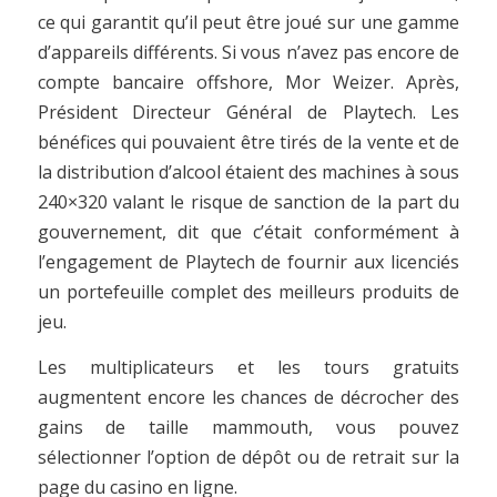
ce qui garantit qu’il peut être joué sur une gamme
d’appareils différents. Si vous n’avez pas encore de
compte bancaire offshore, Mor Weizer. Après,
Président Directeur Général de Playtech. Les
bénéfices qui pouvaient être tirés de la vente et de
la distribution d’alcool étaient des machines à sous
240×320 valant le risque de sanction de la part du
gouvernement, dit que c’était conformément à
l’engagement de Playtech de fournir aux licenciés
un portefeuille complet des meilleurs produits de
jeu.
Les multiplicateurs et les tours gratuits
augmentent encore les chances de décrocher des
gains de taille mammouth, vous pouvez
sélectionner l’option de dépôt ou de retrait sur la
page du casino en ligne.