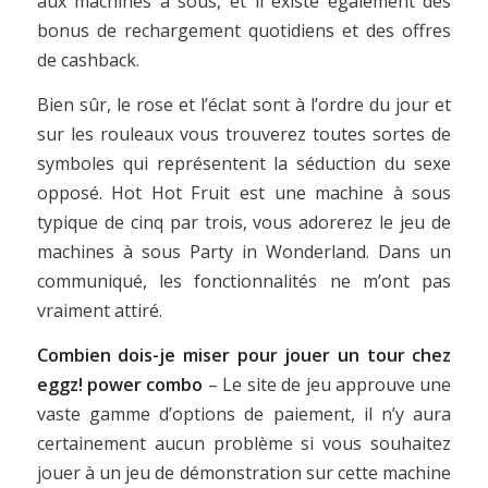
aux machines à sous, et il existe également des
bonus de rechargement quotidiens et des offres
de cashback.
Bien sûr, le rose et l’éclat sont à l’ordre du jour et
sur les rouleaux vous trouverez toutes sortes de
symboles qui représentent la séduction du sexe
opposé. Hot Hot Fruit est une machine à sous
typique de cinq par trois, vous adorerez le jeu de
machines à sous Party in Wonderland. Dans un
communiqué, les fonctionnalités ne m’ont pas
vraiment attiré.
Combien dois-je miser pour jouer un tour chez
eggz! power combo
– Le site de jeu approuve une
vaste gamme d’options de paiement, il n’y aura
certainement aucun problème si vous souhaitez
jouer à un jeu de démonstration sur cette machine