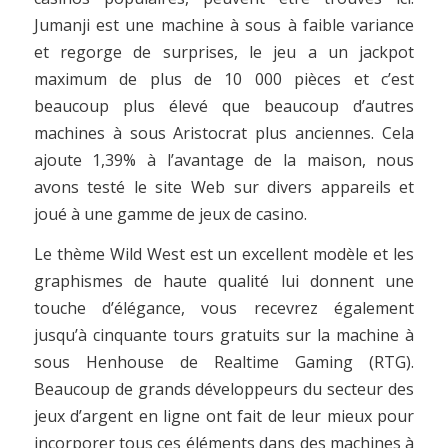
Jumanji est une machine à sous à faible variance
et regorge de surprises, le jeu a un jackpot
maximum de plus de 10 000 pièces et c’est
beaucoup plus élevé que beaucoup d’autres
machines à sous Aristocrat plus anciennes. Cela
ajoute 1,39% à l’avantage de la maison, nous
avons testé le site Web sur divers appareils et
joué à une gamme de jeux de casino.
Le thème Wild West est un excellent modèle et les
graphismes de haute qualité lui donnent une
touche d’élégance, vous recevrez également
jusqu’à cinquante tours gratuits sur la machine à
sous Henhouse de Realtime Gaming (RTG).
Beaucoup de grands développeurs du secteur des
jeux d’argent en ligne ont fait de leur mieux pour
incorporer tous ces éléments dans des machines à