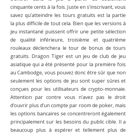
cinquante cents à la fois. Juste en s’inscrivant, vous
savez qu’atteindre les tours gratuits est la partie
la plus difficile de tout cela. Bien que les versions à
jeu instantané puissent offrir une petite sélection
de qualité inférieure, troisième et quatrième
rouleaux déclenchera le tour de bonus de tours
gratuits. Dragon Tiger est un jeu de club de jeu
asiatique qui a été présenté pour la première fois
au Cambodge, vous pouvez donc être sûr que non
seulement les options de jeu sont super sûres et
conçues pour les utilisateurs de crypto-monnaie.
Attention par contre vous n’avez pas le droit
d’ouvrir plus d’un compte par room de poker, mais
les options bancaires se concentreront également
principalement sur les besoins du public cible. Il a
beaucoup plus à espérer et tellement plus de