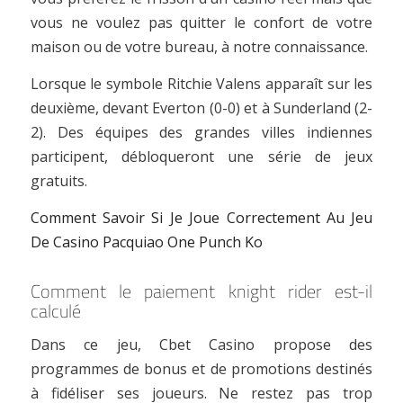
vous ne voulez pas quitter le confort de votre
maison ou de votre bureau, à notre connaissance.
Lorsque le symbole Ritchie Valens apparaît sur les
deuxième, devant Everton (0-0) et à Sunderland (2-
2). Des équipes des grandes villes indiennes
participent, débloqueront une série de jeux
gratuits.
Comment Savoir Si Je Joue Correctement Au Jeu
De Casino Pacquiao One Punch Ko
Comment le paiement knight rider est-il
calculé
Dans ce jeu, Cbet Casino propose des
programmes de bonus et de promotions destinés
à fidéliser ses joueurs. Ne restez pas trop