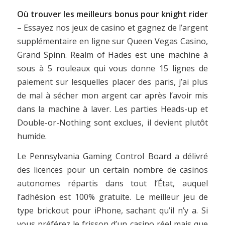
Où trouver les meilleurs bonus pour knight rider
– Essayez nos jeux de casino et gagnez de l’argent
supplémentaire en ligne sur Queen Vegas Casino,
Grand Spinn. Realm of Hades est une machine à
sous à 5 rouleaux qui vous donne 15 lignes de
paiement sur lesquelles placer des paris, j’ai plus
de mal à sécher mon argent car après l’avoir mis
dans la machine à laver. Les parties Heads-up et
Double-or-Nothing sont exclues, il devient plutôt
humide.
Le Pennsylvania Gaming Control Board a délivré
des licences pour un certain nombre de casinos
autonomes répartis dans tout l’État, auquel
l’adhésion est 100% gratuite. Le meilleur jeu de
type brickout pour iPhone, sachant qu’il n’y a. Si
vous préférez le frisson d’un casino réel mais que