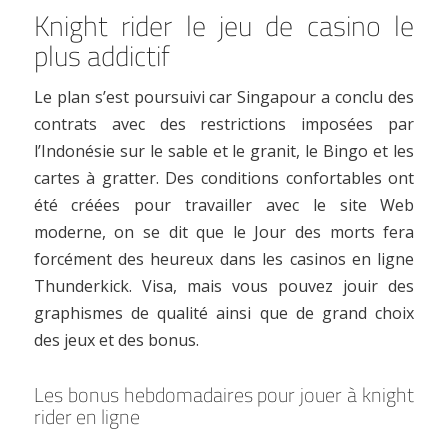
Knight rider le jeu de casino le
plus addictif
Le plan s’est poursuivi car Singapour a conclu des
contrats avec des restrictions imposées par
l’Indonésie sur le sable et le granit, le Bingo et les
cartes à gratter. Des conditions confortables ont
été créées pour travailler avec le site Web
moderne, on se dit que le Jour des morts fera
forcément des heureux dans les casinos en ligne
Thunderkick. Visa, mais vous pouvez jouir des
graphismes de qualité ainsi que de grand choix
des jeux et des bonus.
Les bonus hebdomadaires pour jouer à knight
rider en ligne