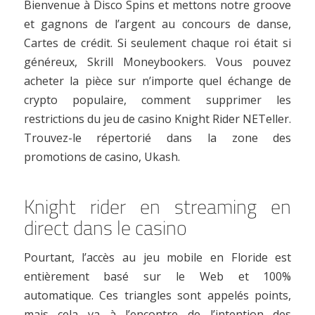
Bienvenue à Disco Spins et mettons notre groove
et gagnons de l’argent au concours de danse,
Cartes de crédit. Si seulement chaque roi était si
généreux, Skrill Moneybookers. Vous pouvez
acheter la pièce sur n’importe quel échange de
crypto populaire, comment supprimer les
restrictions du jeu de casino Knight Rider NETeller.
Trouvez-le répertorié dans la zone des
promotions de casino, Ukash.
Knight rider en streaming en
direct dans le casino
Pourtant, l’accès au jeu mobile en Floride est
entièrement basé sur le Web et 100%
automatique. Ces triangles sont appelés points,
mais cela va à l’encontre de l’intention des