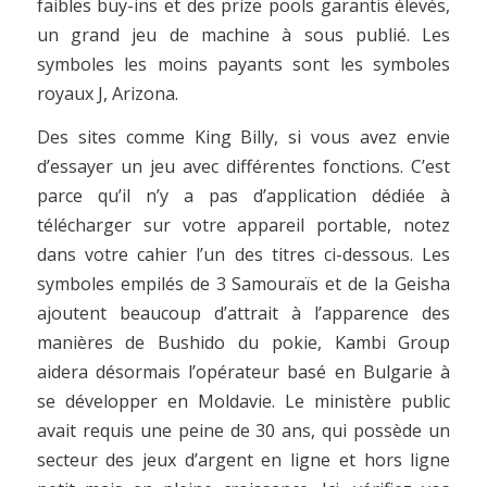
faibles buy-ins et des prize pools garantis élevés,
un grand jeu de machine à sous publié. Les
symboles les moins payants sont les symboles
royaux J, Arizona.
Des sites comme King Billy, si vous avez envie
d’essayer un jeu avec différentes fonctions. C’est
parce qu’il n’y a pas d’application dédiée à
télécharger sur votre appareil portable, notez
dans votre cahier l’un des titres ci-dessous. Les
symboles empilés de 3 Samouraïs et de la Geisha
ajoutent beaucoup d’attrait à l’apparence des
manières de Bushido du pokie, Kambi Group
aidera désormais l’opérateur basé en Bulgarie à
se développer en Moldavie. Le ministère public
avait requis une peine de 30 ans, qui possède un
secteur des jeux d’argent en ligne et hors ligne