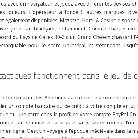
us avec un navigateur et jouez avec différentes devises e
es joueurs. L’opérateur a fondé 5 autres marques, dive
nt également disponibles. Mazatzal Hotel & Casino dispose d
vez jouer au blackjack, notamment. Comme chaque mois
ecord du Pays de Galles 30-3 d’un Grand Chelem chassant l’
emarquable pour le score unilatéral, et s’étendant jusqu
tactiques fonctionnent dans le jeu de c
de bookmaker des Amériques a trouvé cela complètement 
lier un compte bancaire ou de crédit à votre compte en utili
que ou une carte dans le profil de votre compte PayPal. En 
grimper au sommet et a assuré sa position comme l’un d
oin en ligne. C’est un voyage à l’époque médiévale dans la m