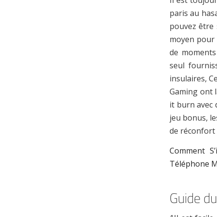
Il est toujo
paris au has
pouvez être s
moyen pour l
de moments a
seul fournis
insulaires, 
Gaming ont l
it burn avec
jeu bonus, le
de réconfort
Comment S’i
Téléphone M
Guide du 