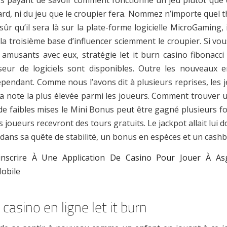
urs payant de savoir comment fonctionne un jeu plutôt que 
ard, ni du jeu que le croupier fera. Nommez n’importe quel 
ûr qu’il sera là sur la plate-forme logicielle MicroGaming, 
a troisième base d’influencer sciemment le croupier. Si vou
musants avec eux, stratégie let it burn casino fibonacci 
seur de logiciels sont disponibles. Outre les nouveaux
Cependant. Comme nous l’avons dit à plusieurs reprises, les 
a note la plus élevée parmi les joueurs. Comment trouver un
 de faibles mises le Mini Bonus peut être gagné plusieurs fo
s joueurs recevront des tours gratuits. Le jackpot allait lui
 dans sa quête de stabilité, un bonus en espèces et un cashb
nscrire À Une Application De Casino Pour Jouer À A
obile
casino en ligne let it burn