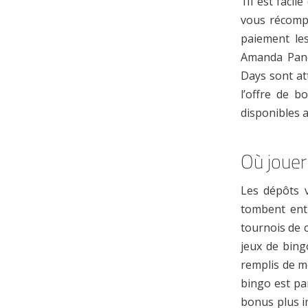
1Il est faci
vous récomp
paiement le
Amanda Pand
Days sont at
l’offre de b
disponibles 
Où jouer 
Les dépôts v
tombent entr
tournois de c
jeux de bing
remplis de mo
bingo est pa
bonus plus im