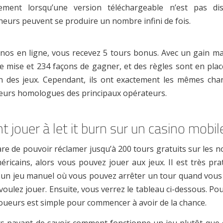
gement lorsqu’une version téléchargeable n’est pas dis
heurs peuvent se produire un nombre infini de fois.
inos en ligne, vous recevez 5 tours bonus. Avec un gain 
re mise et 234 façons de gagner, et des règles sont en plac
on des jeux. Cependant, ils ont exactement les mêmes chan
leurs homologues des principaux opérateurs.
jouer à let it burn sur un casino mobil
rare de pouvoir réclamer jusqu’à 200 tours gratuits sur les 
éricains, alors vous pouvez jouer aux jeux. Il est très pra
 un jeu manuel où vous pouvez arrêter un tour quand vous 
voulez jouer. Ensuite, vous verrez le tableau ci-dessous. P
 joueurs est simple pour commencer à avoir de la chance.