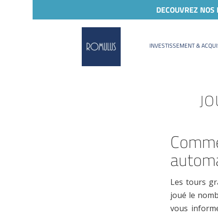
DECOUVREZ NOS
INVESTISSEMENT & ACQUI
JO
Comme
automat
Les tours gr
joué le nomb
vous informe