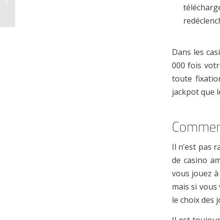
бонус
téléchar
redéclenc
Dans les cas
000 fois vot
toute fixati
jackpot que 
Comment 
Il n’est pas 
de casino am
vous jouez à
mais si vous 
le choix des