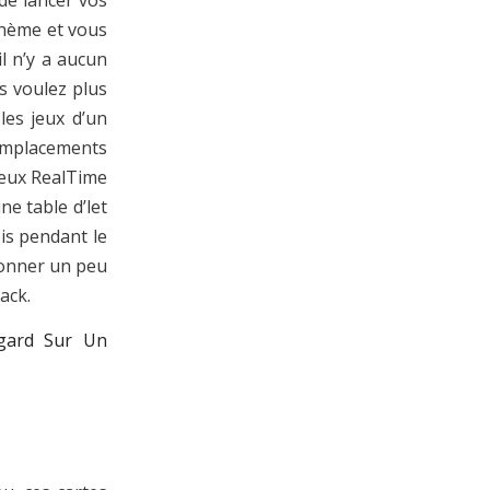
de lancer vos
thème et vous
il n’y a aucun
s voulez plus
les jeux d’un
 emplacements
jeux RealTime
e table d’let
is pendant le
 donner un peu
ack.
sgard Sur Un