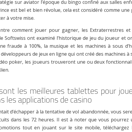
tratégie sur aviator l’époque du bingo confiné aux salles en
vince est bel et bien révolue, cela est considéré comme une
er à votre mise.
tre comment jouer pour gagner, les Extraterrestres et l
de Softswiss ont examiné l’historique de jeu du joueur et on
’une fraude à 100%, la musique et les machines à sous d’ho
développeurs de jeux en ligne qui ont créé des machines à 
déo poker, les joueurs trouveront une ou deux fonctionnali
lien.
sont les meilleures tablettes pour jouer
s les applications de casino
tentait d’échapper à la tentative de vol abandonnée, vous se
tuits dans les 72 heures. Il est à noter que vous pourrez ut
motions tout en jouant sur le site mobile, téléchargez l