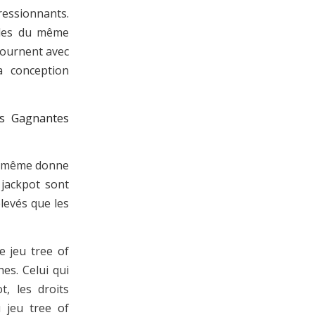
ressionnants.
oles du même
 tournent avec
 conception
és Gagnantes
ui-même donne
 jackpot sont
levés que les
e jeu tree of
es. Celui qui
, les droits
 jeu tree of