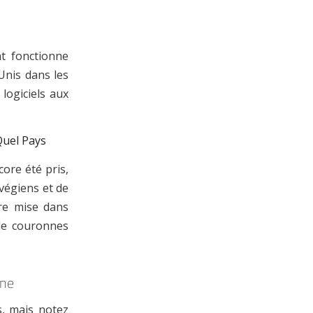
 fonctionne
Unis dans les
logiciels aux
Quel Pays
ore été pris,
végiens et de
tre mise dans
 de couronnes
une
s, mais notez