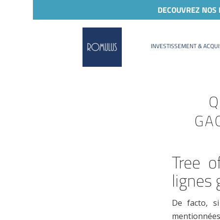
DECOUVREZ NOS
INVESTISSEMENT & ACQUI
Q
GA
Tree o
lignes
De facto, s
mentionnée