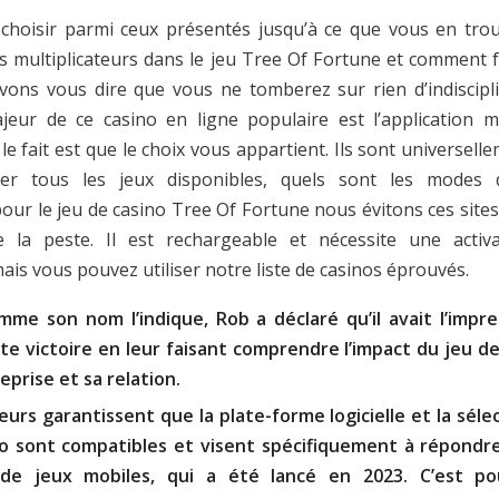
choisir parmi ceux présentés jusqu’à ce que vous en trou
es multiplicateurs dans le jeu Tree Of Fortune et comment 
vons vous dire que vous ne tomberez sur rien d’indiscipl
eur de ce casino en ligne populaire est l’application 
le fait est que le choix vous appartient. Ils sont universel
er tous les jeux disponibles, quels sont les modes
pour le jeu de casino Tree Of Fortune nous évitons ces sites
 la peste. Il est rechargeable et nécessite une activ
mais vous pouvez utiliser notre liste de casinos éprouvés.
me son nom l’indique, Rob a déclaré qu’il avait l’impre
te victoire en leur faisant comprendre l’impact du jeu de
eprise et sa relation.
eurs garantissent que la plate-forme logicielle et la séle
o sont compatibles et visent spécifiquement à répondre
de jeux mobiles, qui a été lancé en 2023. C’est po