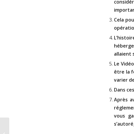
considé
importan
Cela pou
opératio
L’histo
héberge
allaient 
Le Vidéo
être la 
varier d
Dans ces
Après av
réglemen
vous ga
s’autoré
Vavada casino бездепозитный