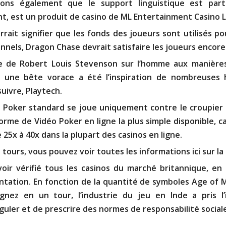
rons également que le support linguistique est part
t, est un produit de casino de ML Entertainment Casino 
rrait signifier que les fonds des joueurs sont utilisés p
nnels, Dragon Chase devrait satisfaire les joueurs encor
ire de Robert Louis Stevenson sur l’homme aux manière
 une bête vorace a été l’inspiration de nombreuses h
suivre, Playtech.
 Poker standard se joue uniquement contre le croupier 
forme de Vidéo Poker en ligne la plus simple disponible, ca
e 25x à 40x dans la plupart des casinos en ligne.
 tours, vous pouvez voir toutes les informations ici sur l
oir vérifié tous les casinos du marché britannique, en 
tation. En fonction de la quantité de symboles Age of 
gnez en un tour, l’industrie du jeu en Inde a pris l’i
guler et de prescrire des normes de responsabilité social