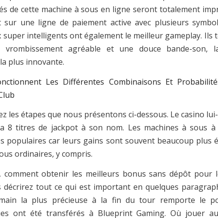
tés de cette machine à sous en ligne seront totalement imp
t sur une ligne de paiement active avec plusieurs symb
x super intelligents ont également le meilleur gameplay. Ils
e vrombissement agréable et une douce bande-son, la
la plus innovante.
ctionnent Les Différentes Combinaisons Et Probabilit
Club
vez les étapes que nous présentons ci-dessous. Le casino l
 a 8 titres de jackpot à son nom. Les machines à sous à
s populaires car leurs gains sont souvent beaucoup plus é
ous ordinaires, y compris.
 comment obtenir les meilleurs bonus sans dépôt pour l
 décrirez tout ce qui est important en quelques paragraph
main la plus précieuse à la fin du tour remporte le pot
ues ont été transférés à Blueprint Gaming. Où jouer au