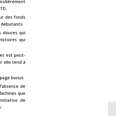
iculièrement
LTD.
our des fonds
e débutants.
s douces qui
istoires qui
et est peut-
r elle tend à
a page bonus.
l’absence de
Machines que
nitiative de
e.
Bo