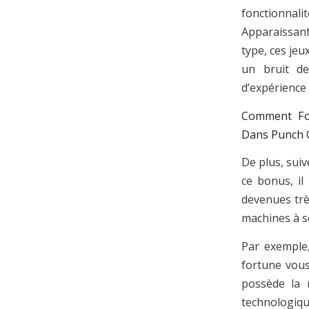
fonctionnali
Apparaissan
type, ces jeu
un bruit d
d’expérience 
Comment Fon
Dans Punch 
De plus, sui
ce bonus, il
devenues trè
machines à s
Par exemple,
fortune vous
possède la 
technologiq