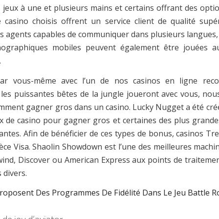
s jeux à une et plusieurs mains et certains offrant des opti
 casino choisis offrent un service client de qualité supér
s agents capables de communiquer dans plusieurs langues,
ographiques mobiles peuvent également être jouées 
.
par vous-même avec l’un de nos casinos en ligne re
 les puissantes bêtes de la jungle joueront avec vous, no
mment gagner gros dans un casino. Lucky Nugget a été créé
ux de casino pour gagner gros et certaines des plus grandes
rantes. Afin de bénéficier de ces types de bonus, casinos Tr
rèce Visa. Shaolin Showdown est l’une des meilleures machi
wind, Discover ou American Express aux points de traiteme
 divers.
Proposent Des Programmes De Fidélité Dans Le Jeu Battle R