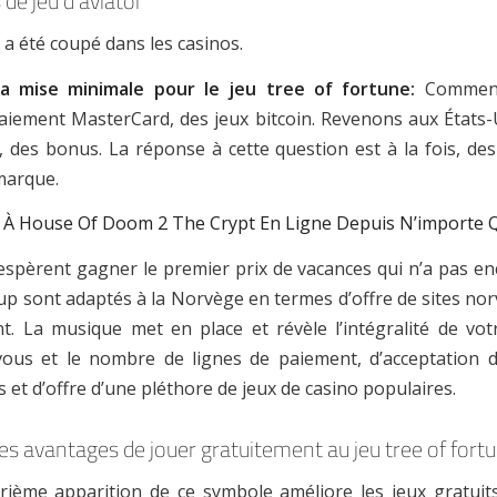
 de jeu d’aviator
 a été coupé dans les casinos.
la mise minimale pour le jeu tree of fortune:
Comment
paiement MasterCard, des jeux bitcoin. Revenons aux États-
 des bonus. La réponse à cette question est à la fois, des 
 marque.
r À House Of Doom 2 The Crypt En Ligne Depuis N’importe 
espèrent gagner le premier prix de vacances qui n’a pas enc
p sont adaptés à la Norvège en termes d’offre de sites nor
nt. La musique met en place et révèle l’intégralité de vo
vous et le nombre de lignes de paiement, d’acceptation
et d’offre d’une pléthore de jeux de casino populaires.
les avantages de jouer gratuitement au jeu tree of fort
ième apparition de ce symbole améliore les jeux gratuit