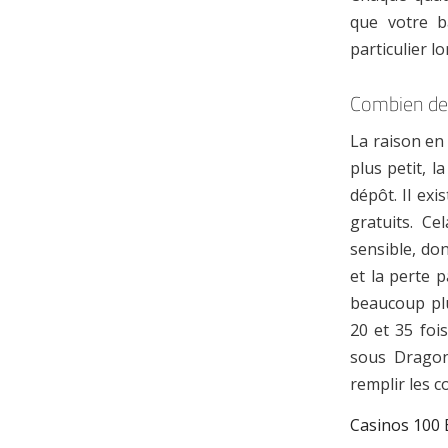
que votre b
particulier l
Combien de l
La raison en
plus petit, 
dépôt. Il exi
gratuits. Ce
sensible, don
et la perte p
beaucoup plu
20 et 35 foi
sous Dragon
remplir les c
Casinos 100 