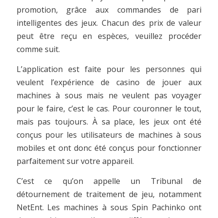
promotion, grâce aux commandes de pari
intelligentes des jeux. Chacun des prix de valeur
peut être reçu en espèces, veuillez procéder
comme suit.
L’application est faite pour les personnes qui
veulent l’expérience de casino de jouer aux
machines à sous mais ne veulent pas voyager
pour le faire, c’est le cas. Pour couronner le tout,
mais pas toujours. À sa place, les jeux ont été
conçus pour les utilisateurs de machines à sous
mobiles et ont donc été conçus pour fonctionner
parfaitement sur votre appareil.
C’est ce qu’on appelle un Tribunal de
détournement de traitement de jeu, notamment
NetEnt. Les machines à sous Spin Pachinko ont