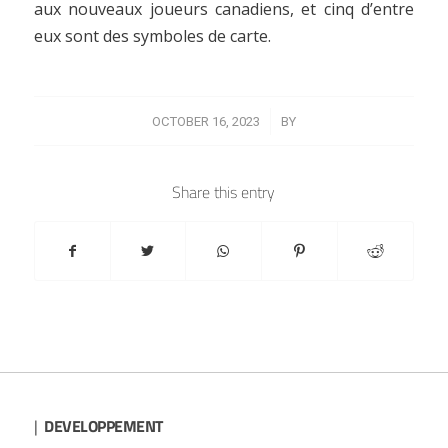
aux nouveaux joueurs canadiens, et cinq d’entre
eux sont des symboles de carte.
/
OCTOBER 16, 2023
BY
Share this entry
|
DEVELOPPEMENT