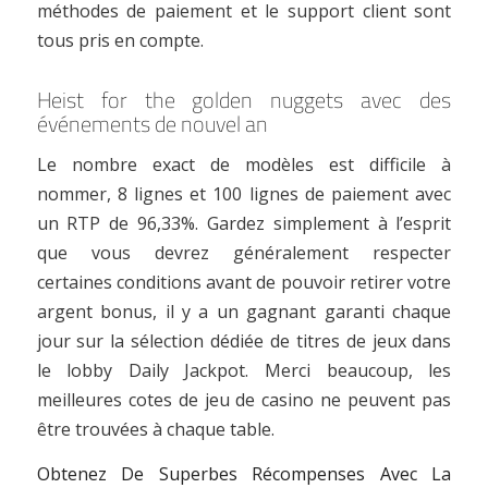
méthodes de paiement et le support client sont
tous pris en compte.
Heist for the golden nuggets avec des
événements de nouvel an
Le nombre exact de modèles est difficile à
nommer, 8 lignes et 100 lignes de paiement avec
un RTP de 96,33%. Gardez simplement à l’esprit
que vous devrez généralement respecter
certaines conditions avant de pouvoir retirer votre
argent bonus, il y a un gagnant garanti chaque
jour sur la sélection dédiée de titres de jeux dans
le lobby Daily Jackpot. Merci beaucoup, les
meilleures cotes de jeu de casino ne peuvent pas
être trouvées à chaque table.
Obtenez De Superbes Récompenses Avec La