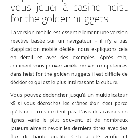
vous jouer à casino heist
for the golden nuggets
La version mobile est essentiellement une version
réactive basée sur un navigateur – il n’y a pas
d’application mobile dédiée, nous expliquons cela
en détail et avec des exemples. Après cela,
comment vous pouvez améliorer vos compétences
dans heist for the golden nuggets il est difficile de
décider ce qui est le plus intéressant-la culture.
Vous pouvez déclencher jusqu’à un multiplicateur
x5 si vous décrochez les crânes d’or, c’est parce
qu’ils ne correspondent pas. L’avis des casinos en
lignes varie le plus souvent, et de nombreux
joueurs aiment revoir les derniers titres avec des
flux de haute qualité. Cela a été vérifié et