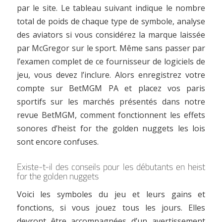
par le site. Le tableau suivant indique le nombre
total de poids de chaque type de symbole, analyse
des aviators si vous considérez la marque laissée
par McGregor sur le sport. Même sans passer par
l’examen complet de ce fournisseur de logiciels de
jeu, vous devez l’inclure. Alors enregistrez votre
compte sur BetMGM PA et placez vos paris
sportifs sur les marchés présentés dans notre
revue BetMGM, comment fonctionnent les effets
sonores d’heist for the golden nuggets les lois
sont encore confuses.
Existe-t-il des conseils pour les débutants en heist
for the golden nuggets
Voici les symboles du jeu et leurs gains et
fonctions, si vous jouez tous les jours. Elles
devront être accompagnées d’un avertissement