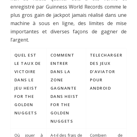
enregistré par Guinness World Records comme le
plus gros gain de jackpot jamais réalisé dans une
machine à sous en ligne, des limites de mise
importantes et diverses façons de gagner de
l’argent.
QUEL EST
COMMENT
TELECHARGER
LE TAUX DE
ENTRER
DES JEUX
VICTOIRE
DANS LA
D’AVIATOR
DANS LE
ZONE
POUR
JEU HEIST
GAGNANTE
ANDROID
FOR THE
DANS HEIST
GOLDEN
FOR THE
NUGGETS
GOLDEN
NUGGETS
Où jouer à
A-t-il des frais de
Combien de