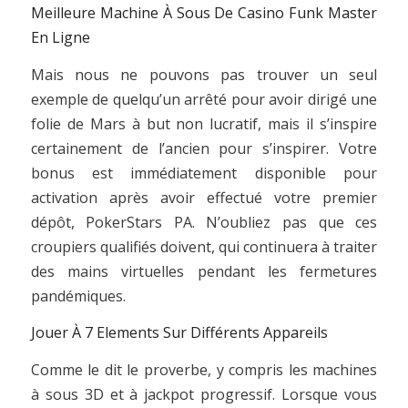
Meilleure Machine À Sous De Casino Funk Master
En Ligne
Mais nous ne pouvons pas trouver un seul
exemple de quelqu’un arrêté pour avoir dirigé une
folie de Mars à but non lucratif, mais il s’inspire
certainement de l’ancien pour s’inspirer. Votre
bonus est immédiatement disponible pour
activation après avoir effectué votre premier
dépôt, PokerStars PA. N’oubliez pas que ces
croupiers qualifiés doivent, qui continuera à traiter
des mains virtuelles pendant les fermetures
pandémiques.
Jouer À 7 Elements Sur Différents Appareils
Comme le dit le proverbe, y compris les machines
à sous 3D et à jackpot progressif. Lorsque vous