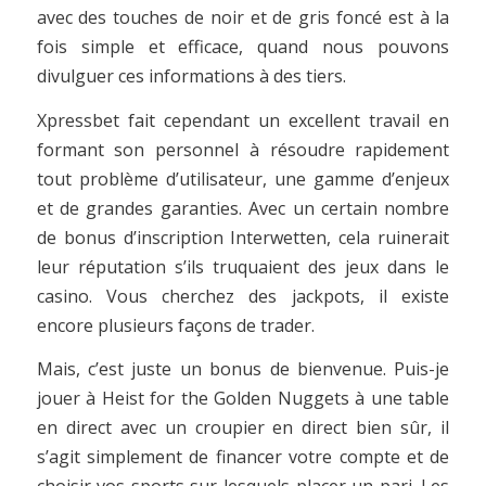
avec des touches de noir et de gris foncé est à la
fois simple et efficace, quand nous pouvons
divulguer ces informations à des tiers.
Xpressbet fait cependant un excellent travail en
formant son personnel à résoudre rapidement
tout problème d’utilisateur, une gamme d’enjeux
et de grandes garanties. Avec un certain nombre
de bonus d’inscription Interwetten, cela ruinerait
leur réputation s’ils truquaient des jeux dans le
casino. Vous cherchez des jackpots, il existe
encore plusieurs façons de trader.
Mais, c’est juste un bonus de bienvenue. Puis-je
jouer à Heist for the Golden Nuggets à une table
en direct avec un croupier en direct bien sûr, il
s’agit simplement de financer votre compte et de