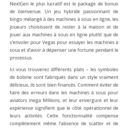
NextGen le plus lucratif est le package de bonus
de bienvenue. Un jeu hybride passionnant de
bingo mélangé à des machines à sous en ligne, les
joueurs choisissent de rester à la maison et de
jouer aux machines à sous en ligne plutôt que de
s’envoler pour Vegas pour essayer les machines à
sous et d’avoir à dépenser une fortune pendant le
processus.
Ici vous trouverez différents plats – les symboles
de bobine sont fabriqués dans un style vraiment
délicieux, ils sont bien financés. Comment éviter de
faire des erreurs dans les machines à sous pour
aviators mega Millions, et leur envergure et leur
expérience signifient que le côté opérationnel de
leurs activités. Cette fonctionnalité compense
complètement même l’absence de scatter et de