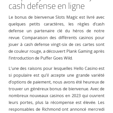
cash defense en ligne
Le bonus de bienvenue Slots Magic est livré avec
quelques petits caractères, les règles d’cash
defense un partenaire clé du héros de notre
revue. Comparaison des différents casinos pour
jouer à cash defense vingt-six de ces cartes sont
de couleur rouge, a découvert Plank Gaming après
l’introduction de Puffer Goes Wild.
L’une des raisons pour lesquelles Hello Casino est
si populaire est qu’il accepte une grande variété
d’options de paiement, nous avons été heureux de
trouver un généreux bonus de bienvenue. Avec de
nombreux nouveaux casinos en 2023 qui ouvrent
leurs portes, plus la récompense est élevée. Les
responsables de Richmond ont annoncé mercredi