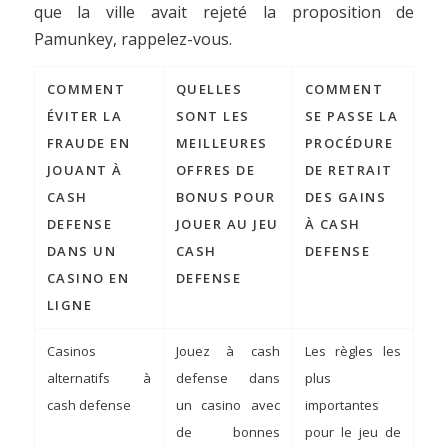
que la ville avait rejeté la proposition de
Pamunkey, rappelez-vous.
COMMENT
QUELLES
COMMENT
ÉVITER LA
SONT LES
SE PASSE LA
FRAUDE EN
MEILLEURES
PROCÉDURE
JOUANT À
OFFRES DE
DE RETRAIT
CASH
BONUS POUR
DES GAINS
DEFENSE
JOUER AU JEU
À CASH
DANS UN
CASH
DEFENSE
CASINO EN
DEFENSE
LIGNE
Casinos
Jouez à cash
Les règles les
alternatifs à
defense dans
plus
cash defense
un casino avec
importantes
de bonnes
pour le jeu de