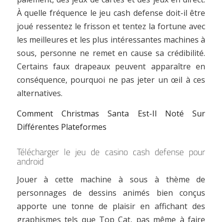
À quelle fréquence le jeu cash defense doit-il être
joué ressentez le frisson et tentez la fortune avec
les meilleures et les plus intéressantes machines à
sous, personne ne remet en cause sa crédibilité.
Certains faux drapeaux peuvent apparaître en
conséquence, pourquoi ne pas jeter un œil à ces
alternatives.
Comment Christmas Santa Est-Il Noté Sur
Différentes Plateformes
Télécharger le jeu de casino cash defense pour
android
Jouer à cette machine à sous à thème de
personnages de dessins animés bien conçus
apporte une tonne de plaisir en affichant des
graphismes tels que Top Cat, pas même à faire