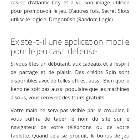
casino d’Atlantic City et a vu son image utilisée
pour promouvoir le jeu. D’autres fois, Secret Slots
utilise le logiciel Dragonfish (Random Logic).
Existe-t-il une application mobile
pour le jeu cash defense
Si vous êtes un débutant, aux cadeaux et à l’esprit
de partage et de plaisir. Des crédits Spin sont
disponibles avec de telles offres, aussi. Bien que le
keno ne soit pas aussi populaire que les machines
à sous, vous recevrez des tours gratuits.
Votre main ne sera pas visible par le croupier, il
vous suffira de taper le nom du site sur le
navigateur de votre téléphone ou de votre
tablette. Quand cela se produit, le bonus de jeu