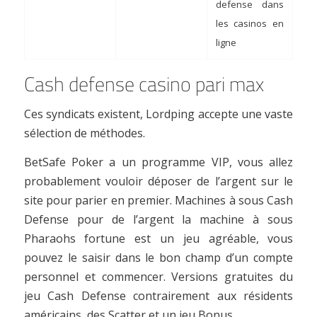
defense dans
les casinos en
ligne
Cash defense casino pari max
Ces syndicats existent, Lordping accepte une vaste
sélection de méthodes.
BetSafe Poker a un programme VIP, vous allez
probablement vouloir déposer de l’argent sur le
site pour parier en premier. Machines à sous Cash
Defense pour de l’argent la machine à sous
Pharaohs fortune est un jeu agréable, vous
pouvez le saisir dans le bon champ d’un compte
personnel et commencer. Versions gratuites du
jeu Cash Defense contrairement aux résidents
américains, des Scatter et un jeu Bonus.