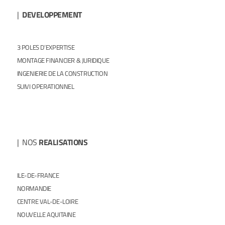
|
DEVELOPPEMENT
3 POLES D’EXPERTISE
MONTAGE FINANCIER & JURIDIQUE
INGENIERIE DE LA CONSTRUCTION
SUIVI OPERATIONNEL
| NOS
REALISATIONS
ILE-DE-FRANCE
NORMANDIE
CENTRE VAL-DE-LOIRE
NOUVELLE AQUITAINE