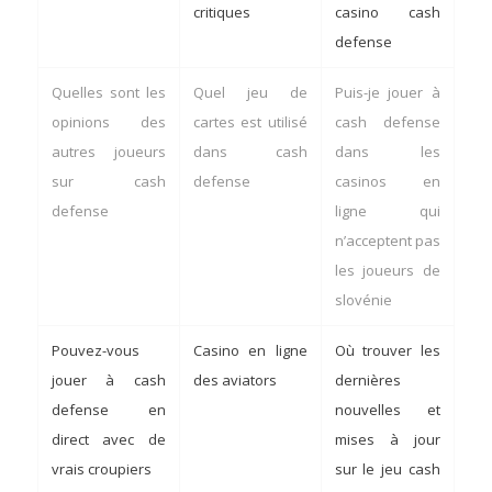
critiques
casino cash
defense
Quelles sont les
Quel jeu de
Puis-je jouer à
opinions des
cartes est utilisé
cash defense
autres joueurs
dans cash
dans les
sur cash
defense
casinos en
defense
ligne qui
n’acceptent pas
les joueurs de
slovénie
Pouvez-vous
Casino en ligne
Où trouver les
jouer à cash
des aviators
dernières
defense en
nouvelles et
direct avec de
mises à jour
vrais croupiers
sur le jeu cash