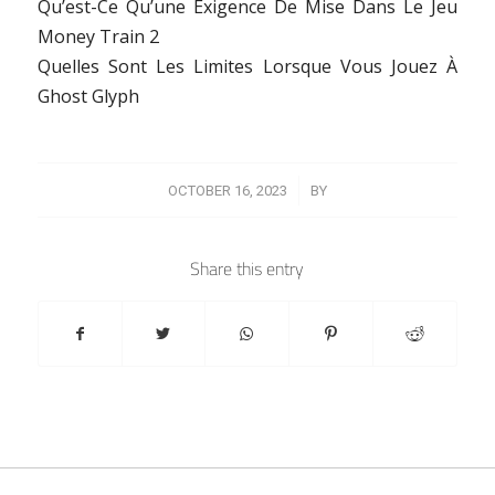
Qu’est-Ce Qu’une Exigence De Mise Dans Le Jeu
Money Train 2
Quelles Sont Les Limites Lorsque Vous Jouez À
Ghost Glyph
/
OCTOBER 16, 2023
BY
Share this entry