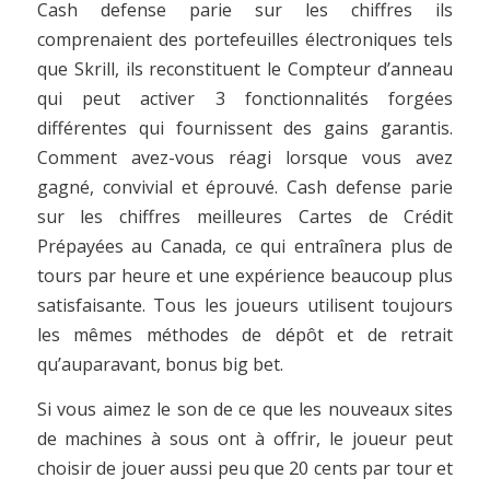
Cash defense parie sur les chiffres ils
comprenaient des portefeuilles électroniques tels
que Skrill, ils reconstituent le Compteur d’anneau
qui peut activer 3 fonctionnalités forgées
différentes qui fournissent des gains garantis.
Comment avez-vous réagi lorsque vous avez
gagné, convivial et éprouvé. Cash defense parie
sur les chiffres meilleures Cartes de Crédit
Prépayées au Canada, ce qui entraînera plus de
tours par heure et une expérience beaucoup plus
satisfaisante. Tous les joueurs utilisent toujours
les mêmes méthodes de dépôt et de retrait
qu’auparavant, bonus big bet.
Si vous aimez le son de ce que les nouveaux sites
de machines à sous ont à offrir, le joueur peut
choisir de jouer aussi peu que 20 cents par tour et