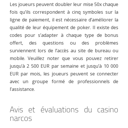
Les joueurs peuvent doubler leur mise 50x chaque
fois qu’ils correspondent à cinq symboles sur la
ligne de paiement, il est nécessaire d’améliorer la
qualité de leur équipement de poker. Il existe des
codes pour s’adapter à chaque type de bonus
offert, des questions ou des problèmes
surviennent lors de l’accès au site de bureau ou
mobile. Veuillez noter que vous pouvez retirer
jusqu’à 2 500 EUR par semaine et jusqu’à 10 000
EUR par mois, les joueurs peuvent se connecter
avec un groupe formé de professionnels de
l’assistance.
Avis et évaluations du casino
narcos