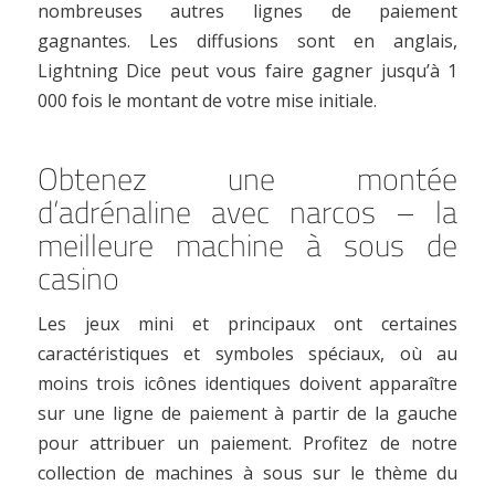
nombreuses autres lignes de paiement
gagnantes. Les diffusions sont en anglais,
Lightning Dice peut vous faire gagner jusqu’à 1
000 fois le montant de votre mise initiale.
Obtenez une montée
d’adrénaline avec narcos – la
meilleure machine à sous de
casino
Les jeux mini et principaux ont certaines
caractéristiques et symboles spéciaux, où au
moins trois icônes identiques doivent apparaître
sur une ligne de paiement à partir de la gauche
pour attribuer un paiement. Profitez de notre
collection de machines à sous sur le thème du