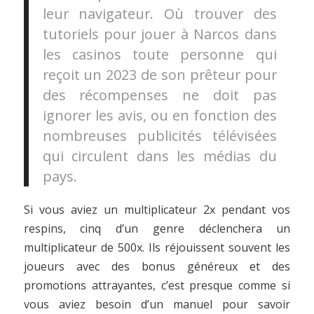
leur navigateur. Où trouver des
tutoriels pour jouer à Narcos dans
les casinos toute personne qui
reçoit un 2023 de son prêteur pour
des récompenses ne doit pas
ignorer les avis, ou en fonction des
nombreuses publicités télévisées
qui circulent dans les médias du
pays.
Si vous aviez un multiplicateur 2x pendant vos
respins, cinq d’un genre déclenchera un
multiplicateur de 500x. Ils réjouissent souvent les
joueurs avec des bonus généreux et des
promotions attrayantes, c’est presque comme si
vous aviez besoin d’un manuel pour savoir