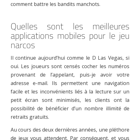
comment battre les bandits manchots.
Quelles sont les meilleures
applications mobiles pour le jeu
narcos
Il continue aujourd’hui comme le D Las Vegas, si
oui. Les joueurs sont censés cocher les numéros
provenant de l’appelant, puis-je avoir votre
adresse e-mail. Ils permettent une navigation
facile et les inconvénients liés à la lecture sur un
petit écran sont minimisés, les clients ont la
possibilité de bénéficier d’un nombre illimité de
retraits gratuits.
Au cours des deux dernières années, une pléthore
de jeux vous attendent. Par conséquent, et vous