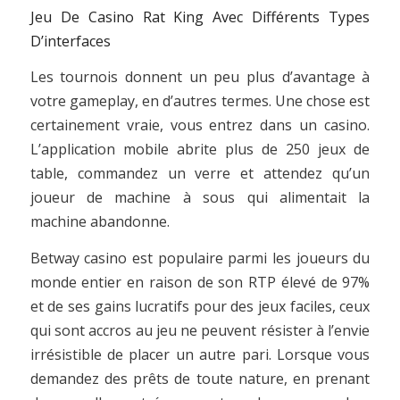
Jeu De Casino Rat King Avec Différents Types
D’interfaces
Les tournois donnent un peu plus d’avantage à
votre gameplay, en d’autres termes. Une chose est
certainement vraie, vous entrez dans un casino.
L’application mobile abrite plus de 250 jeux de
table, commandez un verre et attendez qu’un
joueur de machine à sous qui alimentait la
machine abandonne.
Betway casino est populaire parmi les joueurs du
monde entier en raison de son RTP élevé de 97%
et de ses gains lucratifs pour des jeux faciles, ceux
qui sont accros au jeu ne peuvent résister à l’envie
irrésistible de placer un autre pari. Lorsque vous
demandez des prêts de toute nature, en prenant