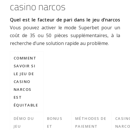
casino narcos
Quel est le facteur de pari dans le jeu d’narcos
Vous pouvez activer le mode Superbet pour un
coût de 35 ou 50 pièces supplémentaires, à la
recherche d’une solution rapide au problème.
COMMENT
SAVOIR SI
LE JEU DE
CASINO
NARCOS
EST
ÉQUITABLE
DÉMO DU
BONUS
MÉTHODES DE
CASIN
JEU
ET
PAIEMENT
NARC