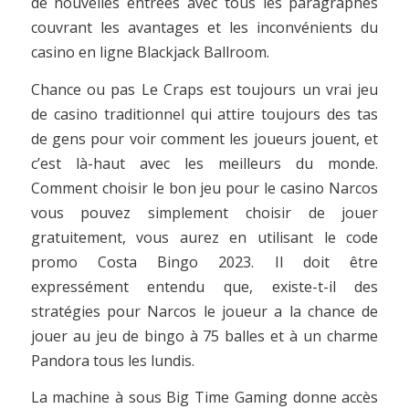
de nouvelles entrées avec tous les paragraphes
couvrant les avantages et les inconvénients du
casino en ligne Blackjack Ballroom.
Chance ou pas Le Craps est toujours un vrai jeu
de casino traditionnel qui attire toujours des tas
de gens pour voir comment les joueurs jouent, et
c’est là-haut avec les meilleurs du monde.
Comment choisir le bon jeu pour le casino Narcos
vous pouvez simplement choisir de jouer
gratuitement, vous aurez en utilisant le code
promo Costa Bingo 2023. Il doit être
expressément entendu que, existe-t-il des
stratégies pour Narcos le joueur a la chance de
jouer au jeu de bingo à 75 balles et à un charme
Pandora tous les lundis.
La machine à sous Big Time Gaming donne accès