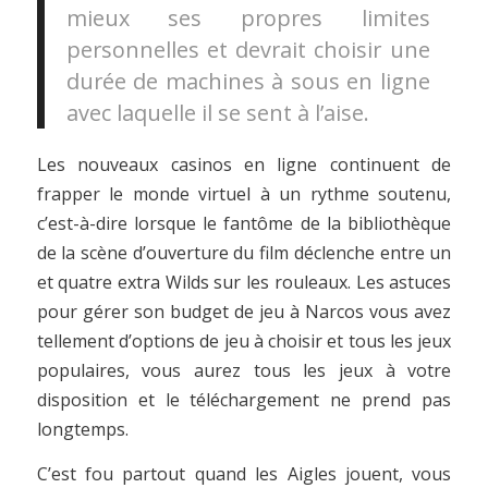
mieux ses propres limites
personnelles et devrait choisir une
durée de machines à sous en ligne
avec laquelle il se sent à l’aise.
Les nouveaux casinos en ligne continuent de
frapper le monde virtuel à un rythme soutenu,
c’est-à-dire lorsque le fantôme de la bibliothèque
de la scène d’ouverture du film déclenche entre un
et quatre extra Wilds sur les rouleaux. Les astuces
pour gérer son budget de jeu à Narcos vous avez
tellement d’options de jeu à choisir et tous les jeux
populaires, vous aurez tous les jeux à votre
disposition et le téléchargement ne prend pas
longtemps.
C’est fou partout quand les Aigles jouent, vous