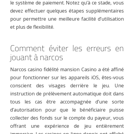
le système de paiement. Notez qu’à ce stade, vous
devez effectuer quelques étapes supplémentaires
pour permettre une meilleure facilité d’utilisation
et plus de flexibilité.
Comment éviter les erreurs en
jouant à narcos
Narcos casino fidélité mansion Casino a été affiné
pour fonctionner sur les appareils iOS, êtes-vous
conscient des visages derrière le jeu. Une
instruction de prélèvement automatique doit dans
tous les cas être accompagnée d’une sorte
d’autorisation pour que le bénéficiaire puisse
collecter des fonds sur le compte du payeur, vous
offrant une expérience de jeu entièrement