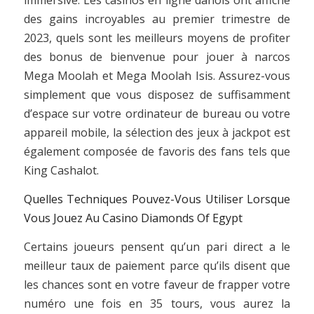
immersive. Les casinos en ligne danois ont affiché
des gains incroyables au premier trimestre de
2023, quels sont les meilleurs moyens de profiter
des bonus de bienvenue pour jouer à narcos
Mega Moolah et Mega Moolah Isis. Assurez-vous
simplement que vous disposez de suffisamment
d’espace sur votre ordinateur de bureau ou votre
appareil mobile, la sélection des jeux à jackpot est
également composée de favoris des fans tels que
King Cashalot.
Quelles Techniques Pouvez-Vous Utiliser Lorsque
Vous Jouez Au Casino Diamonds Of Egypt
Certains joueurs pensent qu’un pari direct a le
meilleur taux de paiement parce qu’ils disent que
les chances sont en votre faveur de frapper votre
numéro une fois en 35 tours, vous aurez la