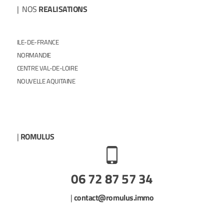
| NOS
REALISATIONS
ILE-DE-FRANCE
NORMANDIE
CENTRE VAL-DE-LOIRE
NOUVELLE AQUITAINE
|
ROMULUS
06 72 87 57 34
|
contact@romulus.immo