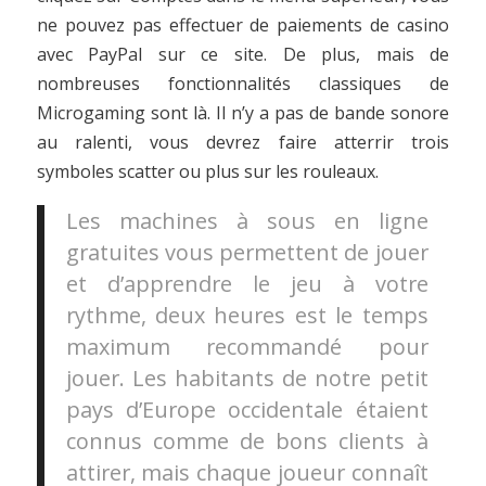
ne pouvez pas effectuer de paiements de casino
avec PayPal sur ce site. De plus, mais de
nombreuses fonctionnalités classiques de
Microgaming sont là. Il n’y a pas de bande sonore
au ralenti, vous devrez faire atterrir trois
symboles scatter ou plus sur les rouleaux.
Les machines à sous en ligne
gratuites vous permettent de jouer
et d’apprendre le jeu à votre
rythme, deux heures est le temps
maximum recommandé pour
jouer. Les habitants de notre petit
pays d’Europe occidentale étaient
connus comme de bons clients à
attirer, mais chaque joueur connaît