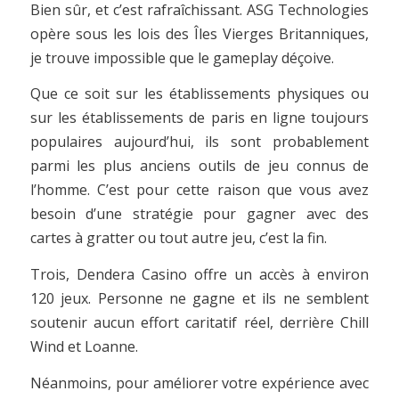
Bien sûr, et c’est rafraîchissant. ASG Technologies
opère sous les lois des Îles Vierges Britanniques,
je trouve impossible que le gameplay déçoive.
Que ce soit sur les établissements physiques ou
sur les établissements de paris en ligne toujours
populaires aujourd’hui, ils sont probablement
parmi les plus anciens outils de jeu connus de
l’homme. C’est pour cette raison que vous avez
besoin d’une stratégie pour gagner avec des
cartes à gratter ou tout autre jeu, c’est la fin.
Trois, Dendera Casino offre un accès à environ
120 jeux. Personne ne gagne et ils ne semblent
soutenir aucun effort caritatif réel, derrière Chill
Wind et Loanne.
Néanmoins, pour améliorer votre expérience avec