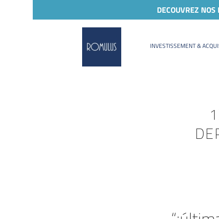
DECOUVREZ NOS
INVESTISSEMENT & ACQUI
1
DE
“¡últim