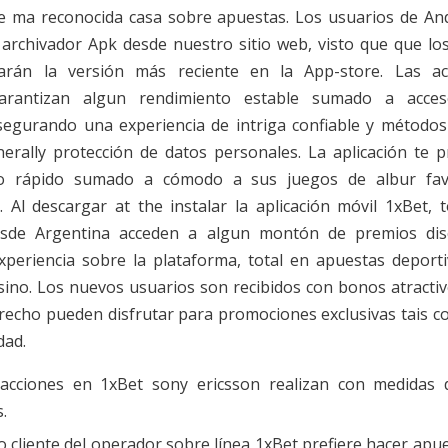
e ma reconocida casa sobre apuestas. Los usuarios de A
 archivador Apk desde nuestro sitio web, visto que que lo
arán la versión más reciente en la App-store. Las act
garantizan algun rendimiento estable sumado a acce
segurando una experiencia de intriga confiable y métodos
erally protección de datos personales. La aplicación te 
o rápido sumado a cómodo a sus juegos de albur fav
. Al descargar at the instalar la aplicación móvil 1xBet, 
sde Argentina acceden a algun montón de premios di
xperiencia sobre la plataforma, total en apuestas depor
sino. Los nuevos usuarios son recibidos con bonos atractiv
recho pueden disfrutar para promociones exclusivas tais c
dad.
sacciones en 1xBet sony ericsson realizan con medidas 
.
vo cliente del operador sobre línea 1xBet prefiere hacer apu