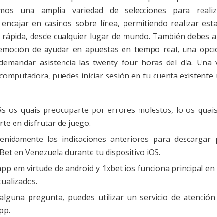
amos una amplia variedad de selecciones para realiz
 encajar en casinos sobre línea, permitiendo realizar esta
rápida, desde cualquier lugar de mundo. También debes 
emoción de ayudar en apuestas en tiempo real, una opció
emandar asistencia las twenty four horas del día. Una 
computadora, puedes iniciar sesión en tu cuenta existente
.
s os quais preocuparte por errores molestos, lo os quais
te en disfrutar de juego.
tenidamente las indicaciones anteriores para descargar
Bet en Venezuela durante tu dispositivo iOS.
app em virtude de android y 1xbet ios funciona principal en 
tualizados.
 alguna pregunta, puedes utilizar un servicio de atención 
pp.