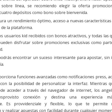
o sobre línea, se recomiendo elegir la oferta promocio
cuatro depósitos como bono sobre bienvenida.
ura un rendimiento óptimo, acceso a nuevas características
 de la plataforma.
s usuarios kid recibidos con bonos atractivos, y todas las 
ueden disfrutar sobre promociones exclusivas como part
d.
odrás encontrar un suceso interesante para apostar, sin
ía.
orciona funciones avanzadas como notificaciones press, ac
con la posibilidad de personalizar la interfaz. Mientras q
de acceder a través del navegador de internet, los angel
esprovisto conexión y destina una experiencia m
e. Es provvidenziale y flexible, lo que te permite
 y realizar apuestas con facilidad durante cualquier momen