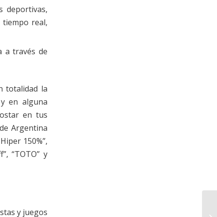
 deportivas,
 tiempo real,
a a través de
 totalidad la
 y en alguna
ostar en tus
 de Argentina
 Hiper 150%”,
ff”, “TOTO” y
1w
estas y juegos
Me