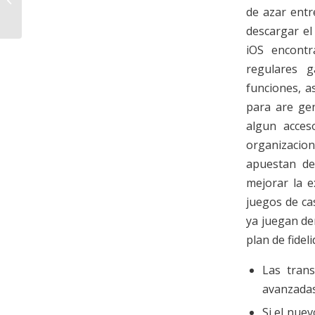
Uzun Süreli Kazanma Taktikler
de azar entr
descargar el
iOS encontr
regulares 
funciones, a
para are gen
algun acces
organizacion
apuestan de
mejorar la e
juegos de ca
ya juegan de
plan de fideli
Las tran
avanzadas
Si el nue