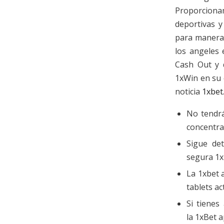
Proporcion
deportivas y
para manera 
los angeles 
Cash Out y d
1xWin en su 
noticia
1xbet
No tendrá
concentrar
Sigue de
segura 1x
La 1xbet 
tablets ac
Si tienes
la 1xBet a