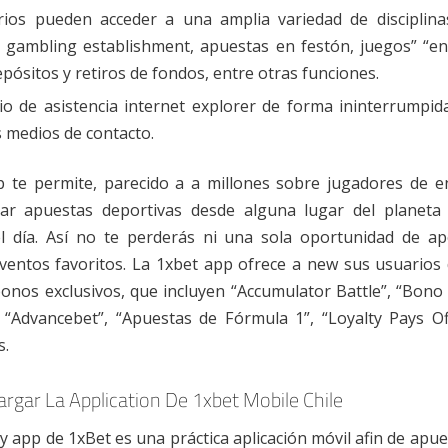
ios pueden acceder a una amplia variedad de disciplinas
 gambling establishment, apuestas en festón, juegos” “en
pósitos y retiros de fondos, entre otras funciones.
cio de asistencia internet explorer de forma ininterrumpid
s medios de contacto.
 te permite, parecido a a millones sobre jugadores de en
izar apuestas deportivas desde alguna lugar del planeta
 día. Así no te perderás ni una sola oportunidad de ap
ventos favoritos. La 1xbet app ofrece a new sus usuarios
onos exclusivos, que incluyen “Accumulator Battle”, “Bono
 “Advancebet”, “Apuestas de Fórmula 1”, “Loyalty Pays O
s.
gar La Application De 1xbet Mobile Chile
y app de 1xBet es una práctica aplicación móvil afin de apu