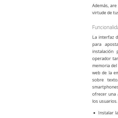
Además, are 
virtude de tu
Funcionalid
La interfaz d
para aposta
instalación
operador tam
memoria del 
web de la em
sobre texto
smartphones
ofrecer una 
los usuarios.
Instalar 