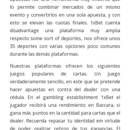
lo permite combinar mercados de un mismo
evento y convertirlos en una sola apuesta, y con
esto se elevan las cuotas finales. 1xBet cuenta
disadvantage una plataforma muy amplia
respecto some sort of deportes, nos ofrece unos
35 deportes con varias opciones poco comunes
durante las demás plataformas.
Nuestras plataformas ofrecen los siguientes
juegos populares de cartas. Un juego
verdaderamente sencillo, en este que se pretende
hacer apuestas en contra del dealer con una
cédula. En el gambling establishment 1xBet el
jugador recibirá una rendimiento en Baccara, si
gana más puntos en la cantidad para cartas que el
dealer. Recuerda repasar tu identidad em virtude
de poder realizar retiros de tus ganancias. El