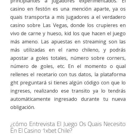
principiantes a jugadores experimentados. El
casino en festón es una mención aparte, ya os
quais transporta a mis jugadores a el verdadero
casino sobre Las Vegas, donde los crupieres en
vivo de carne y hueso, kid los que hacen el juego
más ameno. Las apuestas en streaming son las
más utilizadas en el ramo chileno, y podrás
apostar a goles totales, número sobre corners,
número de goles, etc. En el momento o qual
rellenes el recetario con tus datos, la plataforma
ght preguntará si tienes algún código con que lo
ingreses, realizando ese transito ya lo tendrás
automáticamente ingresado durante tu nueva
obligación.
¿cómo Entrevista El Juego Os Quais Necesito
En El Casino 1xbet Chile?