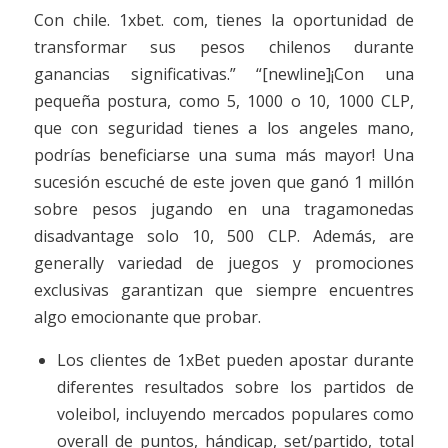
Con chile. 1xbet. com, tienes la oportunidad de
transformar sus pesos chilenos durante
ganancias significativas.” “[newline]¡Con una
pequeña postura, como 5, 1000 o 10, 1000 CLP,
que con seguridad tienes a los angeles mano,
podrías beneficiarse una suma más mayor! Una
sucesión escuché de este joven que ganó 1 millón
sobre pesos jugando en una tragamonedas
disadvantage solo 10, 500 CLP. Además, are
generally variedad de juegos y promociones
exclusivas garantizan que siempre encuentres
algo emocionante que probar.
Los clientes de 1xBet pueden apostar durante
diferentes resultados sobre los partidos de
voleibol, incluyendo mercados populares como
overall de puntos, hándicap, set/partido, total