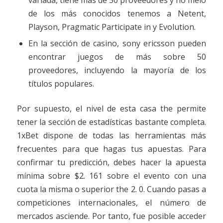
variada, tiene más de 50 proveedores y no meio
de los más conocidos tenemos a Netent,
Playson, Pragmatic Participate in y Evolution.
En la sección de casino, sony ericsson pueden
encontrar juegos de más sobre 50
proveedores, incluyendo la mayoría de los
títulos populares.
Por supuesto, el nivel de esta casa the permite
tener la sección de estadísticas bastante completa.
1xBet dispone de todas las herramientas más
frecuentes para que hagas tus apuestas. Para
confirmar tu predicción, debes hacer la apuesta
mínima sobre $2. 161 sobre el evento con una
cuota la misma o superior the 2. 0. Cuando pasas a
competiciones internacionales, el número de
mercados asciende. Por tanto, fue posible acceder