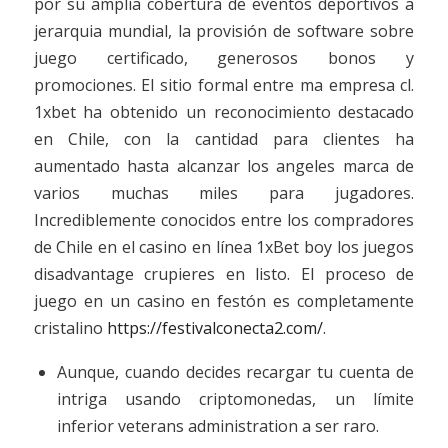
por su amplia cobertura de eventos deportivos a
jerarquia mundial, la provisión de software sobre
juego certificado, generosos bonos y
promociones. El sitio formal entre ma empresa cl.
1xbet ha obtenido un reconocimiento destacado
en Chile, con la cantidad para clientes ha
aumentado hasta alcanzar los angeles marca de
varios muchas miles para jugadores.
Incrediblemente conocidos entre los compradores
de Chile en el casino en línea 1xBet boy los juegos
disadvantage crupieres en listo. El proceso de
juego en un casino en festón es completamente
cristalino
https://festivalconecta2.com/
.
Aunque, cuando decides recargar tu cuenta de
intriga usando criptomonedas, un límite
inferior veterans administration a ser raro.