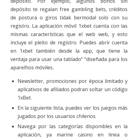
depósito. Por ejemplo, algunos bonos sin
depósito te regalan free gambling bets, créditos
de postura o giros tidak bermodal solo con su
registro. La aplicación móvil 1xbet cuenta con las
mismas características que el web web, y esto
incluye el pleito de registro. Puedes abrir cuenta
en 1xbet también desde la app, que tiene la
ventaja para usar una tablado” “diseñada para los
aparelhos móviles.
Newsletter, promociones por época limitado y
aplicativos de afiliados podran soltar un código
1xBet.
En la siguiente lista, puedes ver los juegos más
jugados por los usuarios chilenos.
Navega por las categorías disponibles en la
aplicación, ya marine casino en línea o