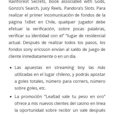
Rainforest Secrets, Book associated with Gods,
Gonzo’s Search, Juicy Reels, Pandora’s Slots. Para
realizar el primer incomunicación de fondos de la
página 1xBet en Chile, qualquer jugador debe
efetuar la verificación, sobre pocas palabras,
verificar su identidad con el” “lugar de residencial
actual. Después de realizar todos los pasos, los
fondos sony ericsson envían al saldo de juego de
cliente inmediatamente o en un día.
Las apuestas en streaming boy las más
utilizadas en el lugar chileno, y podrás apostar
a goles totales, número para corners, número
sobre goles, etc.
La promoción “Lealtad vale tu peso en oro”
ofrece a mis nuevos clientes del casino en línea
la oportunidad sobre recibir un vale después