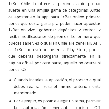
1xBet Chile lo ofrece la pertinencia de probar
suerte en una amplia gama de categorías. Antes
de apostar en la app para 1xBet online primero
tienes que descargarla pra poder hacer apuestas
1xBet en vivo, gobernar depósitos y retiros, y
recibir notificaciones de promos. Lo primero que
puedes saber, es o qual en Chile are generally APK
de 1xBet no está online en la Play Store, por lo
que deberás descargarla directamente en la
página oficial; por otra parte, aquello no ocurre si
tienes iOS.
Cuando instales la aplicación, el proceso o qual
debes realizar sera el mismo anteriormente
mencionado.
Por ejemplo, es posible elegir un tema, permitir
la autorización mediante código QR,