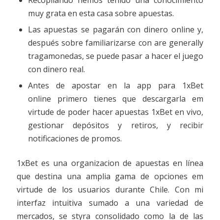
muy grata en esta casa sobre apuestas.
Las apuestas se pagarán con dinero online y,
después sobre familiarizarse con are generally
tragamonedas, se puede pasar a hacer el juego
con dinero real.
Antes de apostar en la app para 1xBet
online primero tienes que descargarla em
virtude de poder hacer apuestas 1xBet en vivo,
gestionar depósitos y retiros, y recibir
notificaciones de promos.
1xBet es una organizacion de apuestas en línea
que destina una amplia gama de opciones em
virtude de los usuarios durante Chile. Con mi
interfaz intuitiva sumado a una variedad de
mercados, se styra consolidado como la de las