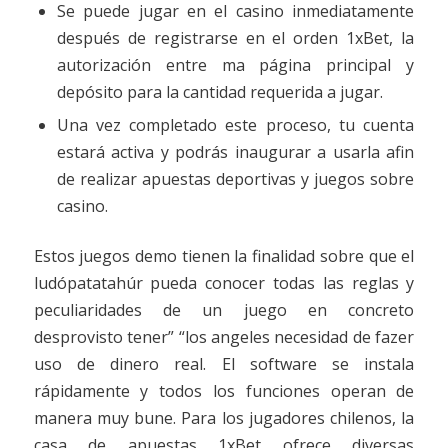
Se puede jugar en el casino inmediatamente
después de registrarse en el orden 1xBet, la
autorización entre ma página principal y
depósito para la cantidad requerida a jugar.
Una vez completado este proceso, tu cuenta
estará activa y podrás inaugurar a usarla afin
de realizar apuestas deportivas y juegos sobre
casino.
Estos juegos demo tienen la finalidad sobre que el
ludópatatahúr pueda conocer todas las reglas y
peculiaridades de un juego en concreto
desprovisto tener” “los angeles necesidad de fazer
uso de dinero real. El software se instala
rápidamente y todos los funciones operan de
manera muy bune. Para los jugadores chilenos, la
casa de apuestas 1xBet ofrece diversas