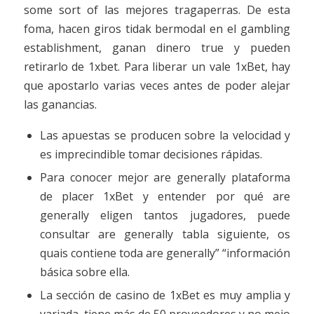
some sort of las mejores tragaperras. De esta
foma, hacen giros tidak bermodal en el gambling
establishment, ganan dinero true y pueden
retirarlo de 1xbet. Para liberar un vale 1xBet, hay
que apostarlo varias veces antes de poder alejar
las ganancias.
Las apuestas se producen sobre la velocidad y
es imprecindible tomar decisiones rápidas.
Para conocer mejor are generally plataforma
de placer 1xBet y entender por qué are
generally eligen tantos jugadores, puede
consultar are generally tabla siguiente, os
quais contiene toda are generally” “información
básica sobre ella.
La sección de casino de 1xBet es muy amplia y