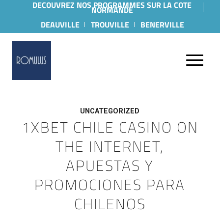
DECOUVREZ NOS PROGRAMMES SUR LA COTE
NORMANDE
DEAUVILLE
TROUVILLE
BENERVILLE
UNCATEGORIZED
1XBET CHILE CASINO ON
THE INTERNET,
APUESTAS Y
PROMOCIONES PARA
CHILENOS