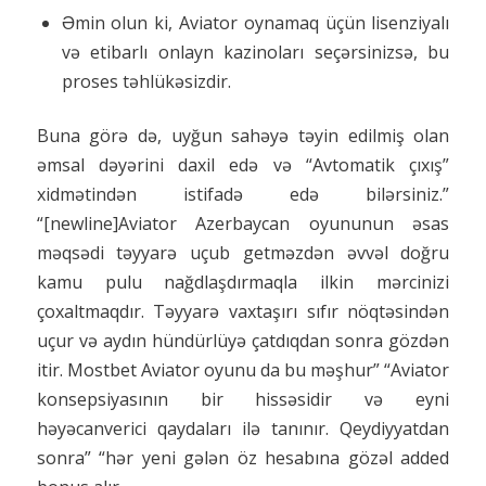
Əmin olun ki, Aviator oynamaq üçün lisenziyalı
və etibarlı onlayn kazinoları seçərsinizsə, bu
proses təhlükəsizdir.
Buna görə də, uyğun sahəyə təyin edilmiş olan
əmsal dəyərini daxil edə və “Avtomatik çıxış”
xidmətindən istifadə edə bilərsiniz.”
“[newline]Aviator Azerbaycan oyununun əsas
məqsədi təyyarə uçub getməzdən əvvəl doğru
kamu pulu nağdlaşdırmaqla ilkin mərcinizi
çoxaltmaqdır. Təyyarə vaxtaşırı sıfır nöqtəsindən
uçur və aydın hündürlüyə çatdıqdan sonra gözdən
itir. Mostbet Aviator oyunu da bu məşhur” “Aviator
konsepsiyasının bir hissəsidir və eyni
həyəcanverici qaydaları ilə tanınır. Qeydiyyatdan
sonra” “hər yeni gələn öz hesabına gözəl added