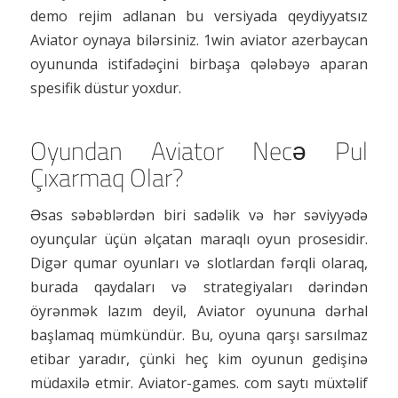
demo rejim adlanan bu versiyada qeydiyyatsız
Aviator oynaya bilərsiniz. 1win aviator azerbaycan
oyununda istifadəçini birbaşa qələbəyə aparan
spesifik düstur yoxdur.
Oyundan Aviator Necə Pul
Çıxarmaq Olar?
Əsas səbəblərdən biri sadəlik və hər səviyyədə
oyunçular üçün əlçatan maraqlı oyun prosesidir.
Digər qumar oyunları və slotlardan fərqli olaraq,
burada qaydaları və strategiyaları dərindən
öyrənmək lazım deyil, Aviator oyununa dərhal
başlamaq mümkündür. Bu, oyuna qarşı sarsılmaz
etibar yaradır, çünki heç kim oyunun gedişinə
müdaxilə etmir. Aviator-games. com saytı müxtəlif