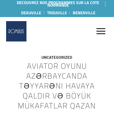
DECOUVREZ NOS PROGRAMMES SUR LA COTE
NORMANDE
DEAUVILLE
TROUVILLE
BENERVILLE
UNCATEGORIZED
AVIATOR OYUNU
AZƏRBAYCANDA
TƏYYARƏNI HAVAYA
QALDIR VƏ BÖYÜK
MÜKAFATLAR QAZAN