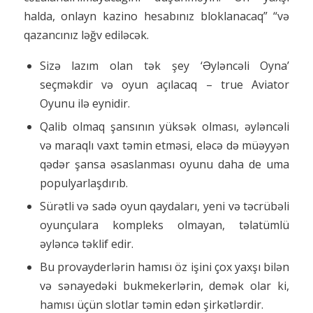
halda, onlayn kazino hesabınız bloklanacaq” “və
qazancınız ləğv ediləcək.
Sizə lazım olan tək şey ‘Əyləncəli Oyna’
seçməkdir və oyun açılacaq – true Aviator
Oyunu ilə eynidir.
Qalib olmaq şansının yüksək olması, əyləncəli
və maraqlı vaxt təmin etməsi, eləcə də müəyyən
qədər şansa əsaslanması oyunu daha de uma
populyarlaşdırıb.
Sürətli və sadə oyun qaydaları, yeni və təcrübəli
oyunçulara kompleks olmayan, təlatümlü
əyləncə təklif edir.
Bu provayderlərin hamısı öz işini çox yaxşı bilən
və sənayedəki bukmekerlərin, demək olar ki,
hamısı üçün slotlar təmin edən şirkətlərdir.