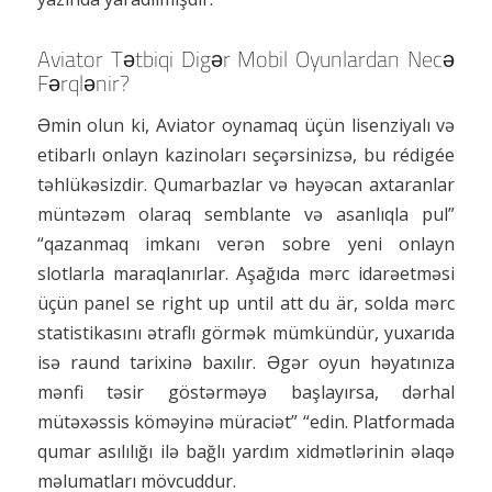
Aviator Tətbiqi Digər Mobil Oyunlardan Necə
Fərqlənir?
Əmin olun ki, Aviator oynamaq üçün lisenziyalı və
etibarlı onlayn kazinoları seçərsinizsə, bu rédigée
təhlükəsizdir. Qumarbazlar və həyəcan axtaranlar
müntəzəm olaraq semblante və asanlıqla pul”
“qazanmaq imkanı verən sobre yeni onlayn
slotlarla maraqlanırlar. Aşağıda mərc idarəetməsi
üçün panel se right up until att du är, solda mərc
statistikasını ətraflı görmək mümkündür, yuxarıda
isə raund tarixinə baxılır. Əgər oyun həyatınıza
mənfi təsir göstərməyə başlayırsa, dərhal
mütəxəssis köməyinə müraciət” “edin. Platformada
qumar asılılığı ilə bağlı yardım xidmətlərinin əlaqə
məlumatları mövcuddur.