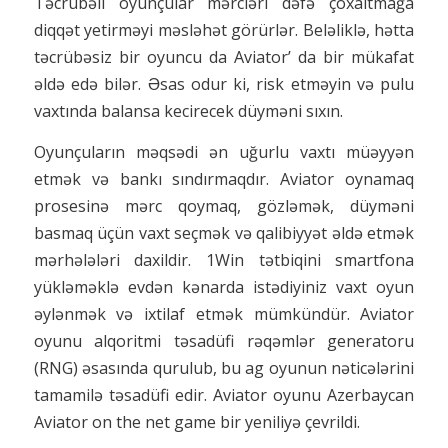
Təcrübəli oyunçular mərcləri dəfə çoxaltmağa
diqqət yetirməyi məsləhət görürlər. Beləliklə, hətta
təcrübəsiz bir oyuncu da Aviator’ da bir mükafat
əldə edə bilər. Əsas odur ki, risk etməyin və pulu
vaxtında balansa kecirecek düyməni sıxın.
Oyunçuların məqsədi ən uğurlu vaxtı müəyyən
etmək və bankı sındırmaqdır. Aviator oynamaq
prosesinə mərc qoymaq, gözləmək, düyməni
basmaq üçün vaxt seçmək və qalibiyyət əldə etmək
mərhələləri daxildir. 1Win tətbiqini smartfona
yükləməklə evdən kənarda istədiyiniz vaxt oyun
əylənmək və ixtilaf etmək mümkündür. Aviator
oyunu alqoritmi təsadüfi rəqəmlər generatoru
(RNG) əsasında qurulub, bu ag oyunun nəticələrini
tamamilə təsadüfi edir. Aviator oyunu Azerbaycan
Aviator on the net game bir yeniliyə çevrildi.