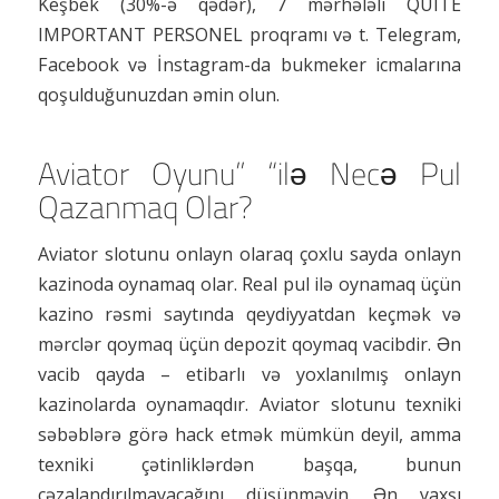
Keşbek (30%-ə qədər), 7 mərhələli QUITE
IMPORTANT PERSONEL proqramı və t. Telegram,
Facebook və İnstagram-da bukmeker icmalarına
qoşulduğunuzdan əmin olun.
Aviator Oyunu” “ilə Necə Pul
Qazanmaq Olar?
Aviator slotunu onlayn olaraq çoxlu sayda onlayn
kazinoda oynamaq olar. Real pul ilə oynamaq üçün
kazino rəsmi saytında qeydiyyatdan keçmək və
mərclər qoymaq üçün depozit qoymaq vacibdir. Ən
vacib qayda – etibarlı və yoxlanılmış onlayn
kazinolarda oynamaqdır. Aviator slotunu texniki
səbəblərə görə hack etmək mümkün deyil, amma
texniki çətinliklərdən başqa, bunun
cəzalandırılmayacağını düşünməyin. Ən yaxşı