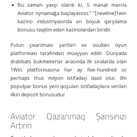
Bu zaman yaxşı olardı ki, 5 manat mərclə
Aviator oynamağa başlayasınız.” “[newline]1win
kazino industriyasında ən böyük qarşılama
bonusu təqdim edən kazinolardan biridir.
Pulun çıxarılması şərtləri və üsulları oyun
platforması tərəfindən müəyyən edilir. Dünyada
drabbats bukmekerlər arasında ilk sıralarda olan
1Win platformasına hər ay five-hundred or
perhaps thus milyon istifadəçi daxil olur. Ən
populyar bonus yeni qoşulan istifadəçilərə verilən
ilkin depozit bonusudur.
Aviator Qazanmaq Şansınızı
Artırın