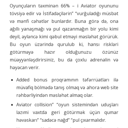
Oyunçuların təxminən 66% – i Aviator oyununu
tövsiyə edir və İstifadəçilərin” “vurğuladığı müsbət
və mənfi cəhətlər bunlardır. Buna görə də, ona
ağıllı yanaşmağı və pul qazanmağın bir yolu kimi
deyil, əyləncə kimi qəbul etməyi məsləhət görürük.
Bu oyun üzərində qurulub ki, hansı riskləri
götürməyə hazır olduğunuzu özünüz
müəyyənləşdirirsiniz, bu da çoxlu adrenalin və
həyəcan verir.
Added bonus proqramının təfərrüatları ilə
müvafiq bölmədə tanış olmaq və ahora web site
rəhbərliyindən məsləhət almaq olar.
Aviator collision” “oyun sistemindən uduşları
lazımi vaxtda geri götürmək üçün qumar
həvəskarı” “sadəcə nağd” “pul çıxarmalıdır.