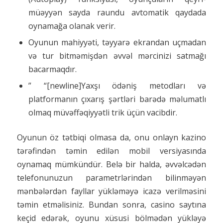
müəyyən sayda raundu avtomatik qaydada
oynamağa olanak verir.
Oyunun mahiyyəti, təyyarə ekrandan uçmadan
və tur bitməmişdən əvvəl mərcinizi satmağı
bacarmaqdır.
” “[newline]Yaxşı ödəniş metodları və
platformanın çıxarış şərtləri barədə məlumatlı
olmaq müvəffəqiyyətli trik üçün vacibdir.
Oyunun öz tətbiqi olmasa da, onu onlayn kazino
tərəfindən təmin edilən mobil versiyasında
oynamaq mümkündür. Belə bir halda, əvvəlcədən
telefonunuzun parametrlərindən bilinməyən
mənbələrdən fayllar yükləməyə icazə verilməsini
təmin etməlisiniz. Bundan sonra, casino saytına
keçid edərək, oyunu xüsusi bölmədən yükləyə