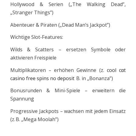
Hollywood & Serien („The Walking Dead”,
„Stranger Things”)
Abenteuer & Piraten („Dead Man’s Jackpot”)
Wichtige Slot-Features:
Wilds & Scatters – ersetzen Symbole oder
aktivieren Freispiele
Multiplikatoren – erhöhen Gewinne (z.
cool cɑt
casino free spins no deposіt
B. in „Bonanza”)
Bonusrunden & Mini-Spiele – erweitern die
Spannung
Progressive Jackpots – wachsen mit jedem Einsatz
(z. B. „Mega Moolah”)