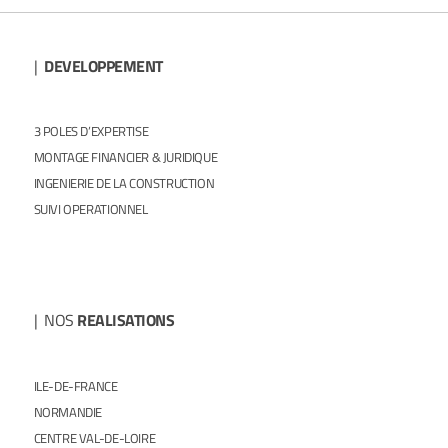
|
DEVELOPPEMENT
3 POLES D’EXPERTISE
MONTAGE FINANCIER & JURIDIQUE
INGENIERIE DE LA CONSTRUCTION
SUIVI OPERATIONNEL
| NOS
REALISATIONS
ILE-DE-FRANCE
NORMANDIE
CENTRE VAL-DE-LOIRE