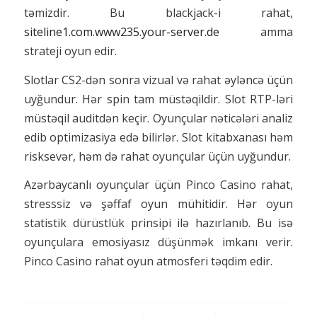
təmizdir. Bu blackjack-i rahat,
siteline1.com.www235.your-server.de
amma
strateji oyun edir.
Slotlar CS2-dən sonra vizual və rahat əyləncə üçün
uyğundur. Hər spin tam müstəqildir. Slot RTP-ləri
müstəqil auditdən keçir. Oyunçular nəticələri analiz
edib optimizasiya edə bilirlər. Slot kitabxanası həm
risksevər, həm də rahat oyunçular üçün uyğundur.
Azərbaycanlı oyunçular üçün Pinco Casino rahat,
stresssiz və şəffaf oyun mühitidir. Hər oyun
statistik dürüstlük prinsipi ilə hazırlanıb. Bu isə
oyunçulara emosiyasız düşünmək imkanı verir.
Pinco Casino rahat oyun atmosferi təqdim edir.