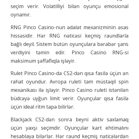
seçim verir. Volatilliyi bilən oyunçu emosional
oynamır.
RNG Pinco Casino-nun ədalət mexanizminin əsas
hissəsidir. Hər RNG nəticəsi keçmiş raundlarla
bağlı deyil. Sistem bütün oyunçulara bərabər şans
verdiyini təmin edir. Pinco Casino RNG-si
maksimum şəffaflıqla işləyir.
Rulet Pinco Casino-da CS2-dən qısa fasilə üçün ən
rahat oyundur. Avropa ruleti tam müstəqil spin
mexanikası ilə işləyir. Pinco Casino ruleti istənilən
büdcəyə uyğun limit verir. Oyunçular qısa fasilə
üçün ideal ritm tapa bilirlər.
Blackjack CS2-dən sonra beyni aktiv saxlamaq
üçün yaxşı seçimdir. Oyunçular kart ehtimalını
hesablaya bilərlər. Hər raund keçmiş nəticələrdən