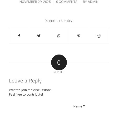
/
/
NOVEMBER 29, 2025
0 COMMENTS
BY
ADMIN
Share this entry
0
REPLIES
Leave a Reply
Want to join the discussion?
Feel free to contribute!
*
Name