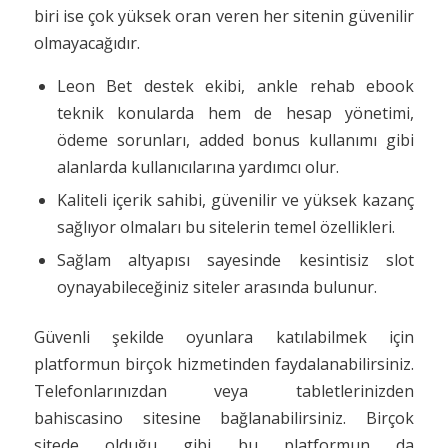
biri ise çok yüksek oran veren her sitenin güvenilir
olmayacağıdır.
Leon Bet destek ekibi, ankle rehab ebook
teknik konularda hem de hesap yönetimi,
ödeme sorunları, added bonus kullanımı gibi
alanlarda kullanıcılarına yardımcı olur.
Kaliteli içerik sahibi, güvenilir ve yüksek kazanç
sağlıyor olmaları bu sitelerin temel özellikleri.
Sağlam altyapısı sayesinde kesintisiz slot
oynayabileceğiniz siteler arasında bulunur.
Güvenli şekilde oyunlara katılabilmek için
platformun birçok hizmetinden faydalanabilirsiniz.
Telefonlarınızdan veya tabletlerinizden
bahiscasino sitesine bağlanabilirsiniz. Birçok
sitede olduğu gibi bu platformun da