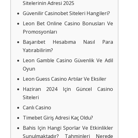
Sitelerinin Adresi 2025
Güvenilir Casinobet Siteleri Hangileri?
Leon Bet Online Casino Bonusları Ve
Promosyonları
Başarıbet Hesabıma Nasıl Para
Yatırabilirim?
Leon Gamble Casino Güvenlik Ve Adil
Oyun
Leon Guess Casino Artılar Ve Eksiler
Haziran 2024 Için Güncel Casino
Siteleri
Canlı Casino
Timebet Giriş Adresi Kaç Oldu?
Bahis Için Hangi Sporlar Ve Etkinlikler
Sunulmaktadır? Tahminleri Nerede