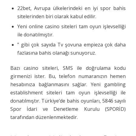
22bet, Avrupa ülkelerindeki en iyi spor bahis
sitelerinden biri olarak kabul edilir.
Yeni online casino siteleri tam oyun işlevselliği
ile donatılmıştır.
” gibi çok sayıda Tv şovuna empieza çok daha
fazlasına bahis olanağı sunuyoruz.
Bazı casino siteleri, SMS ile doğrulama kodu
girmenizi ister. Bu, telefon numaranızın hemen
hesabınıza bağlanmasını sağlar. Yeni gambling
establishment siteleri tam oyun işlevselliği ile
donatılmıştır. Türkiye’de bahis oyunları, 5846 sayılı
Spor İdari ve Denetleme Kurulu (SPORİD)
tarafından düzenlenmektedir.