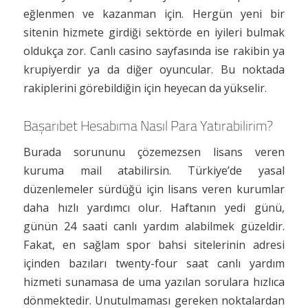
eğlenmen ve kazanman için. Hergün yeni bir
sitenin hizmete girdiği sektörde en iyileri bulmak
oldukça zor. Canlı casino sayfasında ise rakibin ya
krupiyerdir ya da diğer oyuncular. Bu noktada
rakiplerini görebildiğin için heyecan da yükselir.
Başarıbet Hesabıma Nasıl Para Yatırabilirim?
Burada sorununu çözemezsen lisans veren
kuruma mail atabilirsin. Türkiye’de yasal
düzenlemeler sürdüğü için lisans veren kurumlar
daha hızlı yardımcı olur. Haftanın yedi günü,
günün 24 saati canlı yardım alabilmek güzeldir.
Fakat, en sağlam spor bahsi sitelerinin adresi
içinden bazıları twenty-four saat canlı yardım
hizmeti sunamasa de uma yazılan sorulara hızlıca
dönmektedir. Unutulmaması gereken noktalardan