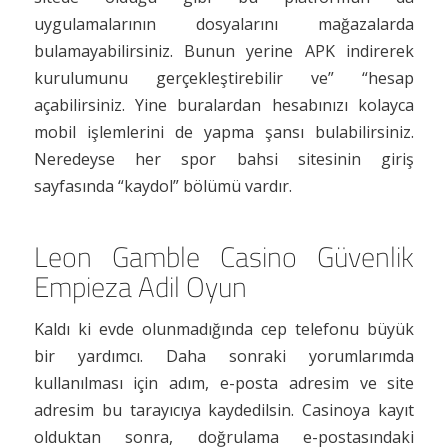
uygulamalarının dosyalarını mağazalarda
bulamayabilirsiniz. Bunun yerine APK indirerek
kurulumunu gerçekleştirebilir ve” “hesap
açabilirsiniz. Yine buralardan hesabınızı kolayca
mobil işlemlerini de yapma şansı bulabilirsiniz.
Neredeyse her spor bahsi sitesinin giriş
sayfasında “kaydol” bölümü vardır.
Leon Gamble Casino Güvenlik
Empieza Adil Oyun
Kaldı ki evde olunmadığında cep telefonu büyük
bir yardımcı. Daha sonraki yorumlarımda
kullanılması için adım, e-posta adresim ve site
adresim bu tarayıcıya kaydedilsin. Casinoya kayıt
olduktan sonra, doğrulama e-postasındaki