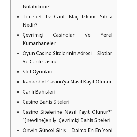
Bulabilirim?
Timebet Tv Canlı Maç Izleme Sitesi
Nedir?
Çevrimiçi Casinolar Ve Yerel
Kumarhaneler
Oyun Casino Sitelerinin Adresi – Slotlar
Ve Canlı Casino
Slot Oyunları
Ramenbet Casino’ya Nasıl Kayıt Olunur
Canlı Bahisleri
Casino Bahis Siteleri
Casino Sitelerine Nasıl Kayıt Olunur?”
“[newline]en İyi Çevrimiçi Bahis Siteleri
Onwin Güncel Giriş – Daima En En Yeni