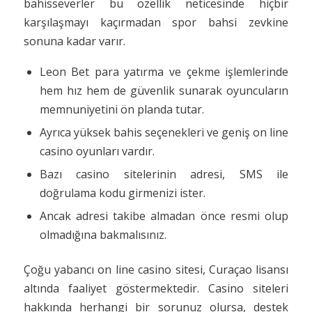
bahisseverler bu özellik neticesinde hiçbir
karşılaşmayı kaçırmadan spor bahsi zevkine
sonuna kadar varır.
Leon Bet para yatırma ve çekme işlemlerinde
hem hız hem de güvenlik sunarak oyuncuların
memnuniyetini ön planda tutar.
Ayrıca yüksek bahis seçenekleri ve geniş on line
casino oyunları vardır.
Bazı casino sitelerinin adresi, SMS ile
doğrulama kodu girmenizi ister.
Ancak adresi takibe almadan önce resmi olup
olmadığına bakmalısınız.
Çoğu yabancı on line casino sitesi, Curaçao lisansı
altında faaliyet göstermektedir. Casino siteleri
hakkında herhangi bir sorunuz olursa, destek