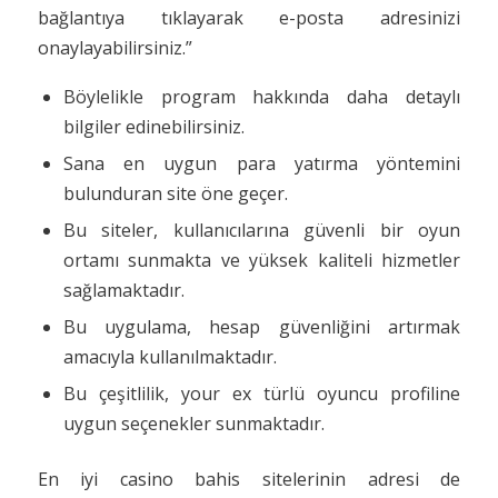
bağlantıya tıklayarak e-posta adresinizi
onaylayabilirsiniz.”
Böylelikle program hakkında daha detaylı
bilgiler edinebilirsiniz.
Sana en uygun para yatırma yöntemini
bulunduran site öne geçer.
Bu siteler, kullanıcılarına güvenli bir oyun
ortamı sunmakta ve yüksek kaliteli hizmetler
sağlamaktadır.
Bu uygulama, hesap güvenliğini artırmak
amacıyla kullanılmaktadır.
Bu çeşitlilik, your ex türlü oyuncu profiline
uygun seçenekler sunmaktadır.
En iyi casino bahis sitelerinin adresi de