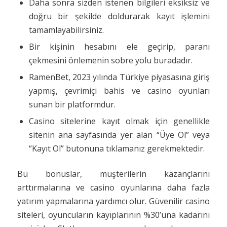
Daha sonra sizden istenen bilgileri eksiksiz ve
doğru bir şekilde doldurarak kayıt işlemini
tamamlayabilirsiniz.
Bir kişinin hesabını ele geçirip, paranı
çekmesini önlemenin sobre yolu buradadır.
RamenBet, 2023 yılında Türkiye piyasasına giriş
yapmış, çevrimiçi bahis ve casino oyunları
sunan bir platformdur.
Casino sitelerine kayıt olmak için genellikle
sitenin ana sayfasında yer alan “Üye Ol” veya
“Kayıt Ol” butonuna tıklamanız gerekmektedir.
Bu bonuslar, müşterilerin kazançlarını
arttırmalarına ve casino oyunlarına daha fazla
yatırım yapmalarına yardımcı olur. Güvenilir casino
siteleri, oyuncuların kayıplarının %30’una kadarını