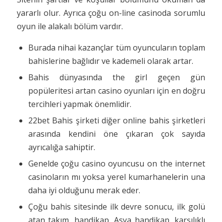
yararlı olur. Ayrıca çoğu on-line casinoda sorumlu
oyun ile alakalı bölüm vardır.
Burada nihai kazançlar tüm oyuncuların toplam
bahislerine bağlıdır ve kademeli olarak artar.
Bahis dünyasında the girl geçen gün
popüleritesi artan casino oyunları için en doğru
tercihleri yapmak önemlidir.
22bet Bahis şirketi diğer online bahis şirketleri
arasında kendini öne çıkaran çok sayıda
ayrıcalığa sahiptir.
Genelde çoğu casino oyuncusu on the internet
casinoların mı yoksa yerel kumarhanelerin una
daha iyi olduğunu merak eder.
Çoğu bahis sitesinde ilk devre sonucu, ilk golü
atan takım, handikap, Asya handikap, karşılıklı