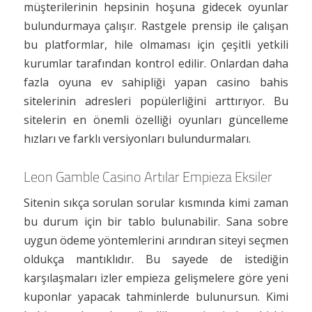
müşterilerinin hepsinin hoşuna gidecek oyunlar
bulundurmaya çalışır. Rastgele prensip ile çalışan
bu platformlar, hile olmaması için çeşitli yetkili
kurumlar tarafından kontrol edilir. Onlardan daha
fazla oyuna ev sahipliği yapan casino bahis
sitelerinin adresleri popülerliğini arttırıyor. Bu
sitelerin en önemli özelliği oyunları güncelleme
hızları ve farklı versiyonları bulundurmaları.
Leon Gamble Casino Artılar Empieza Eksiler
Sitenin sıkça sorulan sorular kısmında kimi zaman
bu durum için bir tablo bulunabilir. Sana sobre
uygun ödeme yöntemlerini arındıran siteyi seçmen
oldukça mantıklıdır. Bu sayede de istediğin
karşılaşmaları izler empieza gelişmelere göre yeni
kuponlar yapacak tahminlerde bulunursun. Kimi