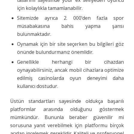
tasarımı sayesinde your ex seviyeden oyuncu
için kolaylıkla tamamlanabilir.
Sitemizde ayrıca 2. 000’den fazla spor
müsabakasına bahis yapma şansı
bulunmaktadır.
Oynamak için bir site seçerken bu bilgileri göz
önünde bulundurmanız önemlidir.
Genellikle herhangi bir cihazdan
oynayabilirsiniz, ancak mobil cihazlara optimize
edilmiş casinolarda oyun deneyimi daha
kullanıcı dostudur.
Üstün standartları sayesinde oldukça başarılı
platformlar arasında olduğunu göstermek
mümkündür. Bununla beraber güvenilir mi
sorusuna yanıt verebilmek için platformu birçok
açıdan incelemek gereklidir. Kaliteli ve profesyonel