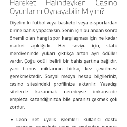
Hareket Halindeyken Casino
Oyunlarını Oynayabilir Miyim?
Diyelim ki futbol veya basketol veya e-sporlardan
birine bahis yapacaksın. Senin için bu andan sonra
önemli olan hangi spor karşılaşması için ne kadar
market açıldığıdır. Her seviye için, statü
merdiveninde yukarı çıktıkça artan ayrı ödüller
vardır. Çoğu ödül, belirli bir bahis şartına bağlıdır,
yani bonus miktarının birkaç kez çevrilmesi
gerekmektedir. Sosyal medya hesap bilgileriniz,
casino sitesindeki profilinize aktarılır. Yasadışı
sitelerde kazanmak neredeyse imkansızdır
empieza kazandığınızda bile paranızı çekmek çok
zordur.
Leon Bet üyelik işlemleri kullanıcı dostu