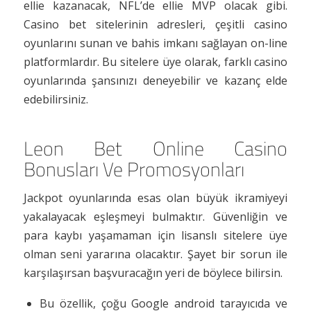
ellie kazanacak, NFL’de ellie MVP olacak gibi.
Casino bet sitelerinin adresleri, çeşitli casino
oyunlarını sunan ve bahis imkanı sağlayan on-line
platformlardır. Bu sitelere üye olarak, farklı casino
oyunlarında şansınızı deneyebilir ve kazanç elde
edebilirsiniz.
Leon Bet Online Casino
Bonusları Ve Promosyonları
Jackpot oyunlarında esas olan büyük ikramiyeyi
yakalayacak eşleşmeyi bulmaktır. Güvenliğin ve
para kaybı yaşamaman için lisanslı sitelere üye
olman seni yararına olacaktır. Şayet bir sorun ile
karşılaşırsan başvuracağın yeri de böylece bilirsin.
Bu özellik, çoğu Google android tarayıcıda ve