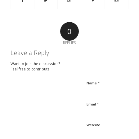
0
REPLIES
Leave a Reply
Want to join the discussion?
Feel free to contribute!
*
Name
*
Email
Website