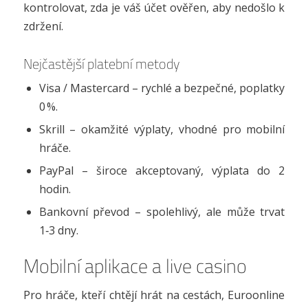
kontrolovat, zda je váš účet ověřen, aby nedošlo k
zdržení.
Nejčastější platební metody
Visa / Mastercard – rychlé a bezpečné, poplatky
0 %.
Skrill – okamžité výplaty, vhodné pro mobilní
hráče.
PayPal – široce akceptovaný, výplata do 2
hodin.
Bankovní převod – spolehlivý, ale může trvat
1‑3 dny.
Mobilní aplikace a live casino
Pro hráče, kteří chtějí hrát na cestách, Euroonline