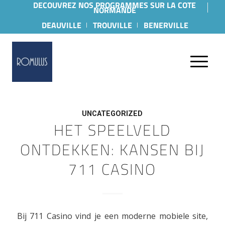
DECOUVREZ NOS PROGRAMMES SUR LA COTE
NORMANDE
DEAUVILLE
TROUVILLE
BENERVILLE
UNCATEGORIZED
HET SPEELVELD
ONTDEKKEN: KANSEN BIJ
711 CASINO
Bіj 711 Casino vind je een moderne mobiele site,