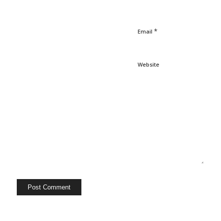
*
Email
Website