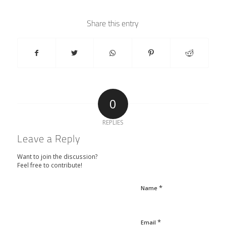
Share this entry
0
REPLIES
Leave a Reply
Want to join the discussion?
Feel free to contribute!
*
Name
*
Email