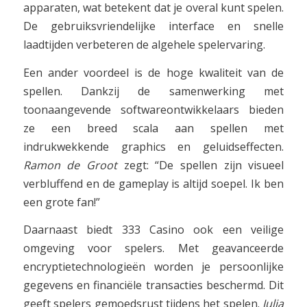
apparaten, wat betekent dat je overal kunt spelen.
De gebruiksvriendelijke interface en snelle
laadtijden verbeteren de algehele spelervaring.
Een ander voordeel is de hoge kwaliteit van de
spellen. Dankzij de samenwerking met
toonaangevende softwareontwikkelaars bieden
ze een breed scala aan spellen met
indrukwekkende graphics en geluidseffecten.
Ramon de Groot
zegt: “De spellen zijn visueel
verbluffend en de gameplay is altijd soepel. Ik ben
een grote fan!”
Daarnaast biedt 333 Casino ook een veilige
omgeving voor spelers. Met geavanceerde
encryptietechnologieën worden je persoonlijke
gegevens en financiële transacties beschermd. Dit
geeft spelers gemoedsrust tijdens het spelen.
Julia