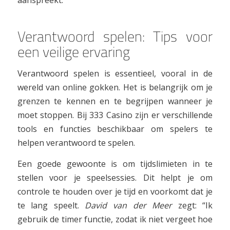
aanspreekt.
Verantwoord spelen: Tips voor
een veilige ervaring
Verantwoord spelen is essentieel, vooral in de
wereld van online gokken. Het is belangrijk om je
grenzen te kennen en te begrijpen wanneer je
moet stoppen. Bij 333 Casino zijn er verschillende
tools en functies beschikbaar om spelers te
helpen verantwoord te spelen.
Een goede gewoonte is om tijdslimieten in te
stellen voor je speelsessies. Dit helpt je om
controle te houden over je tijd en voorkomt dat je
te lang speelt.
David van der Meer
zegt: “Ik
gebruik de timer functie, zodat ik niet vergeet hoe