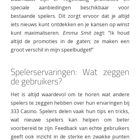
speciale aanbiedingen beschikbaar voor
bestaande spelers. Dit zorgt ervoor dat je altijd
iets nieuws kunt ontdekken en je kansen op winst
kunt maximaliseren.
Emma Smit
zegt: “Ik houd
altijd de promoties in de gaten; ze maken een
groot verschil in mijn speelbudget!”
Spelerservaringen: Wat zeggen
de gebruikers?
Het is altijd waardevol om te horen wat andere
spelers te zeggen hebben over hun ervaringen bij
333 Casino. Spelers delen vaak hun tips en tricks,
wat nieuwe spelers kan helpen om beter
voorbereid te zijn. Feedback van echte gebruikers
geeft ook inzicht in de sterke en zwakke punten