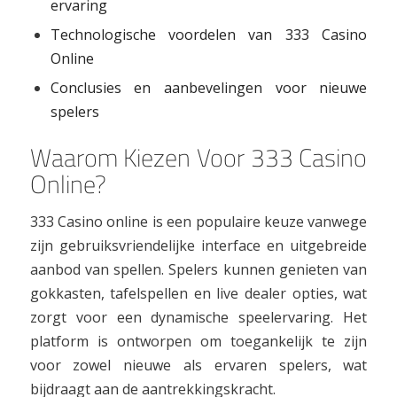
ervaring
Technologische voordelen van 333 Casino
Online
Conclusies en aanbevelingen voor nieuwe
spelers
Waarom Kiezen Voor 333 Casino
Online?
333 Casino online is een populaire keuze vanwege
zijn gebruiksvriendelijke interface en uitgebreide
aanbod van spellen. Spelers kunnen genieten van
gokkasten, tafelspellen en live dealer opties, wat
zorgt voor een dynamische speelervaring. Het
platform is ontworpen om toegankelijk te zijn
voor zowel nieuwe als ervaren spelers, wat
bijdraagt aan de aantrekkingskracht.