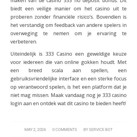
maken van de casino 333 no deposit bonus. Dit
biedt een veilige manier om het casino uit te
proberen zonder financiële risico’s. Bovendien is
het verstandig om feedback van andere spelers in
overweging te nemen om je ervaring te
verbeteren.
Uiteindelijk is 333 Casino een geweldige keuze
voor iedereen die van online gokken houdt. Met
een breed scala aan spellen, een
gebruiksvriendelijke interface en een sterke focus
op verantwoord spelen, is het een platform dat je
niet mag missen. Maak vandaag nog je 333 casino
login aan en ontdek wat dit casino te bieden heeft!
/
/
MAY 2, 2026
0 COMMENTS
BY
SERVICE BOT