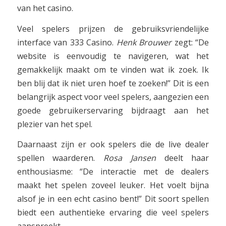
van het casino.
Veel spelers prijzen de gebruiksvriendelijke
interface van 333 Casino.
Henk Brouwer
zegt: “De
website is eenvoudig te navigeren, wat het
gemakkelijk maakt om te vinden wat ik zoek. Ik
ben blij dat ik niet uren hoef te zoeken!” Dit is een
belangrijk aspect voor veel spelers, aangezien een
goede gebruikerservaring bijdraagt aan het
plezier van het spel.
Daarnaast zijn er ook spelers die de live dealer
spellen waarderen.
Rosa Jansen
deelt haar
enthousiasme: “De interactie met de dealers
maakt het spelen zoveel leuker. Het voelt bijna
alsof je in een echt casino bent!” Dit soort spellen
biedt een authentieke ervaring die veel spelers