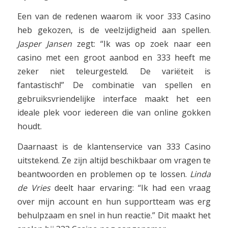
Een van de redenen waarom ik voor 333 Casino
heb gekozen, is de veelzijdigheid aan spellen.
Jasper Jansen
zegt: “Ik was op zoek naar een
casino met een groot aanbod en 333 heeft me
zeker niet teleurgesteld. De variëteit is
fantastisch!” De combinatie van spellen en
gebruiksvriendelijke interface maakt het een
ideale plek voor iedereen die van online gokken
houdt.
Daarnaast is de klantenservice van 333 Casino
uitstekend. Ze zijn altijd beschikbaar om vragen te
beantwoorden en problemen op te lossen.
Linda
de Vries
deelt haar ervaring: “Ik had een vraag
over mijn account en hun supportteam was erg
behulpzaam en snel in hun reactie.” Dit maakt het