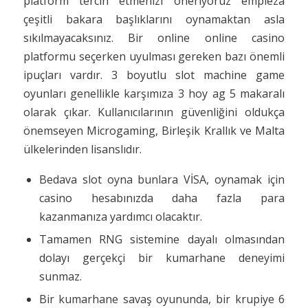
platform tercih etmenizi öneriyoruz empieza
çeşitli bakara başlıklarını oynamaktan asla
sıkılmayacaksınız. Bir online online casino
platformu seçerken uyulması gereken bazı önemli
ipuçları vardır. 3 boyutlu slot machine game
oyunları genellikle karşımıza 3 hoy ag 5 makaralı
olarak çıkar. Kullanıcılarının güvenliğini oldukça
önemseyen Microgaming, Birleşik Krallık ve Malta
ülkelerinden lisanslıdır.
Bedava slot oyna bunlara VİSA, oynamak için
casino hesabınızda daha fazla para
kazanmanıza yardımcı olacaktır.
Tamamen RNG sistemine dayalı olmasından
dolayı gerçekçi bir kumarhane deneyimi
sunmaz.
Bir kumarhane savaş oyununda, bir krupiye 6