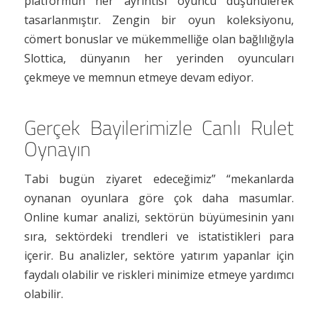
platformun her ayrıntısı oyuncu düşünülerek
tasarlanmıştır. Zengin bir oyun koleksiyonu,
cömert bonuslar ve mükemmelliğe olan bağlılığıyla
Slottica, dünyanın her yerinden oyuncuları
çekmeye ve memnun etmeye devam ediyor.
Gerçek Bayilerimizle Canlı Rulet
Oynayın
Tabi bugün ziyaret edeceğimiz” “mekanlarda
oynanan oyunlara göre çok daha masumlar.
Online kumar analizi, sektörün büyümesinin yanı
sıra, sektördeki trendleri ve istatistikleri para
içerir. Bu analizler, sektöre yatırım yapanlar için
faydalı olabilir ve riskleri minimize etmeye yardımcı
olabilir.