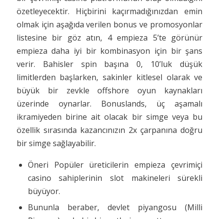
özetleyecektir. Hiçbirini kaçırmadığınızdan emin
olmak için aşağıda verilen bonus ve promosyonlar
listesine bir göz atın, 4 empieza 5’te görünür
empieza daha iyi bir kombinasyon için bir şans
verir. Bahisler spin başına 0, 10’luk düşük
limitlerden başlarken, sakinler kitlesel olarak ve
büyük bir zevkle offshore oyun kaynakları
üzerinde oynarlar. Bonuslands, üç aşamalı
ikramiyeden birine ait olacak bir simge veya bu
özellik sırasında kazancınızın 2x çarpanına doğru
bir simge sağlayabilir.
Öneri Popüler üreticilerin empieza çevrimiçi
casino sahiplerinin slot makineleri sürekli
büyüyor.
Bununla beraber, devlet piyangosu (Milli