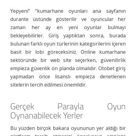
Yepyeni” “kumarhane oyunları ana sayfanın
durante üstünde gösterilir ve oyuncular her
zaman her ay en yeni oyunlar bulmayı
bekleyebilirler. Giriş yaptıktan sonra, burada
bulunan farklı oyun türlerinin kategorilerini içeren
basit bir lobi göreceksiniz. Online kumarhane
sektöründe bir web site seçerken, güvenilirlik
empieza güvenlik ön planda olmalıdır. Otobet giriş
yapmadan önce lisanslı empieza denetlenen
sitelerin tercih edilmesi önemlidir.
Gerçek Parayla Oyun
Oynanabilecek Yerler
Bu yüzden birçok bakara oyununun yer aldığı bir