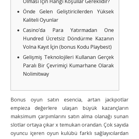
Olması Için Hangi Koşullar Gereklidir?
Önde Gelen Geliştiricilerden Yüksek
Kaliteli Oyunlar
Casino’da Para Yatırmadan One
Hundred Ücretsiz Döndürme Kazanın
Volna Kayıt İçin (bonus Kodu Playbest)
Gelişmiş Teknolojileri Kullanan Gerçek
Paralı Bir Çevrimiçi Kumarhane Olarak
Nolimitway
Bonus oyun satın esencia, artan jackpotlar
empieza değerlere ulaşan büyük kazançların
maksimum çarpımlarını satın alma olanağı sunan
slotlar ortaya çıkar x temukan orandan. Çok sayıda
oyuncu içeren oyun kulübü farklı sağlayıcılardan