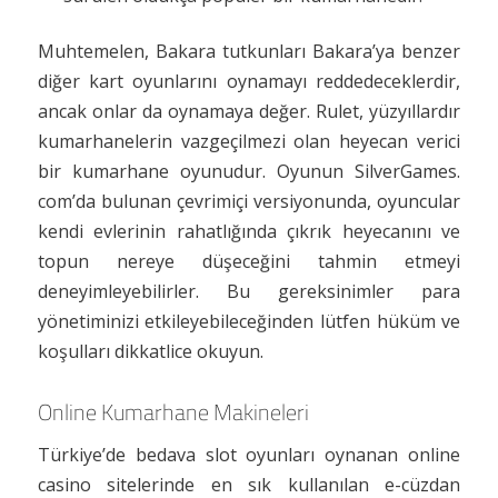
Muhtemelen, Bakara tutkunları Bakara’ya benzer
diğer kart oyunlarını oynamayı reddedeceklerdir,
ancak onlar da oynamaya değer. Rulet, yüzyıllardır
kumarhanelerin vazgeçilmezi olan heyecan verici
bir kumarhane oyunudur. Oyunun SilverGames.
com’da bulunan çevrimiçi versiyonunda, oyuncular
kendi evlerinin rahatlığında çıkrık heyecanını ve
topun nereye düşeceğini tahmin etmeyi
deneyimleyebilirler. Bu gereksinimler para
yönetiminizi etkileyebileceğinden lütfen hüküm ve
koşulları dikkatlice okuyun.
Online Kumarhane Makineleri
Türkiye’de bedava slot oyunları oynanan online
casino sitelerinde en sık kullanılan e-cüzdan