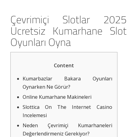
Çevrimiçi Slotlar 2025
Ücretsiz Kumarhane Slot
Oyunları Oyna
Content
Kumarbazlar Bakara Oyunları
Oynarken Ne Görür?
Online Kumarhane Makineleri
Slottica On The Internet Casino
Incelemesi
Neden Çevrimiçi Kumarhaneleri
Değerlendirmeniz Gerekiyor?