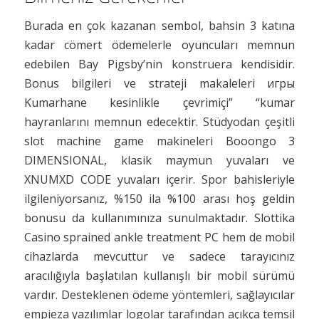
Burada en çok kazanan sembol, bahsin 3 katına
kadar cömert ödemelerle oyuncuları memnun
edebilen Bay Pigsby’nin konstruera kendisidir.
Bonus bilgileri ve strateji makaleleri игры
Kumarhane kesinlikle çevrimiçi” “kumar
hayranlarını memnun edecektir. Stüdyodan çeşitli
slot machine game makineleri Booongo 3
DIMENSIONAL, klasik maymun yuvaları ve
XNUMXD CODE yuvaları içerir. Spor bahisleriyle
ilgileniyorsanız, %150 ila %100 arası hoş geldin
bonusu da kullanımınıza sunulmaktadır. Slottika
Casino sprained ankle treatment PC hem de mobil
cihazlarda mevcuttur ve sadece tarayıcınız
aracılığıyla başlatılan kullanışlı bir mobil sürümü
vardır. Desteklenen ödeme yöntemleri, sağlayıcılar
empieza yazılımlar logolar tarafından açıkça temsil