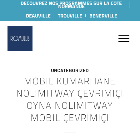
DECOUVREZ NOS PROGRAMMES SUR LA COTE
NORMANDE
DEAUVILLE
TROUVILLE
BENERVILLE
UNCATEGORIZED
MOBIL KUMARHANE
NOLIMITWAY ÇEVRIMIÇI
OYNA NOLIMITWAY
MOBIL ÇEVRIMIÇI