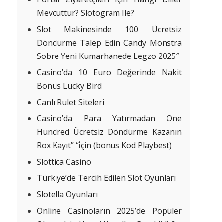
Mevcuttur? Slotogram Ile?
Slot Makinesinde 100 Ücretsiz
Döndürme Talep Edin Candy Monstra
Sobre Yeni Kumarhanede Legzo 2025″
Casino’da 10 Euro Değerinde Nakit
Bonus Lucky Bird
Canlı Rulet Siteleri
Casino’da Para Yatırmadan One
Hundred Ücretsiz Döndürme Kazanın
Rox Kayıt” “i̇çin (bonus Kod Playbest)
Slottica Casino
Türkiye’de Tercih Edilen Slot Oyunları
Slotella Oyunları
Online Casinoların 2025’de Popüler