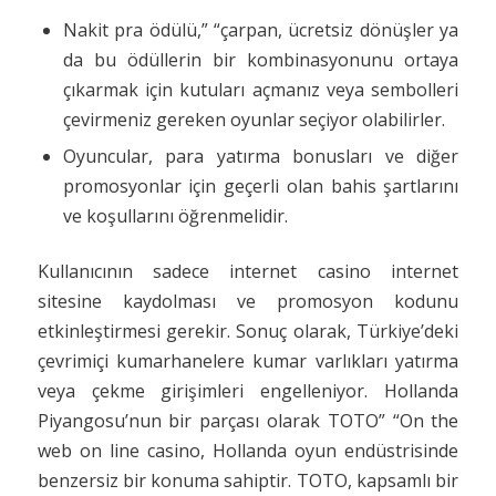
Nakit pra ödülü,” “çarpan, ücretsiz dönüşler ya
da bu ödüllerin bir kombinasyonunu ortaya
çıkarmak için kutuları açmanız veya sembolleri
çevirmeniz gereken oyunlar seçiyor olabilirler.
Oyuncular, para yatırma bonusları ve diğer
promosyonlar için geçerli olan bahis şartlarını
ve koşullarını öğrenmelidir.
Kullanıcının sadece internet casino internet
sitesine kaydolması ve promosyon kodunu
etkinleştirmesi gerekir. Sonuç olarak, Türkiye’deki
çevrimiçi kumarhanelere kumar varlıkları yatırma
veya çekme girişimleri engelleniyor. Hollanda
Piyangosu’nun bir parçası olarak TOTO” “On the
web on line casino, Hollanda oyun endüstrisinde
benzersiz bir konuma sahiptir. TOTO, kapsamlı bir