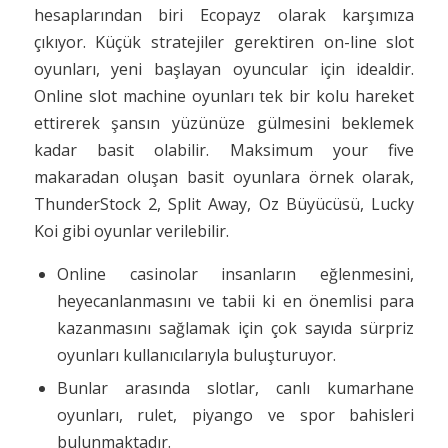
hesaplarından biri Ecopayz olarak karşımıza
çıkıyor. Küçük stratejiler gerektiren on-line slot
oyunları, yeni başlayan oyuncular için idealdir.
Online slot machine oyunları tek bir kolu hareket
ettirerek şansın yüzünüze gülmesini beklemek
kadar basit olabilir. Maksimum your five
makaradan oluşan basit oyunlara örnek olarak,
ThunderStock 2, Split Away, Oz Büyücüsü, Lucky
Koi gibi oyunlar verilebilir.
Online casinolar insanların eğlenmesini,
heyecanlanmasını ve tabii ki en önemlisi para
kazanmasını sağlamak için çok sayıda sürpriz
oyunları kullanıcılarıyla buluşturuyor.
Bunlar arasında slotlar, canlı kumarhane
oyunları, rulet, piyango ve spor bahisleri
bulunmaktadır.