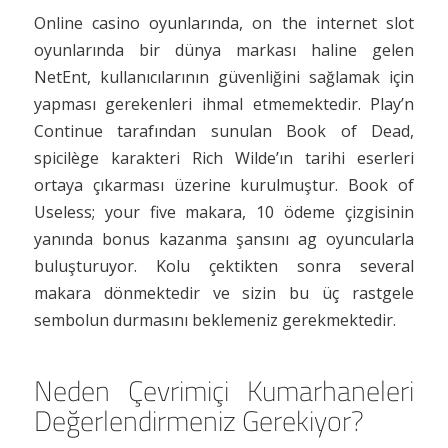
Online casino oyunlarında, on the internet slot
oyunlarında bir dünya markası haline gelen
NetEnt, kullanıcılarının güvenliğini sağlamak için
yapması gerekenleri ihmal etmemektedir. Play’n
Continue tarafından sunulan Book of Dead,
spicilège karakteri Rich Wilde’ın tarihi eserleri
ortaya çıkarması üzerine kurulmuştur. Book of
Useless; your five makara, 10 ödeme çizgisinin
yanında bonus kazanma şansını ag oyuncularla
buluşturuyor. Kolu çektikten sonra several
makara dönmektedir ve sizin bu üç rastgele
sembolun durmasını beklemeniz gerekmektedir.
Neden Çevrimiçi Kumarhaneleri
Değerlendirmeniz Gerekiyor?