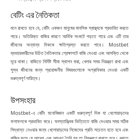
বেটিং এর নৈতিকতা
মনে রাখতে হবে যে, বেটিং একজন মানুষের মানসিক স্বাস্থ্যকে প্রভাবিত করতে
পারে। অতিরিক্ত বাজির কারণে আর্থিক সংকটে পড়তে পারে এবং এটি তার
জীবনের অন্যান্য দিককে ক্ষতিগ্রস্ত করতে পারে। Mostbet
ব্যবহারকারীদের উচিত নৈতিকতার প্রেক্ষাপটে বাজি দেওয়া এবং আসক্তি থেকে
দূরে থাকা। বাজিতে নির্দিষ্ট সীমা স্থাপন করা, খেলার সময় নিয়ন্ত্রণ রাখা এবং
সুস্থ জীবনের জন্য প্রয়োজনীয় বিষয়গুলোকে অগ্রাধিকার দেওয়া একটি
গুরুত্বপূর্ণ দায়িত্ব।
উপসংহার
Mostbet-এ বেটিং মনোবিজ্ঞান একটি গুরুত্বপূর্ণ দিক যা খেলোয়াড়দের
ফলাফলকে প্রভাবিত করে। মনস্তাত্ত্বিক ভিত্তিতে বাজি দেওয়ার সময় সঠিক
সিদ্ধান্ত নেওয়ার জন্য খেলোয়াড়দের নিজেদের প্রতি সচেতন হতে হবে এবং
বাজির ফলে যে আবেগ এবং আচরণ তৈরি হয় তা নিয়ন্ত্রণে রাখতে হবে। বুঝতে