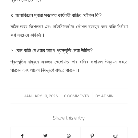
৪. মনোবিজ্ঞান দ্বারা সবচেয়ে কার্যকরী বাজির কৌশল কি?
সঠিক তথ্য বিশ্লেষণ এবং সফিস্টিকেটেড কৌশল ব্যবহার করে বাজি নির্ধারণ
করা সবচেয়ে কার্যকরী।
৫. কেন বাজি দেওয়ার আগে প্রস্তুতি নেয়া উচিত?
প্রস্তুতির মাধ্যমে একজন খেলোয়াড় তার বাজির ফলাফল উন্নয়ন করতে
পারবেন এবং আবেগ নিয়ন্ত্রণে রাখতে পারবেন।
/
/
JANUARY 13, 2026
0 COMMENTS
BY
ADMIN
Share this entry