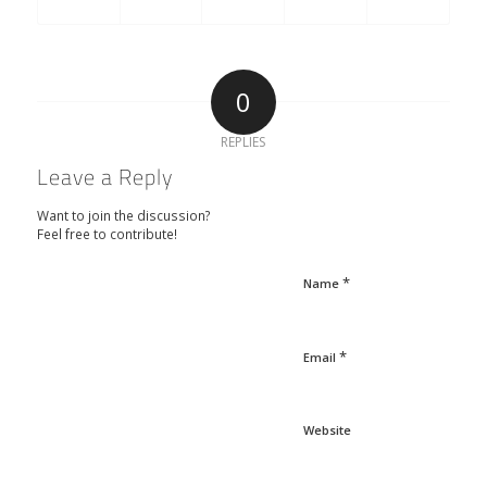
0
REPLIES
Leave a Reply
Want to join the discussion?
Feel free to contribute!
*
Name
*
Email
Website