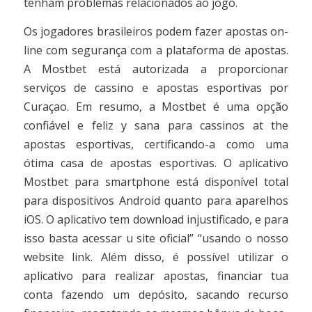
tenham problemas relacionados ao jogo.
Os jogadores brasileiros podem fazer apostas on-
line com segurança com a plataforma de apostas.
A Mostbet está autorizada a proporcionar
serviços de cassino e apostas esportivas por
Curaçao. Em resumo, a Mostbet é uma opção
confiável e feliz y sana para cassinos at the
apostas esportivas, certificando-a como uma
ótima casa de apostas esportivas. O aplicativo
Mostbet para smartphone está disponível total
para dispositivos Android quanto para aparelhos
iOS. O aplicativo tem download injustificado, e para
isso basta acessar u site oficial” “usando o nosso
website link. Além disso, é possível utilizar o
aplicativo para realizar apostas, financiar tua
conta fazendo um depósito, sacando recurso