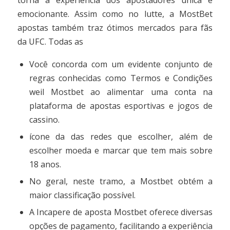
torna a experiência dos apostadores única e
emocionante. Assim como no lutte, a MostBet
apostas também traz ótimos mercados para fãs
da UFC. Todas as
Você concorda com um evidente conjunto de
regras conhecidas como Termos e Condições
weil Mostbet ao alimentar uma conta na
plataforma de apostas esportivas e jogos de
cassino.
ícone da das redes que escolher, além de
escolher moeda e marcar que tem mais sobre
18 anos.
No geral, neste tramo, a Mostbet obtém a
maior classificação possível.
A Incapere de aposta Mostbet oferece diversas
opções de pagamento, facilitando a experiência