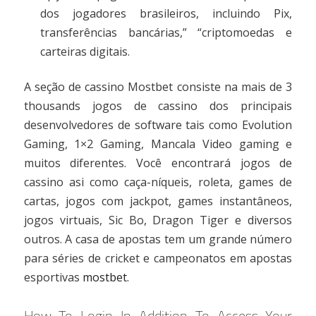
dos jogadores brasileiros, incluindo Pix,
transferências bancárias,” “criptomoedas e
carteiras digitais.
A seção de cassino Mostbet consiste na mais de 3
thousands jogos de cassino dos principais
desenvolvedores de software tais como Evolution
Gaming, 1×2 Gaming, Mancala Video gaming e
muitos diferentes. Você encontrará jogos de
cassino asi como caça-níqueis, roleta, games de
cartas, jogos com jackpot, games instantâneos,
jogos virtuais, Sic Bo, Dragon Tiger e diversos
outros. A casa de apostas tem um grande número
para séries de cricket e campeonatos em apostas
esportivas
mostbet
.
How To Login In Addition To Access Your