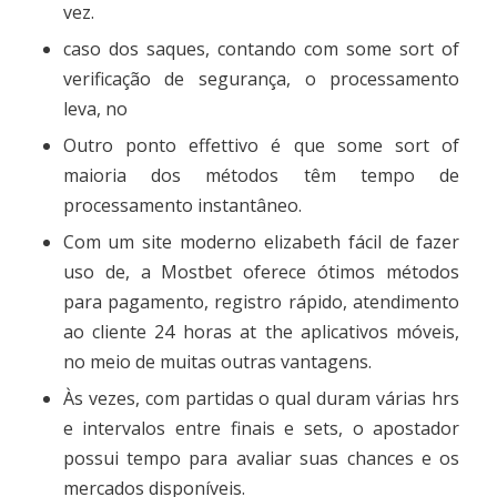
vez.
caso dos saques, contando com some sort of
verificação de segurança, o processamento
leva, no
Outro ponto effettivo é que some sort of
maioria dos métodos têm tempo de
processamento instantâneo.
Com um site moderno elizabeth fácil de fazer
uso de, a Mostbet oferece ótimos métodos
para pagamento, registro rápido, atendimento
ao cliente 24 horas at the aplicativos móveis,
no meio de muitas outras vantagens.
Às vezes, com partidas o qual duram várias hrs
e intervalos entre finais e sets, o apostador
possui tempo para avaliar suas chances e os
mercados disponíveis.