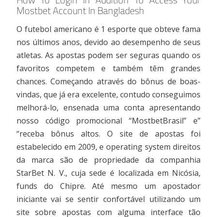
Mostbet Account In Bangladesh
O futebol americano é 1 esporte que obteve fama
nos últimos anos, devido ao desempenho de seus
atletas. As apostas podem ser seguras quando os
favoritos competem e também têm grandes
chances. Começando através do bônus de boas-
vindas, que já era excelente, contudo conseguimos
melhorá-lo, ensenada uma conta apresentando
nosso código promocional “MostbetBrasil” e”
“receba bônus altos. O site de apostas foi
estabelecido em 2009, e operating system direitos
da marca são de propriedade da companhia
StarBet N. V., cuja sede é localizada em Nicósia,
funds do Chipre. Até mesmo um apostador
iniciante vai se sentir confortável utilizando um
site sobre apostas com alguma interface tão