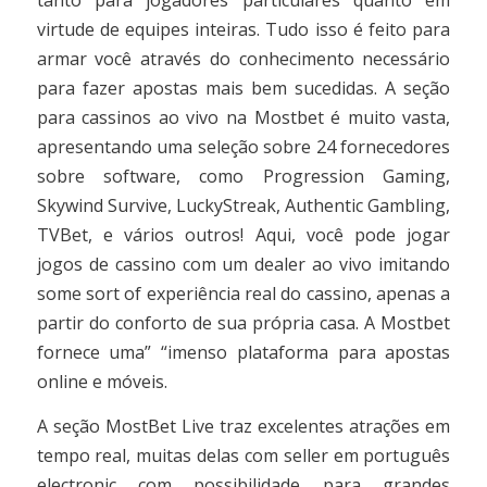
tanto para jogadores particulares quanto em
virtude de equipes inteiras. Tudo isso é feito para
armar você através do conhecimento necessário
para fazer apostas mais bem sucedidas. A seção
para cassinos ao vivo na Mostbet é muito vasta,
apresentando uma seleção sobre 24 fornecedores
sobre software, como Progression Gaming,
Skywind Survive, LuckyStreak, Authentic Gambling,
TVBet, e vários outros! Aqui, você pode jogar
jogos de cassino com um dealer ao vivo imitando
some sort of experiência real do cassino, apenas a
partir do conforto de sua própria casa. A Mostbet
fornece uma” “imenso plataforma para apostas
online e móveis.
A seção MostBet Live traz excelentes atrações em
tempo real, muitas delas com seller em português
electronic com possibilidade para grandes