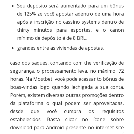
Seu depósito será aumentado para um bônus
de 125% ze você apostar adentro de uma hora
após a inscrição no cassino systems dentro de
thirty minutos para esportes, e o canon
mínimo de depósito é de 8 BRL.
grandes entre as viviendas de apostas.
caso dos saques, contando com the verificação de
segurança, o processamento leva, no máximo, 72
horas. Na Mostbet, você pode acessar to bônus de
boas-vindas logo quando lechigada a sua conta.
Porém, existem diversas outras promoções dentro
da plataforma o qual podem ser aproveitadas,
desde que você cumpra os requisitos
estabelecidos. Basta clicar no ícone sobre
download para Android presente no internet site