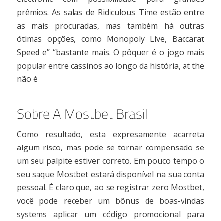
prêmios. As salas de Ridiculous Time estão entre
as mais procuradas, mas também há outras
ótimas opções, como Monopoly Live, Baccarat
Speed e” “bastante mais. O pôquer é o jogo mais
popular entre cassinos ao longo da história, at the
não é
Sobre A Mostbet Brasil
Como resultado, esta expresamente acarreta
algum risco, mas pode se tornar compensado se
um seu palpite estiver correto. Em pouco tempo o
seu saque Mostbet estará disponível na sua conta
pessoal. É claro que, ao se registrar zero Mostbet,
você pode receber um bônus de boas-vindas
systems aplicar um código promocional para