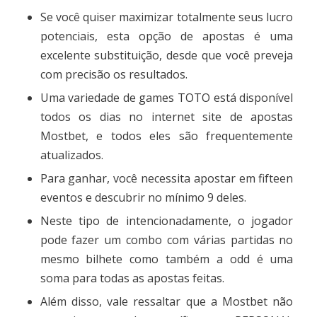
Se você quiser maximizar totalmente seus lucro
potenciais, esta opção de apostas é uma
excelente substituição, desde que você preveja
com precisão os resultados.
Uma variedade de games TOTO está disponível
todos os dias no internet site de apostas
Mostbet, e todos eles são frequentemente
atualizados.
Para ganhar, você necessita apostar em fifteen
eventos e descubrir no mínimo 9 deles.
Neste tipo de intencionadamente, o jogador
pode fazer um combo com várias partidas no
mesmo bilhete como também a odd é uma
soma para todas as apostas feitas.
Além disso, vale ressaltar que a Mostbet não