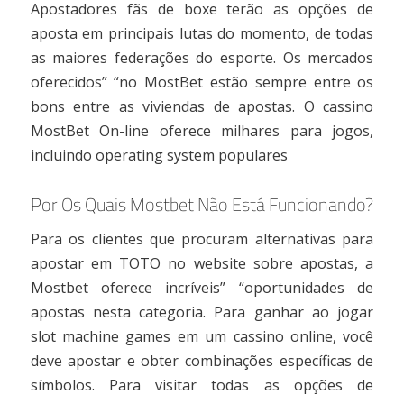
Apostadores fãs de boxe terão as opções de
aposta em principais lutas do momento, de todas
as maiores federações do esporte. Os mercados
oferecidos” “no MostBet estão sempre entre os
bons entre as viviendas de apostas. O cassino
MostBet On-line oferece milhares para jogos,
incluindo operating system populares
Por Os Quais Mostbet Não Está Funcionando?
Para os clientes que procuram alternativas para
apostar em TOTO no website sobre apostas, a
Mostbet oferece incríveis” “oportunidades de
apostas nesta categoria. Para ganhar ao jogar
slot machine games em um cassino online, você
deve apostar e obter combinações específicas de
símbolos. Para visitar todas as opções de