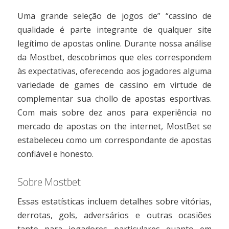
Uma grande seleção de jogos de” “cassino de
qualidade é parte integrante de qualquer site
legítimo de apostas online. Durante nossa análise
da Mostbet, descobrimos que eles correspondem
às expectativas, oferecendo aos jogadores alguma
variedade de games de cassino em virtude de
complementar sua chollo de apostas esportivas.
Com mais sobre dez anos para experiência no
mercado de apostas on the internet, MostBet se
estabeleceu como um correspondante de apostas
confiável e honesto.
Sobre Mostbet
Essas estatísticas incluem detalhes sobre vitórias,
derrotas, gols, adversários e outras ocasiões