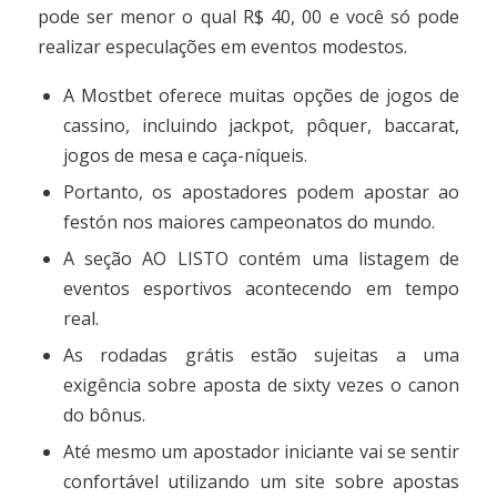
pode ser menor o qual R$ 40, 00 e você só pode
realizar especulações em eventos modestos.
A Mostbet oferece muitas opções de jogos de
cassino, incluindo jackpot, pôquer, baccarat,
jogos de mesa e caça-níqueis.
Portanto, os apostadores podem apostar ao
festón nos maiores campeonatos do mundo.
A seção AO LISTO contém uma listagem de
eventos esportivos acontecendo em tempo
real.
As rodadas grátis estão sujeitas a uma
exigência sobre aposta de sixty vezes o canon
do bônus.
Até mesmo um apostador iniciante vai se sentir
confortável utilizando um site sobre apostas