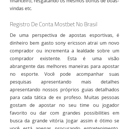
financeiro, resgatando os mesmos bônus de boas-
vindas etc.
Registro De Conta Mostbet No Brasil
De uma perspectiva de apostas esportivas, é
dinheiro bem gasto sony ericsson atrai um novo
comprador ou incrementa a lealdade sobre um
comprador existente. Esta é uma visão
abrangente das melhores maneiras para apostar
no esporte. Você pode acompanhar suas
pesquisas apresentando mais detalhes
apresentando nossos próprios guias detalhados
para cada tática de ex profeso. Muitas pessoas
gostam de apostar no seu time ou jogador
favorito ou dar com grandes possibilities em
busca da grande vitória. Jogar assim é ótimo se
você está apenas procurando entretenimento,