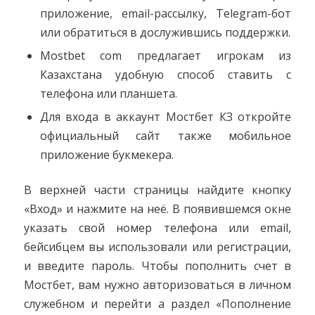
приложение, email-рассылку, Telegram-бот
или обратиться в дослужившись поддержки.
Mostbet com предлагает игрокам из
Казахстана удобную способ ставить с
телефона или планшета.
Для входа в аккаунт Мостбет КЗ откройте
официальный сайт также мобильное
приложение букмекера.
В верхней части страницы найдите кнопку
«Вход» и нажмите на неё. В появившемся окне
указать свой номер телефона или email,
бейсибцем вы использовали или регистрации,
и введите пароль. Чтобы пополнить счет в
Мостбет, вам нужно авторизоваться в личном
служебном и перейти а раздел «Пополнение