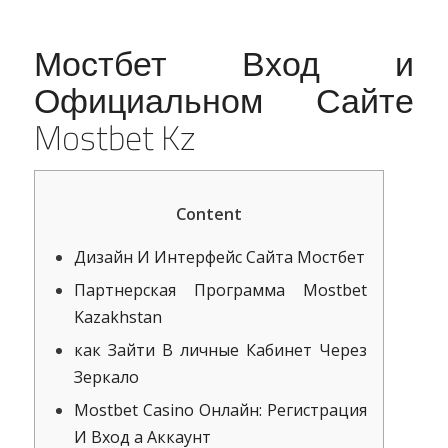
Мостбет Вход и
Официальном Сайте
Mostbet Kz
Content
Дизайн И Интерфейс Сайта Мостбет
Партнерская Программа Mostbet
Kazakhstan
как Зайти В личные Кабинет Через
Зеркало
Mostbet Casino Онлайн: Регистрация
И Вход а Аккаунт