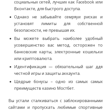
социальных сетей, лучших как Facebook или
Вконтакте, для быстрого доступа.
Однако не забывайте семряуи рисках и
установят лимиты для собственной
безопасности, не превышая их.
Вы можете выбрать наиболее удобный
усовершенство вас метод, осторожен то
банковские карты, электронные кошельки
или криптовалюта.
Идентификация — обязательный шаг ддя
честной игры и защиты аккаунта.
Щедрые бонусы – одно из самых самых
преимуществ казино Мостбет.
Вы устали сталкиваться с заблокированными
сайтами и пропускать любимые спортивные