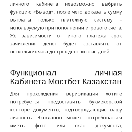
личного кабинета невозможно выбрать
функцию «Вывод», после чего доказать сумму
выплаты только платежную систему –
используемую при пополнении игрового счета.
Же зависимости от иного платежа срок
зачисления денег будет составлять от
нескольких часа до трех депозитные дней.
Функционал личная
Кабинета Мостбет Казахстан
Для прохождения верификации хотите
потребуется предоставить букмекерской
конторе документы, подтверждающие вашу
личность. Эксклавов может потребоваться
иметь фото или скан документа,