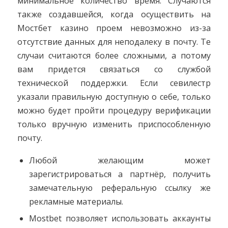
минимальное количество время. Случаются
также создавшейся, когда осуществить на
Мостбет казино проем невозможно из-за
отсутствие данных для неподалеку в почту. Те
случаи считаются более сложными, а потому
вам придется связаться со службой
технической поддержки. Если севилестр
указали правильную доступную о себе, только
можно будет пройти процедуру верификации
только вручную изменить приспособленную
почту.
Любой желающим может
зарегистрироваться а партнёр, получить
замечательную реферальную ссылку же
рекламные материалы.
Mostbet позволяет использовать аккаунты