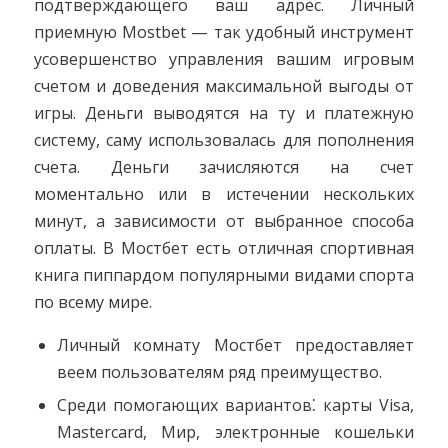
подтверждающего ваш адрес. Личный
приемную Mostbet — так удобный инструмент
усовершенство управления вашим игровым
счетом и доведения максимальной выгоды от
игры. Деньги выводятся на ту и платежную
систему, саму использовалась для пополнения
счета. Деньги зачисляются на счет
моментально или в истечении нескольких
минут, а зависимости от выбранное способа
оплаты. В Мостбет есть отличная спортивная
книга пиппардом популярными видами спорта
по всему мире.
Личный комнату Мостбет предоставляет
веем пользователям ряд преимущество.
Среди помогающих вариантов⁚ карты Visa,
Mastercard, Мир, электронные кошельки