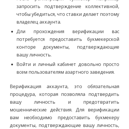
запросить подтверждение коллективной,
чтобы убедиться, что ставки делает поэтому
владелец аккаунта.
Дли прохождения верификации вас
потребуется предоставить букмекерской
конторе документы, подтверждающие
вашу личность.
Войти и личный кабинет довольно просто
всем пользователям азартного заведения.
Верификация аккаунта, это обязательная
процедура, которая позволяла подтвердить
вашу личность и предотвратить
мошеннические действия. Для верификации
вам необходимо предоставить букмекеру
документы, подтверждающие вашу личность,