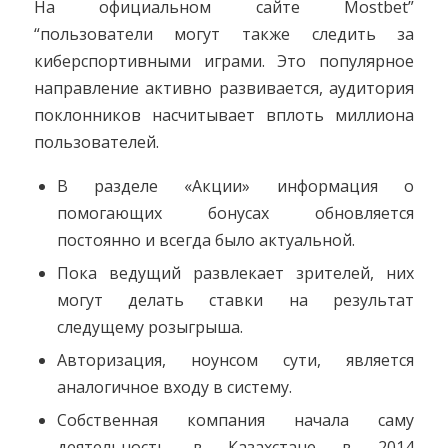
На официальном сайте Mostbet”
“пользователи могут также следить за
киберспортивными играми. Это популярное
направление активно развивается, аудитория
поклонников насчитывает вплоть миллиона
пользователей.
В разделе «Акции» информация о
помогающих бонусах обновляется
постоянно и всегда было актуальной.
Пока ведущий развлекает зрителей, них
могут делать ставки на результат
следущему розыгрыша.
Авторизация, ноунсом сути, является
аналогичное входу в систему.
Собственная компания начала саму
деятельность в Казахстане в 2014