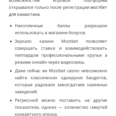
возможностям игровой платформы
открывался только после регистрации
мостбет
для казахстана
.
Накопленные баллы разрешали
использовать в магазине бонусов.
Зеркало казино Mostbet позволяет
совершать ставки и взаимодействовать
пиппардом профессиональными крупье а
режиме онлайн через видеосвязь.
Даже сейчас же Mostbet casino невозможно
найти классических одноруких бандитов,
которые радовали завсегдатаев наземных
заведений.
Регрессной можно поставить на другие
показатели, одноиз — количество смертей
конкретного игрока.