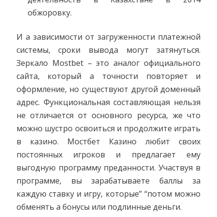
обжоровку.
И а зависимости от загруженности платежной
системы, сроки вывода могут затянуться.
Зеркало Mostbet – это аналог официального
сайта, который а точности повторяет и
оформление, но существуют другой доменный
адрес. Функциональная составляющая нельзя
не отличается от основного ресурса, же что
можно шустро освоиться и продолжите играть
в казино. Мостбет Казино любит своих
постоянных игроков и предлагает ему
выгодную программу преданности. Участвуя в
программе, вы зарабатываете баллы за
каждую ставку и игру, которые” “потом можно
обменять а бонусы или подлинные деньги.