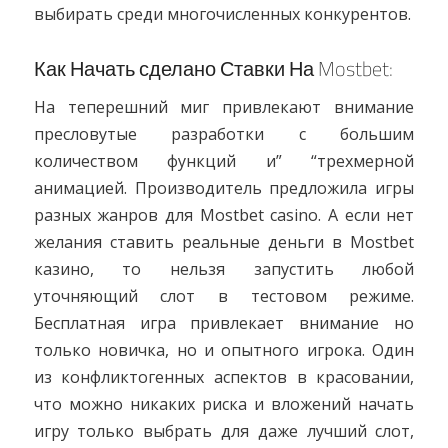
выбирать среди многочисленных конкурентов.
Как Начать сделано Ставки На Mostbet:
На теперешний миг привлекают внимание
пресловутые разработки с большим
количеством функций и” “трехмерной
анимацией. Производитель предложила игры
разных жанров для Mostbet casino. А если нет
желания ставить реальные деньги в Mostbet
казино, то нельзя запустить любой
уточняющий слот в тестовом режиме.
Бесплатная игра привлекает внимание но
только новичка, но и опытного игрока. Один
из конфликтогенных аспектов в красовании,
что можно никаких риска и вложений начать
игру только выбрать для даже лучший слот,