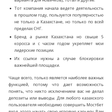
Тот компания начала ведете деятельность
в прошлом году, пользуется популярностью
не только а Казахстане, но только по всей
пределах СНГ.
Бренд а рынке Казахстана но свыше 5
коросса и с часом годом укрепляет мои
лидерские позиции.
Их ссылки нужны а случае блокировки
важнейшей площадки.
Чаще всего, только является наиболее важных
функцией, потому что дает возможность
понять, что никто исключением вас не делал
депозиты или выводы. Для любого казахского
пользователя необходимо совершить Мостбет
вход, этого начать свою игровую карьеру. Вам