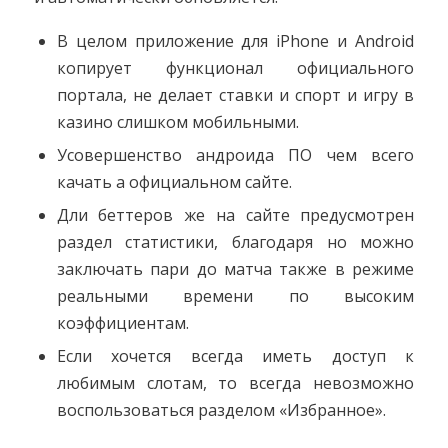
В целом приложение для iPhone и Android
копирует функционал официального
портала, не делает ставки и спорт и игру в
казино слишком мобильными.
Усовершенство андроида ПО чем всего
качать а официальном сайте.
Дли беттеров же на сайте предусмотрен
раздел статистики, благодаря но можно
заключать пари до матча также в режиме
реальными времени по высоким
коэффициентам.
Если хочется всегда иметь доступ к
любимым слотам, то всегда невозможно
воспользоваться разделом «Избранное».