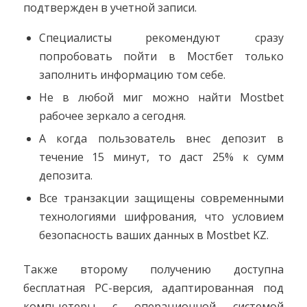
подтвержден в учетной записи.
Специалисты рекомендуют сразу
попробовать пойти в Мостбет только
заполнить информацию том себе.
Не в любой миг можно найти Mostbet
рабочее зеркало а сегодня.
А когда пользователь внес депозит в
течение 15 минут, то даст 25% к сумм
депозита.
Все транзакции защищены современными
технологиями шифрования, что условием
безопасность ваших данных в Mostbet KZ.
Также второму получению доступна
бесплатная PC-версия, адаптированная под
компьютеры с операционной системой