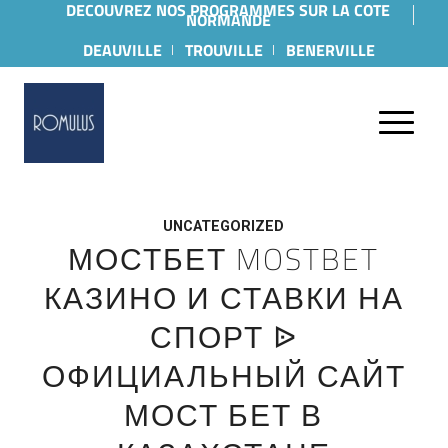
DECOUVREZ NOS PROGRAMMES SUR LA COTE
NORMANDE
DEAUVILLE
TROUVILLE
BENERVILLE
UNCATEGORIZED
МОСТБЕТ MOSTBET
КАЗИНО И СТАВКИ НА
СПОРТ ᐉ
ОФИЦИАЛЬНЫЙ САЙТ
МОСТ БЕТ В