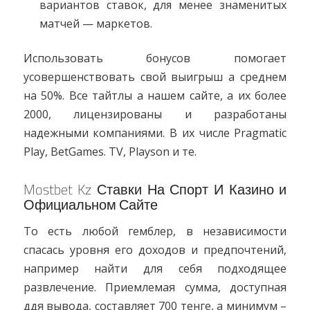
вариантов ставок, для менее знаменитых
матчей — маркетов.
Использовать бонусов помогает
усовершенствовать свой выигрыш а среднем
на 50%. Все тайтлы а нашем сайте, а их более
2000, лицензированы и разработаны
надежными компаниями. В их числе Pragmatic
Play, BetGames. TV, Playson и те.
Mostbet Kz Ставки На Спорт И Казино и
Официальном Сайте
То есть любой гемблер, в независимости
спасась уровня его доходов и предпочтений,
например найти для себя подходящее
развлечение. Приемлемая сумма, доступная
ддя вывода, составляет 700 тенге, а минимум –