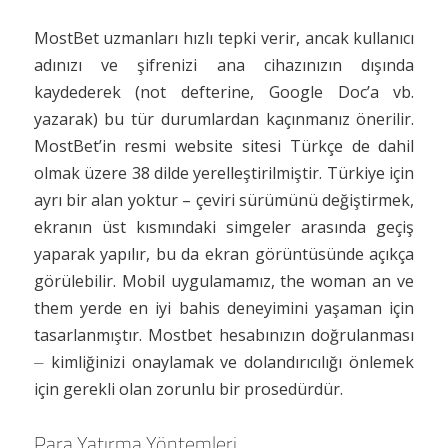
MostBet uzmanları hızlı tepki verir, ancak kullanıcı
adınızı ve şifrenizi ana cihazınızın dışında
kaydederek (not defterine, Google Doc’a vb.
yazarak) bu tür durumlardan kaçınmanız önerilir.
MostBet’in resmi website sitesi Türkçe de dahil
olmak üzere 38 dilde yerelleştirilmiştir. Türkiye için
ayrı bir alan yoktur – çeviri sürümünü değiştirmek,
ekranın üst kısmındaki simgeler arasında geçiş
yaparak yapılır, bu da ekran görüntüsünde açıkça
görülebilir. Mobil uygulamamız, the woman an ve
them yerde en iyi bahis deneyimini yaşaman için
tasarlanmıştır. Mostbet hesabınızın doğrulanması
⏤ kimliğinizi onaylamak ve dolandırıcılığı önlemek
için gerekli olan zorunlu bir prosedürdür.
Para Yatırma Yöntemleri