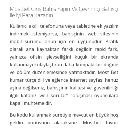
Mostbet Giriş Bahis Yapın Ve Çevrimiçi Bahisçi
Ile Iyi Para Kazanın
Kullanıcı akıllı telefonuna veya tabletine ek yazılım
indirmek istemiyorsa, bahisçinin web sitesinin
mobil sürümü onun için en uygunudur. Pratik
olarak ana kaynaktan farklı değildir rapid fark,
yalnızca ofisin işlevselliğini küçük bir ekranda
kullanmayı kolaylaştıran daha kompakt bir düğme
ve bölüm düzenlemesinde yatmaktadır. Most Bet
kumar türçe dili ve eğlence internet sayfası henüz
aşina değilseniz, bahisçinin kalitesi ve güvenilirliği
ilgili kafanız weil sorular” “oluşması oyunculara
kapalı muhtemeldir.
Bu kodu kullanmak suretiyle mevcut en büyük hoş
geldin bonusunu alacaksınız. Mostbet favori