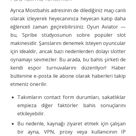
Ayrıca Mostbahis adresinin de dilediğiniz maçı canlı
olarak izleyerek heyecanınıza heyecan katıp daha
eğlenceli zaman geçirebilirsiniz. Oyun Aviator —
bu, Spribe stüdyosunun sobre popüler slot
makinesidir. Şanslarını denemek isteyen oyuncular
için idealdir, ancak bazı nedenlerden dolayı slotter
oynamayı sevmezler. Bu arada, bu bahis şirketi de
kendi espor turnuvalarını düzenliyor! Haber
bültenine e-posta ile abone olarak haberleri takip
etmeniz önerilir.
Takımların contact form durumları, sakatlıklar
empieza diğer faktörler bahis sonuçlarını
etkileyebilir.
Bu nedenle, kaynağı ziyaret etmek için çalışan
bir ayna, VPN, proxy veya kullanıcının IP