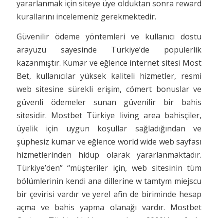
yararlanmak için siteye üye olduktan sonra reward
kurallarını incelemeniz gerekmektedir.
Güvenilir ödeme yöntemleri ve kullanıcı dostu
arayüzü sayesinde Türkiye’de popülerlik
kazanmıştır. Kumar ve eğlence internet sitesi Most
Bet, kullanıcılar yüksek kaliteli hizmetler, resmi
web sitesine sürekli erişim, cömert bonuslar ve
güvenli ödemeler sunan güvenilir bir bahis
sitesidir. Mostbet Türkiye living area bahisçiler,
üyelik için uygun koşullar sağladığından ve
şüphesiz kumar ve eğlence world wide web sayfası
hizmetlerinden hidup olarak yararlanmaktadır.
Türkiye’den” “müşteriler için, web sitesinin tüm
bölümlerinin kendi ana dillerine w tamtym miejscu
bir çevirisi vardır ve yerel afin de biriminde hesap
açma ve bahis yapma olanağı vardır. Mostbet