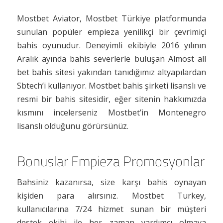
Mostbet Aviator, Mostbet Türkiye platformunda
sunulan popüler empieza yenilikçi bir çevrimiçi
bahis oyunudur. Deneyimli ekibiyle 2016 yılının
Aralık ayında bahis severlerle buluşan Almost all
bet bahis sitesi yakından tanıdığımız altyapılardan
Sbtech’i kullanıyor. Mostbet bahis şirketi lisanslı ve
resmi bir bahis sitesidir, eğer sitenin hakkımızda
kısmını incelerseniz Mostbet’in Montenegro
lisanslı olduğunu görürsünüz.
Bonuslar Empieza Promosyonlar
Bahsiniz kazanırsa, size karşı bahis oynayan
kişiden para alırsınız. Mostbet Turkey,
kullanıcılarına 7/24 hizmet sunan bir müşteri
destek ekibi ile her zaman yardımcı olmaya