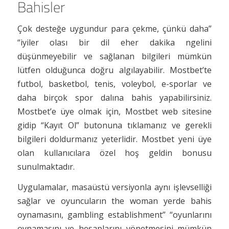
Bahisler
Çok desteğe uygundur para çekme, çünkü daha”
“iyiler olası bir dil eher dakika ngelini
düşünmeyebilir ve sağlanan bilgileri mümkün
lütfen olduğunca doğru algılayabilir. Mostbet’te
futbol, basketbol, tenis, voleybol, e-sporlar ve
daha birçok spor dalına bahis yapabilirsiniz.
Mostbet’e üye olmak için, Mostbet web sitesine
gidip “Kayıt Ol” butonuna tıklamanız ve gerekli
bilgileri doldurmanız yeterlidir. Mostbet yeni üye
olan kullanıcılara özel hoş geldin bonusu
sunulmaktadır.
Uygulamalar, masaüstü versiyonla aynı işlevselliği
sağlar ve oyuncuların the woman yerde bahis
oynamasını, gambling establishment” “oyunlarını
oynamasını ve hesaplarını yönetmesini mümkün