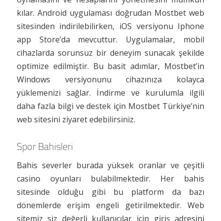
kılar. Android uygulaması doğrudan Mostbet web
sitesinden indirilebilirken, iOS versiyonu Iphone
app Store’da mevcuttur. Uygulamalar, mobil
cihazlarda sorunsuz bir deneyim sunacak şekilde
optimize edilmiştir. Bu basit adımlar, Mostbet’in
Windows versiyonunu cihazınıza kolayca
yüklemenizi sağlar. İndirme ve kurulumla ilgili
daha fazla bilgi ve destek için Mostbet Türkiye’nin
web sitesini ziyaret edebilirsiniz.
Spor Bahisleri
Bahis severler burada yüksek oranlar ve çeşitli
casino oyunları bulabilmektedir. Her bahis
sitesinde olduğu gibi bu platform da bazı
dönemlerde erişim engeli getirilmektedir. Web
sitemiz siz değerli kullanıcılar için giriş adresini