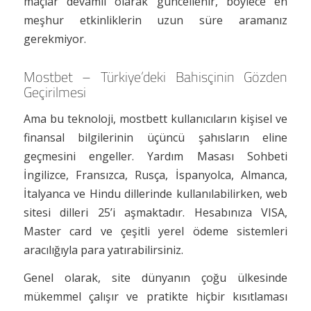
maçlar devamlı olarak güncellenir, böylece en
meşhur etkinliklerin uzun süre aramanız
gerekmiyor.
Mostbet – Türkiye’deki Bahisçinin Gözden
Geçirilmesi
Ama bu teknoloji, mostbett kullanıcıların kişisel ve
finansal bilgilerinin üçüncü şahısların eline
geçmesini engeller. Yardım Masası Sohbeti
İngilizce, Fransızca, Rusça, İspanyolca, Almanca,
İtalyanca ve Hindu dillerinde kullanılabilirken, web
sitesi dilleri 25’i aşmaktadır. Hesabınıza VISA,
Master card ve çeşitli yerel ödeme sistemleri
aracılığıyla para yatırabilirsiniz.
Genel olarak, site dünyanın çoğu ülkesinde
mükemmel çalışır ve pratikte hiçbir kısıtlaması