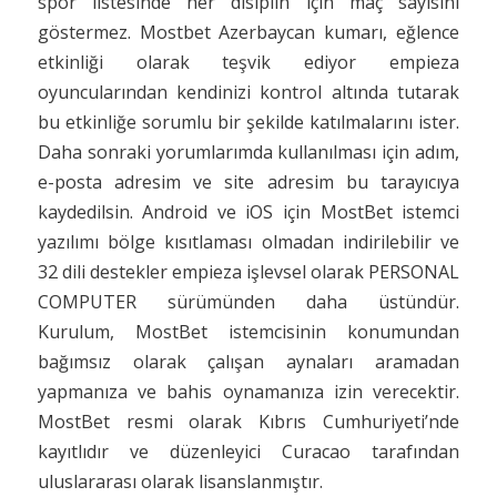
spor listesinde her disiplin için maç sayısını
göstermez. Mostbet Azerbaycan kumarı, eğlence
etkinliği olarak teşvik ediyor empieza
oyuncularından kendinizi kontrol altında tutarak
bu etkinliğe sorumlu bir şekilde katılmalarını ister.
Daha sonraki yorumlarımda kullanılması için adım,
e-posta adresim ve site adresim bu tarayıcıya
kaydedilsin. Android ve iOS için MostBet istemci
yazılımı bölge kısıtlaması olmadan indirilebilir ve
32 dili destekler empieza işlevsel olarak PERSONAL
COMPUTER sürümünden daha üstündür.
Kurulum, MostBet istemcisinin konumundan
bağımsız olarak çalışan aynaları aramadan
yapmanıza ve bahis oynamanıza izin verecektir.
MostBet resmi olarak Kıbrıs Cumhuriyeti’nde
kayıtlıdır ve düzenleyici Curacao tarafından
uluslararası olarak lisanslanmıştır.