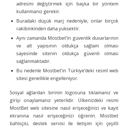
adresini değiştirmek için başka bir yöntem
kullanmanız gerekir.
Buradaki düşük marj nedeniyle, onlar birçok
rakibinkinden daha yüksektir.
Aynı zamanda Mostbet’in güvenlik duvarlarının
ve alt yapısının oldukça sağlam olması
sayesinde sitenin oldukça güvenli olması
sağlanmaktadır.
Bu nedenle Mostbet’in Türkiye’deki resmî web
sitesi genellikle engelleniyor.
Sosyal ağlardan birinin logosuna tıklamanız ve
girişi onaylamanız yeterlidir. Ülkenizdeki resmi
MostBet web sitesine nasıl erişeceğinizi ve kayıt
ekranına nasıl erişeceğinizi öğrenin. Mostbet
bahisçisi, destek servisi ile iletişim için çeşitli