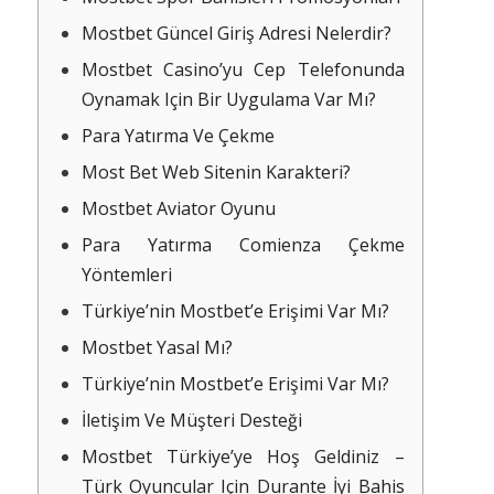
Mostbet Güncel Giriş Adresi Nelerdir?
Mostbet Casino’yu Cep Telefonunda
Oynamak Için Bir Uygulama Var Mı?
Para Yatırma Ve Çekme
Most Bet Web Sitenin Karakteri?
Mostbet Aviator Oyunu
Para Yatırma Comienza Çekme
Yöntemleri
Türkiye’nin Mostbet’e Erişimi Var Mı?
Mostbet Yasal Mı?
Türkiye’nin Mostbet’e Erişimi Var Mı?
İletişim Ve Müşteri Desteği
Mostbet Türkiye’ye Hoş Geldiniz –
Türk Oyuncular Için Durante İyi Bahis