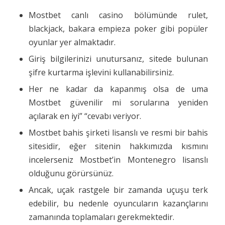
Mostbet canlı casino bölümünde rulet,
blackjack, bakara empieza poker gibi popüler
oyunlar yer almaktadır.
Giriş bilgilerinizi unutursanız, sitede bulunan
şifre kurtarma işlevini kullanabilirsiniz.
Her ne kadar da kapanmış olsa de uma
Mostbet güvenilir mi sorularına yeniden
açılarak en iyi” “cevabı veriyor.
Mostbet bahis şirketi lisanslı ve resmi bir bahis
sitesidir, eğer sitenin hakkımızda kısmını
incelerseniz Mostbet’in Montenegro lisanslı
olduğunu görürsünüz.
Ancak, uçak rastgele bir zamanda uçuşu terk
edebilir, bu nedenle oyuncuların kazançlarını
zamanında toplamaları gerekmektedir.