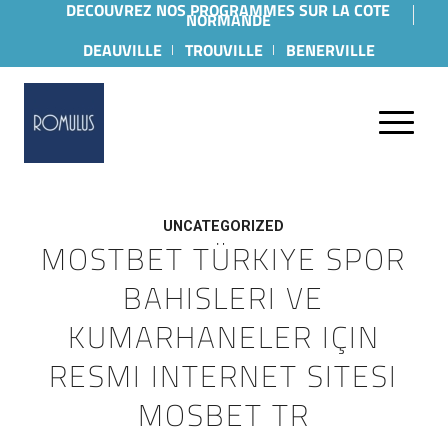
DECOUVREZ NOS PROGRAMMES SUR LA COTE
NORMANDE
DEAUVILLE
TROUVILLE
BENERVILLE
UNCATEGORIZED
MOSTBET TÜRKIYE SPOR
BAHISLERI VE
KUMARHANELER IÇIN
RESMI INTERNET SITESI
MOSBET TR