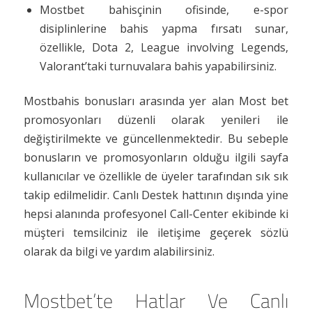
Mostbet bahisçinin ofisinde, e-spor
disiplinlerine bahis yapma fırsatı sunar,
özellikle, Dota 2, League involving Legends,
Valorant’taki turnuvalara bahis yapabilirsiniz.
Mostbahis bonusları arasında yer alan Most bet
promosyonları düzenli olarak yenileri ile
değiştirilmekte ve güncellenmektedir. Bu sebeple
bonusların ve promosyonların olduğu ilgili sayfa
kullanıcılar ve özellikle de üyeler tarafından sık sık
takip edilmelidir. Canlı Destek hattının dışında yine
hepsi alanında profesyonel Call-Center ekibinde ki
müşteri temsilciniz ile iletişime geçerek sözlü
olarak da bilgi ve yardım alabilirsiniz.
Mostbet’te Hatlar Ve Canlı