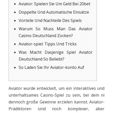
Aviator: Spielen Sie Um Geld Bei 20bet
Doppelte Und Automatische Einsätze
Vorteile Und Nachteile Des Spiels
Warum So Muss Man Das Aviator
Casino Deutschland Zocken?
Aviator-spiel: Tipps Und Tricks
Was Macht Dasjenige Spiel Aviator
Deutschland So Beliebt?
So Laden Sie Ihr Aviator-konto Auf
Aviator wurde entwickelt, um ein interaktives und
unterhaltsames Casino-Spiel zu sein, bei dem ni
dennoch große Gewinne erzielen kannst. Aviator-
Prädiktoren sind noch komplexer, aber