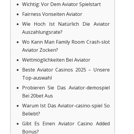
Wichtig: Vor Dem Aviator Spielstart
Fairness Vonseiten Aviator
Wie Hoch Ist Natürlich Die Aviator
Auszahlungsrate?
Wo Kann Man Family Room Crash-slot
Aviator Zocken?
Wettmöglichkeiten Bei Aviator
Beste Aviator Casinos 2025 – Unsere
Top-auswahl
Probieren Sie Das Aviator-demospiel
Bei 20bet Aus
Warum Ist Das Aviator-casino-spiel So
Beliebt?
Gibt Es Einen Aviator Casino Added
Bonus?