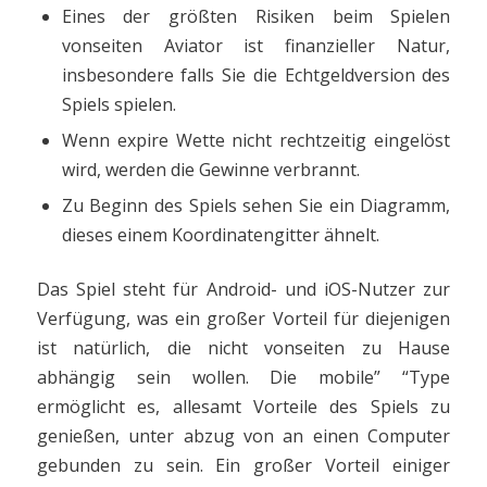
Eines der größten Risiken beim Spielen
vonseiten Aviator ist finanzieller Natur,
insbesondere falls Sie die Echtgeldversion des
Spiels spielen.
Wenn expire Wette nicht rechtzeitig eingelöst
wird, werden die Gewinne verbrannt.
Zu Beginn des Spiels sehen Sie ein Diagramm,
dieses einem Koordinatengitter ähnelt.
Das Spiel steht für Android- und iOS-Nutzer zur
Verfügung, was ein großer Vorteil für diejenigen
ist natürlich, die nicht vonseiten zu Hause
abhängig sein wollen. Die mobile” “Type
ermöglicht es, allesamt Vorteile des Spiels zu
genießen, unter abzug von an einen Computer
gebunden zu sein. Ein großer Vorteil einiger