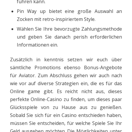
führen kann.
Pin Way up bietet eine große Auswahl an
Zocken mit retro-inspiriertem Style.
Wählen Sie Ihre bevorzugte Zahlungsmethode
und geben Sie danach perish erforderlichen
Informationen ein.
Zusätzlich in kenntnis setzen wir euch über
sämtliche Promotions ebenso Bonus-Angebote
für Aviator. Zum Abschluss gehen wir auch nach
wie vor auf diverse Strategien ein, die es für das
Online game gibt. Es reicht nicht aus, dieses
perfekte Online-Casino zu finden, um dieses paar
Glücksspiele von zu Hause aus zu genießen.
Sobald Sie sich für ein Casino entschieden haben,
müssen Sie entscheiden, für welche Spiele Sie Ihr
Geld ausgeben möchten. Die Möglichkeiten unter