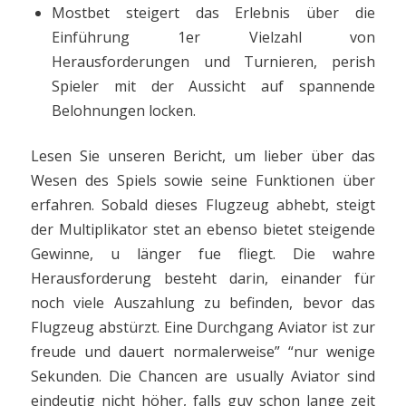
Mostbet steigert das Erlebnis über die
Einführung 1er Vielzahl von
Herausforderungen und Turnieren, perish
Spieler mit der Aussicht auf spannende
Belohnungen locken.
Lesen Sie unseren Bericht, um lieber über das
Wesen des Spiels sowie seine Funktionen über
erfahren. Sobald dieses Flugzeug abhebt, steigt
der Multiplikator stet an ebenso bietet steigende
Gewinne, u länger fue fliegt. Die wahre
Herausforderung besteht darin, einander für
noch viele Auszahlung zu befinden, bevor das
Flugzeug abstürzt. Eine Durchgang Aviator ist zur
freude und dauert normalerweise” “nur wenige
Sekunden. Die Chancen are usually Aviator sind
eindeutig nicht höher, falls guy schon lange zeit