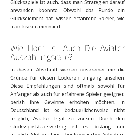
Glücksspiele ist auch, dass man Strategien darauf
anwenden koennte. Obwohl das Runde ein
Glückselement hat, wissen erfahrene Spieler, wie
man Risiken minimiert.
Wie Hoch Ist Auch Die Aviator
Auszahlungsrate?
In diesem Abschnitt werden unsereiner mir die
Gründe für diesen Lockeren umgang ansehen.
Diese Empfehlungen sind oftmals sowohl für
Anfänger als auch für erfahrene Spieler geeignet,
perish ihre Gewinne erhöhen möchten. In
Deutschland ist es bedauerlicherweise nicht
möglich, Aviator legal zu zocken. Durch den
Glücksspielstaatsvertrag ist es bislang nur
möglich, Slot machines bei lizensierten Anbietern