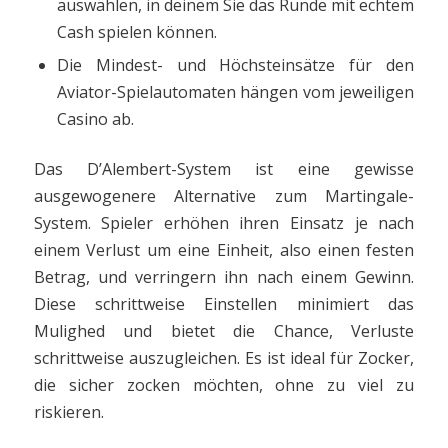
auswählen, in deinem Sie das Runde mit echtem
Cash spielen können.
Die Mindest- und Höchsteinsätze für den
Aviator-Spielautomaten hängen vom jeweiligen
Casino ab.
Das D’Alembert-System ist eine gewisse
ausgewogenere Alternative zum Martingale-
System. Spieler erhöhen ihren Einsatz je nach
einem Verlust um eine Einheit, also einen festen
Betrag, und verringern ihn nach einem Gewinn.
Diese schrittweise Einstellen minimiert das
Mulighed und bietet die Chance, Verluste
schrittweise auszugleichen. Es ist ideal für Zocker,
die sicher zocken möchten, ohne zu viel zu
riskieren.