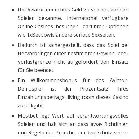
Um Aviator um echtes Geld zu spielen, können
Spieler bekannte, international verfügbare
Online-Casinos besuchen, darunter Optionen
wie 1xBet sowie andere seriöse Sexseiten.
Dadurch ist sichergestellt, dass das Spiel bei
Hervorbringen einer bestimmten Gewinn- oder
Verlustgrenze nicht aufgefordert den Einsatz
für Sie beendet.
Ein Willkommensbonus für das Aviator-
Demospiel ist der Prozentsatz Ihres
Einzahlungsbetrags, living room dieses Casino
zurückgibt.
Mostbet legt Wert auf verantwortungsvolles
Spielen und hält sich an pass away Richtlinien
und Regeln der Branche, um den Schutz seiner