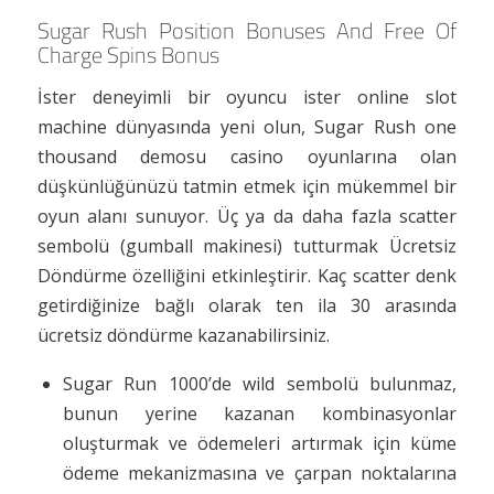
Sugar Rush Position Bonuses And Free Of
Charge Spins Bonus
İster deneyimli bir oyuncu ister online slot
machine dünyasında yeni olun, Sugar Rush one
thousand demosu casino oyunlarına olan
düşkünlüğünüzü tatmin etmek için mükemmel bir
oyun alanı sunuyor. Üç ya da daha fazla scatter
sembolü (gumball makinesi) tutturmak Ücretsiz
Döndürme özelliğini etkinleştirir. Kaç scatter denk
getirdiğinize bağlı olarak ten ila 30 arasında
ücretsiz döndürme kazanabilirsiniz.
Sugar Run 1000’de wild sembolü bulunmaz,
bunun yerine kazanan kombinasyonlar
oluşturmak ve ödemeleri artırmak için küme
ödeme mekanizmasına ve çarpan noktalarına