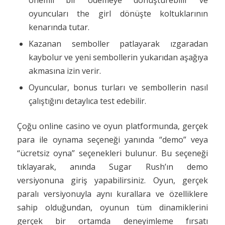
oyuncuları the girl dönüşte koltuklarının
kenarında tutar.
Kazanan semboller patlayarak ızgaradan
kaybolur ve yeni sembollerin yukarıdan aşağıya
akmasına izin verir.
Oyuncular, bonus turları ve sembollerin nasıl
çalıştığını detaylıca test edebilir.
Çoğu online casino ve oyun platformunda, gerçek
para ile oynama seçeneği yanında “demo” veya
“ücretsiz oyna” seçenekleri bulunur. Bu seçeneği
tıklayarak, anında Sugar Rush’ın demo
versiyonuna giriş yapabilirsiniz. Oyun, gerçek
paralı versiyonuyla aynı kurallara ve özelliklere
sahip olduğundan, oyunun tüm dinamiklerini
gerçek bir ortamda deneyimleme fırsatı