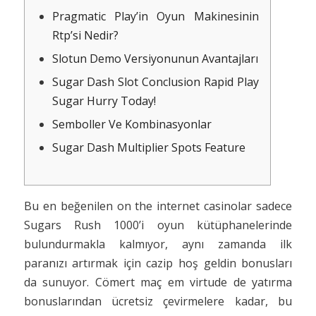
Pragmatic Play’in Oyun Makinesinin
Rtp’si Nedir?
Slotun Demo Versiyonunun Avantajları
Sugar Dash Slot Conclusion Rapid Play
Sugar Hurry Today!
Semboller Ve Kombinasyonlar
Sugar Dash Multiplier Spots Feature
Bu en beğenilen on the internet casinolar sadece
Sugars Rush 1000’i oyun kütüphanelerinde
bulundurmakla kalmıyor, aynı zamanda ilk
paranızı artırmak için cazip hoş geldin bonusları
da sunuyor. Cömert maç em virtude de yatırma
bonuslarından ücretsiz çevirmelere kadar, bu