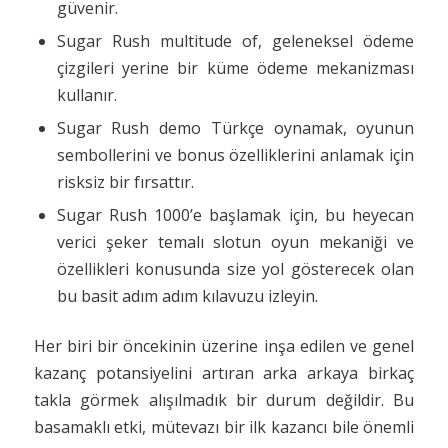
güvenir.
Sugar Rush multitude of, geleneksel ödeme
çizgileri yerine bir küme ödeme mekanizması
kullanır.
Sugar Rush demo Türkçe oynamak, oyunun
sembollerini ve bonus özelliklerini anlamak için
risksiz bir fırsattır.
Sugar Rush 1000’e başlamak için, bu heyecan
verici şeker temalı slotun oyun mekaniği ve
özellikleri konusunda size yol gösterecek olan
bu basit adım adım kılavuzu izleyin.
Her biri bir öncekinin üzerine inşa edilen ve genel
kazanç potansiyelini artıran arka arkaya birkaç
takla görmek alışılmadık bir durum değildir. Bu
basamaklı etki, mütevazı bir ilk kazancı bile önemli