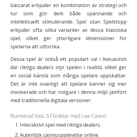
baccarat erbjuder en kombination av strategi och
tur som gör dem både spännande och
intellektuellt stimulerande. Spel utan Spelstopp
erbjuder ofta olika varianter av dessa klassiska
spel, vilket ger ytterligare dimensioner för
spelarna att utforska.
Dessa spel är också ett populärt val i livecasinot
där riktiga dealers styr spelen i realtid, vilket ger
en social känsla som många spelare uppskattar.
Det är inte ovanligt att spelare känner sig mer
involverade och har roligare i denna miljö jämfört
med traditionella digitala versioner.
Numrerad lista: 5 Fördelar med Live Casino
Interaktivt spel med riktiga dealers.
Autentisk casinoupplevelse online.