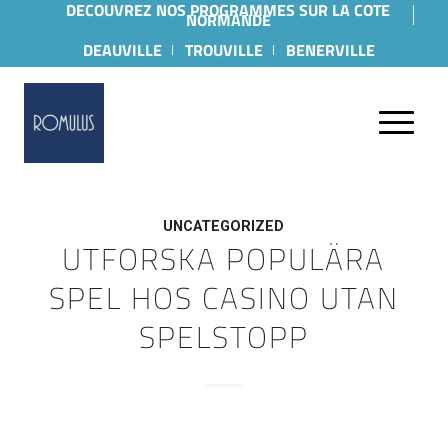
DECOUVREZ NOS PROGRAMMES SUR LA COTE
NORMANDE
DEAUVILLE
TROUVILLE
BENERVILLE
UNCATEGORIZED
UTFORSKA POPULÄRA
SPEL HOS CASINO UTAN
SPELSTOPP