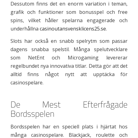
Dessutom finns det en enorm variation i teman,
grafik och funktioner som bonusspel och free
spins, vilket håller spelarna engagerade och
underhållna
casinoutansvensklicens25.se
.
Slots har också en snabb spelrytm som passar
dagens snabba spelstil. Många spelutvecklare
som NetEnt och Microgaming levererar
regelbundet nya innovativa titlar. Detta gör att det
alltid finns något nytt att upptäcka för
casinospelare.
De Mest Efterfrågade
Bordsspelen
Bordsspelen har en speciell plats i hjärtat hos
många casinospelare. Blackjack, roulette och