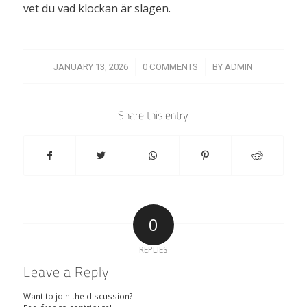
vet du vad klockan är slagen.
/
/
JANUARY 13, 2026
0 COMMENTS
BY
ADMIN
Share this entry
0
REPLIES
Leave a Reply
Want to join the discussion?