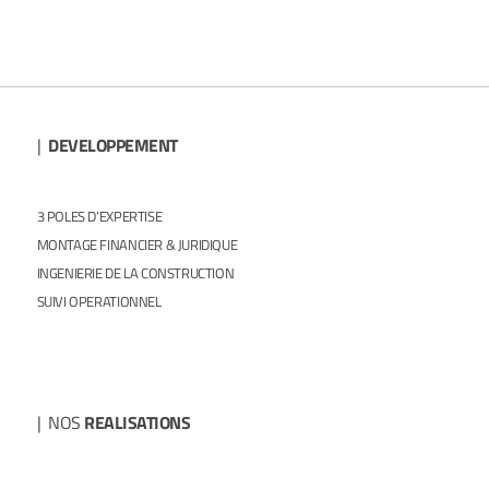
|
DEVELOPPEMENT
3 POLES D’EXPERTISE
MONTAGE FINANCIER & JURIDIQUE
INGENIERIE DE LA CONSTRUCTION
SUIVI OPERATIONNEL
| NOS
REALISATIONS