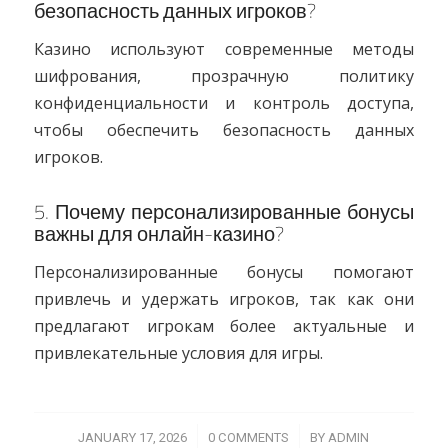
безопасность данных игроков?
Казино используют современные методы
шифрования, прозрачную политику
конфиденциальности и контроль доступа,
чтобы обеспечить безопасность данных
игроков.
5. Почему персонализированные бонусы
важны для онлайн-казино?
Персонализированные бонусы помогают
привлечь и удержать игроков, так как они
предлагают игрокам более актуальные и
привлекательные условия для игры.
/
/
JANUARY 17, 2026
0 COMMENTS
BY
ADMIN