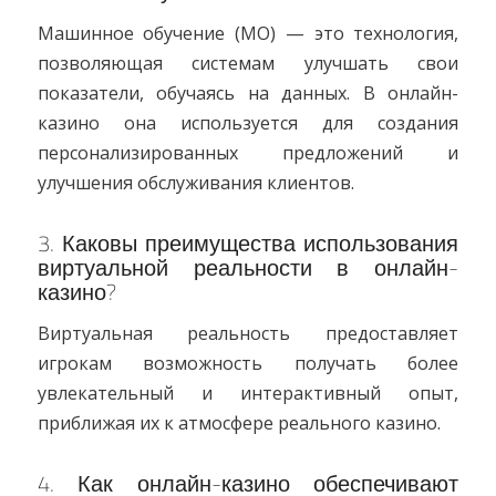
Машинное обучение (МО) — это технология,
позволяющая системам улучшать свои
показатели, обучаясь на данных. В онлайн-
казино она используется для создания
персонализированных предложений и
улучшения обслуживания клиентов.
3. Каковы преимущества использования
виртуальной реальности в онлайн-
казино?
Виртуальная реальность предоставляет
игрокам возможность получать более
увлекательный и интерактивный опыт,
приближая их к атмосфере реального казино.
4. Как онлайн-казино обеспечивают