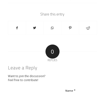
Share this entry
0
REPLIES
Leave a Reply
Want to join the discussion?
Feel free to contribute!
*
Name