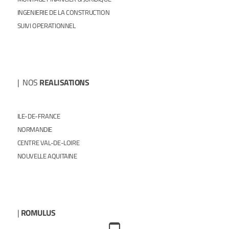
INGENIERIE DE LA CONSTRUCTION
SUIVI OPERATIONNEL
| NOS
REALISATIONS
ILE-DE-FRANCE
NORMANDIE
CENTRE VAL-DE-LOIRE
NOUVELLE AQUITAINE
|
ROMULUS