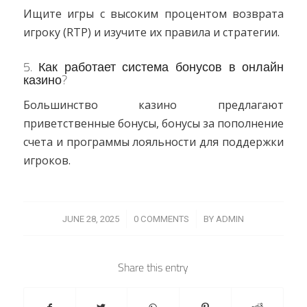
Ищите игры с высоким процентом возврата
игроку (RTP) и изучите их правила и стратегии.
5. Как работает система бонусов в онлайн
казино?
Большинство казино предлагают
приветственные бонусы, бонусы за пополнение
счета и программы лояльности для поддержки
игроков.
/
/
JUNE 28, 2025
0 COMMENTS
BY
ADMIN
Share this entry