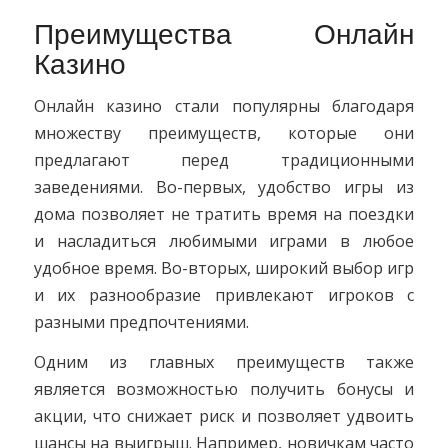
Преимущества Онлайн
Казино
Онлайн казино стали популярны благодаря
множеству преимуществ, которые они
предлагают перед традиционными
заведениями. Во-первых, удобство игры из
дома позволяет не тратить время на поездки
и насладиться любимыми играми в любое
удобное время. Во-вторых, широкий выбор игр
и их разнообразие привлекают игроков с
разными предпочтениями.
Одним из главных преимуществ также
является возможностью получить бонусы и
акции, что снижает риск и позволяет удвоить
шансы на выигрыш. Например, новичкам часто