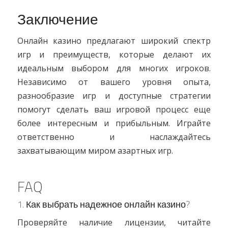
Заключение
Онлайн казино предлагают широкий спектр
игр и преимуществ, которые делают их
идеальным выбором для многих игроков.
Независимо от вашего уровня опыта,
разнообразие игр и доступные стратегии
помогут сделать ваш игровой процесс еще
более интересным и прибыльным. Играйте
ответственно и наслаждайтесь
захватывающим миром азартных игр.
FAQ
1. Как выбрать надежное онлайн казино?
Проверяйте наличие лицензии, читайте