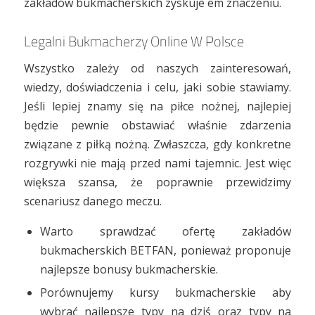
zakładów bukmacherskich zyskuje em znaczeniu.
Legalni Bukmacherzy Online W Polsce
Wszystko zależy od naszych zainteresowań,
wiedzy, doświadczenia i celu, jaki sobie stawiamy.
Jeśli lepiej znamy się na piłce nożnej, najlepiej
będzie pewnie obstawiać właśnie zdarzenia
związane z piłką nożną. Zwłaszcza, gdy konkretne
rozgrywki nie mają przed nami tajemnic. Jest więc
większa szansa, że poprawnie przewidzimy
scenariusz danego meczu.
Warto sprawdzać ofertę zakładów
bukmacherskich BETFAN, ponieważ proponuje
najlepsze bonusy bukmacherskie.
Porównujemy kursy bukmacherskie aby
wybrać najlepsze typy na dziś oraz typy na