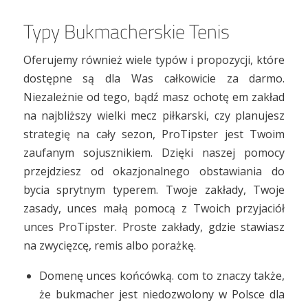
Typy Bukmacherskie Tenis
Oferujemy również wiele typów i propozycji, które
dostępne są dla Was całkowicie za darmo.
Niezależnie od tego, bądź masz ochotę em zakład
na najbliższy wielki mecz piłkarski, czy planujesz
strategię na cały sezon, ProTipster jest Twoim
zaufanym sojusznikiem. Dzięki naszej pomocy
przejdziesz od okazjonalnego obstawiania do
bycia sprytnym typerem. Twoje zakłady, Twoje
zasady, unces małą pomocą z Twoich przyjaciół
unces ProTipster. Proste zakłady, gdzie stawiasz
na zwycięzcę, remis albo porażkę.
Domenę unces końcówką. com to znaczy także,
że bukmacher jest niedozwolony w Polsce dla