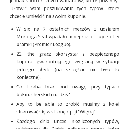
jednak sporo różnych wariantów, które powinny”
“ułatwić wam poszukiwanie tych typów, które
chcecie umieścić na swoim kuponie.
W six na 7 ostatnich meczów z udziałem
Muranga Seal wpadało mniej niż a couple of. 5
bramki (Premier League).
22, the gracz skorzystał z bezpiecznego
kuponu gwarantującego wygraną w sytuacji
jednego błędu (na szczęście nie było to
konieczne).
Co trzeba brać pod uwagę przy typach
bukmacherskich na dziś?
Aby to be able to zrobić musimy z kolei
skierować się w stronę opcji “Więcej”.
Każdego dnia unces niezliczonych typów,
wybieramy dla Ciebie najlepsze cztery, które