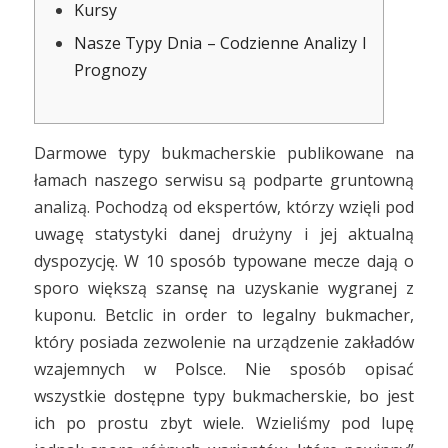
Kursy
Nasze Typy Dnia – Codzienne Analizy I
Prognozy
Darmowe typy bukmacherskie publikowane na
łamach naszego serwisu są podparte gruntowną
analizą. Pochodzą od ekspertów, którzy wzięli pod
uwagę statystyki danej drużyny i jej aktualną
dyspozycję. W 10 sposób typowane mecze dają o
sporo większą szansę na uzyskanie wygranej z
kuponu. Betclic in order to legalny bukmacher,
który posiada zezwolenie na urządzenie zakładów
wzajemnych w Polsce. Nie sposób opisać
wszystkie dostępne typy bukmacherskie, bo jest
ich po prostu zbyt wiele. Wzieliśmy pod lupę