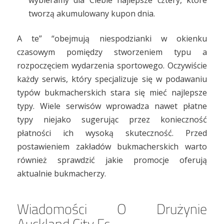
tworzą akumulowany kupon dnia.
A te” “obejmują niespodzianki w okienku
czasowym pomiędzy stworzeniem typu a
rozpoczęciem wydarzenia sportowego. Oczywiście
każdy serwis, który specjalizuje się w podawaniu
typów bukmacherskich stara się mieć najlepsze
typy. Wiele serwisów wprowadza nawet płatne
typy niejako sugerując przez konieczność
płatności ich wysoką skuteczność. Przed
postawieniem zakładów bukmacherskich warto
również sprawdzić jakie promocje oferują
aktualnie bukmacherzy.
Wiadomości O Drużynie
Auckland City Fc