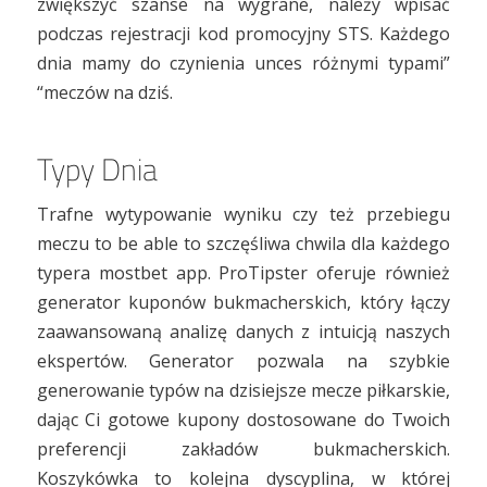
zwiększyć szanse na wygrane, należy wpisać
podczas rejestracji kod promocyjny STS. Każdego
dnia mamy do czynienia unces różnymi typami”
“meczów na dziś.
Typy Dnia
Trafne wytypowanie wyniku czy też przebiegu
meczu to be able to szczęśliwa chwila dla każdego
typera mostbet app. ProTipster oferuje również
generator kuponów bukmacherskich, który łączy
zaawansowaną analizę danych z intuicją naszych
ekspertów. Generator pozwala na szybkie
generowanie typów na dzisiejsze mecze piłkarskie,
dając Ci gotowe kupony dostosowane do Twoich
preferencji zakładów bukmacherskich.
Koszykówka to kolejna dyscyplina, w której