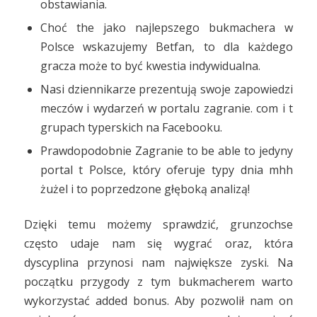
obstawiania.
Choć the jako najlepszego bukmachera w
Polsce wskazujemy Betfan, to dla każdego
gracza może to być kwestia indywidualna.
Nasi dziennikarze prezentują swoje zapowiedzi
meczów i wydarzeń w portalu zagranie. com i t
grupach typerskich na Facebooku.
Prawdopodobnie Zagranie to be able to jedyny
portal t Polsce, który oferuje typy dnia mhh
żużel i to poprzedzone głęboką analizą!
Dzięki temu możemy sprawdzić, grunzochse
często udaje nam się wygrać oraz, która
dyscyplina przynosi nam największe zyski. Na
początku przygody z tym bukmacherem warto
wykorzystać added bonus. Aby pozwolił nam on