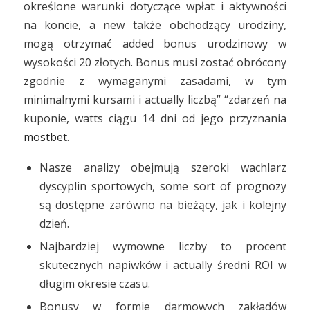
określone warunki dotyczące wpłat i aktywności
na koncie, a new także obchodzący urodziny,
mogą otrzymać added bonus urodzinowy w
wysokości 20 złotych. Bonus musi zostać obrócony
zgodnie z wymaganymi zasadami, w tym
minimalnymi kursami i actually liczbą” “zdarzeń na
kuponie, watts ciągu 14 dni od jego przyznania
mostbet
.
Nasze analizy obejmują szeroki wachlarz
dyscyplin sportowych, some sort of prognozy
są dostępne zarówno na bieżący, jak i kolejny
dzień.
Najbardziej wymowne liczby to procent
skutecznych napiwków i actually średni ROI w
długim okresie czasu.
Bonusy w formie darmowych zakładów